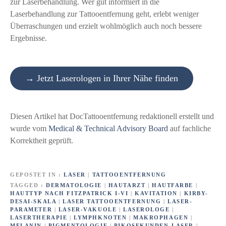
zur Laserbehandlung. Wer gut informiert in die
Laserbehandlung zur Tattooentfernung geht, erlebt weniger
Überraschungen und erzielt wohlmöglich auch noch bessere
Ergebnisse.
→ Jetzt Laserologen in Ihrer Nähe finden
Diesen Artikel hat DocTattooentfernung redaktionell erstellt und
wurde vom
Medical & Technical Advisory Board
auf fachliche
Korrektheit geprüft.
GEPOSTET IN
LASER
|
TATTOOENTFERNUNG
TAGGED
DERMATOLOGIE
|
HAUTARZT
|
HAUTFARBE
|
HAUTTYP NACH FITZPATRICK I-VI
|
KAVITATION
|
KIRBY-
DESAI-SKALA
|
LASER TATTOOENTFERNUNG
|
LASER-
PARAMETER
|
LASER-VAKUOLE
|
LASEROLOGE
|
LASERTHERAPIE
|
LYMPHKNOTEN
|
MAKROPHAGEN
|
MELANIN
|
PIGMENTOLOGIE
|
PIKOSEKUNDEN-LASER
|