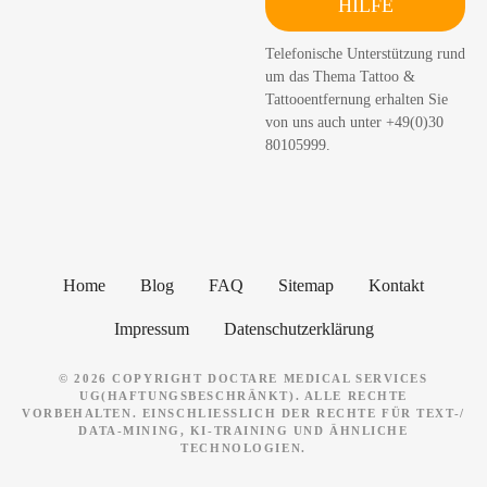
HILFE
c
h
Telefonische Unterstützung rund
e
um das Thema Tattoo &
n
Tattooentfernung erhalten Sie
von uns auch unter +49(0)30
80105999.
Home
Blog
FAQ
Sitemap
Kontakt
Impressum
Datenschutzerklärung
© 2026 COPYRIGHT DOCTARE MEDICAL SERVICES
UG(HAFTUNGSBESCHRÄNKT). ALLE RECHTE
VORBEHALTEN. EINSCHLIESSLICH DER RECHTE FÜR TEXT-/ D
ATA-MINING, KI-TRAINING UND ÄHNLICHE T
ECHNOLOGIEN.