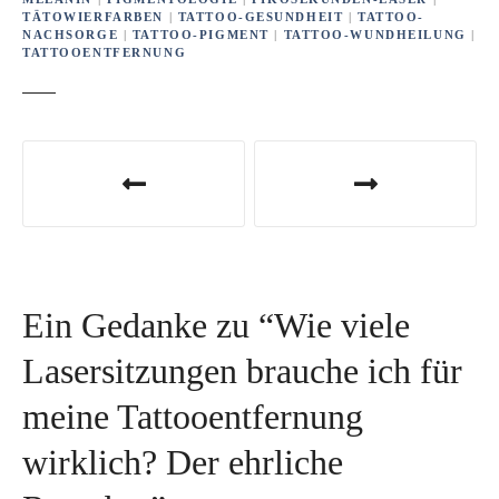
TÄTOWIERFARBEN
|
TATTOO-GESUNDHEIT
|
TATTOO-
NACHSORGE
|
TATTOO-PIGMENT
|
TATTOO-WUNDHEILUNG
|
TATTOOENTFERNUNG
B
e
i
t
Ein Gedanke zu “
Wie viele
r
Lasersitzungen brauche ich für
a
meine Tattooentfernung
g
wirklich? Der ehrliche
s