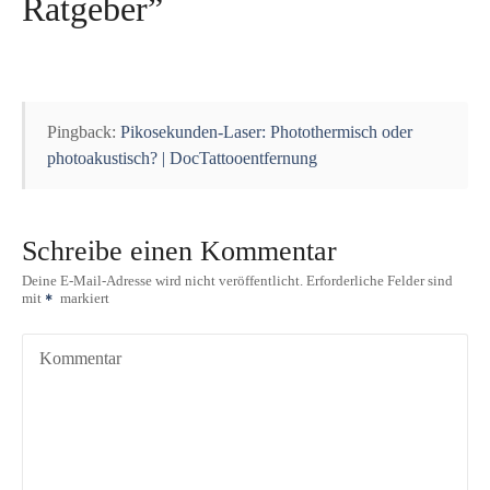
Ratgeber
”
n
a
v
Pingback:
Pikosekunden-Laser: Photothermisch oder
i
photoakustisch? | DocTattooentfernung
g
a
Schreibe einen Kommentar
t
Deine E-Mail-Adresse wird nicht veröffentlicht.
Erforderliche Felder sind
mit
markiert
i
Kommentar
o
n