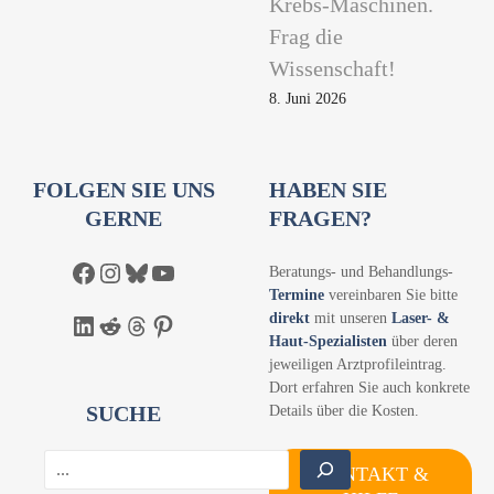
Krebs-Maschinen.
Frag die
Wissenschaft!
8. Juni 2026
FOLGEN SIE UNS
HABEN SIE
GERNE
FRAGEN?
Facebook
Instagram
Bluesky
YouTube
Beratungs- und Behandlungs-
Termine
vereinbaren Sie bitte
direkt
mit unseren
Laser- &
LinkedIn
Reddit
Threads
Pinterest
Haut-Spezialisten
über deren
jeweiligen Arztprofileintrag.
Dort erfahren Sie auch konkrete
SUCHE
Details über die Kosten.
S
KONTAKT &
u