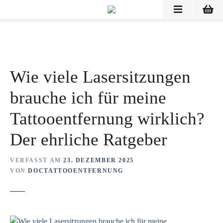
Z
u
m
I
n
h
Wie viele Lasersitzungen
a
l
brauche ich für meine
t
s
Tattooentfernung wirklich?
p
Der ehrliche Ratgeber
r
i
n
VERFASST AM
23. DEZEMBER 2025
VON
DOCTATTOOENTFERNUNG
g
e
n