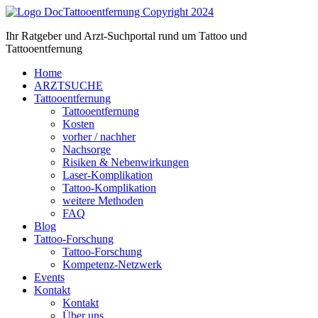
Zum
Inhalt
Ihr Ratgeber und Arzt-Suchportal rund um Tattoo und
springen
Tattooentfernung
Home
ARZTSUCHE
Tattooentfernung
Tattooentfernung
Kosten
vorher / nachher
Nachsorge
Risiken & Nebenwirkungen
Laser-Komplikation
Tattoo-Komplikation
weitere Methoden
FAQ
Blog
Tattoo-Forschung
Tattoo-Forschung
Kompetenz-Netzwerk
Events
Kontakt
Kontakt
Über uns