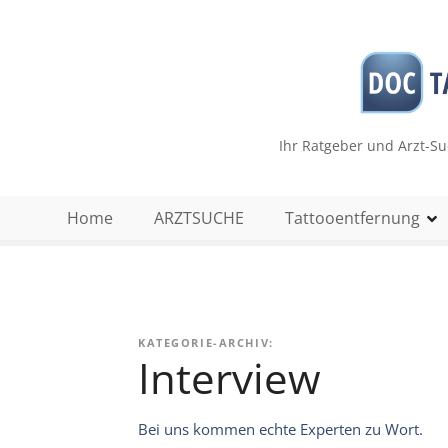
Z
u
m
I
n
h
Ihr Ratgeber und Arzt-S
a
l
t
Home
ARZTSUCHE
Tattooentfernung
s
p
r
i
n
KATEGORIE-ARCHIV:
g
Interview
e
n
Bei uns kommen echte Experten zu Wort.