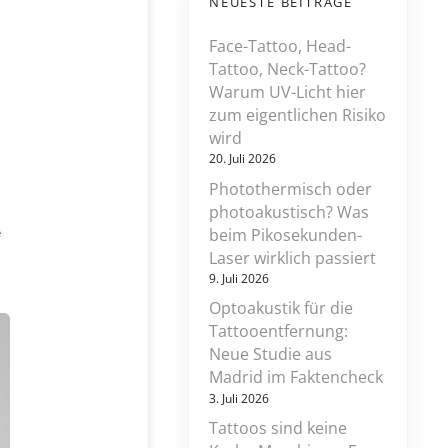
NEUESTE BEITRÄGE
Face-Tattoo, Head-
Tattoo, Neck-Tattoo?
Warum UV-Licht hier
zum eigentlichen Risiko
wird
20. Juli 2026
Photothermisch oder
photoakustisch? Was
z
e
beim Pikosekunden-
u
Laser wirklich passiert
w
9. Juli 2026
e
n
Optoakustik für die
n
Tattooentfernung:
h
Neue Studie aus
a
Madrid im Faktencheck
u
t
3. Juli 2026
k
Tattoos sind keine
u
n