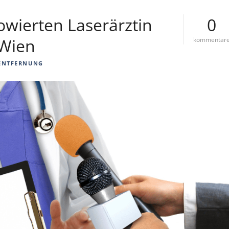
towierten Laserärztin
0
 Wien
kommentar
ENTFERNUNG