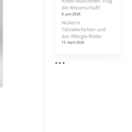
Krebs-Maschinen. Frag
s
die Wissenschaft!
t
8. Juni 2026
z
u
Nickel in
m
Tätowierfarben und
s
das Allergie-Risiko
t
r
15. April 2026
e
i
t
f
a
l
l
w
i
r
d
:
f
a
u
v