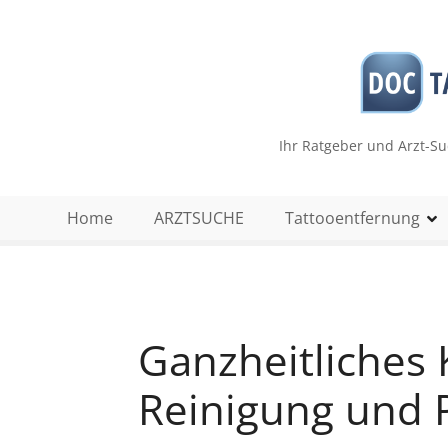
Z
u
m
I
n
h
Ihr Ratgeber und Arzt-S
a
l
t
Home
ARZTSUCHE
Tattooentfernung
s
p
r
i
n
Ganzheitliches 
g
e
Reinigung und P
n