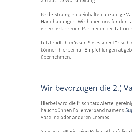
2.) feuchte Wundheilung
Beide Strategien beinhalten unzählige Va
Handhabungen. Wir haben uns für den, a
einem erfahrenen Partner in der Tattoo-
Letztendlich müssen Sie es aber für sich 
können hierbei nur Empfehlungen abgeben 
übernehmen.
Wir bevorzugen die 2.) V
Hierbei wird die frisch tätowierte, gerein
hauchdünnen Folienverband namens
Su
Vaseline oder anderen Cremes!
Suprasorb® F ist eine Polyurethanfolie, di