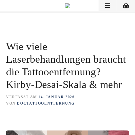
Z
u
m
I
n
h
Wie viele
a
l
Laserbehandlungen braucht
t
s
die Tattooentfernung?
p
Kirby-Desai-Skala & mehr
r
i
n
VERFASST AM
14. JANUAR 2026
VON
DOCTATTOOENTFERNUNG
g
e
n