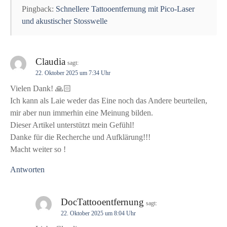
a
Pingback:
Schnellere Tattooentfernung mit Pico-Laser
und akustischer Stosswelle
t
i
Claudia
sagt:
o
22. Oktober 2025 um 7:34 Uhr
Vielen Dank! 🙏🏻
n
Ich kann als Laie weder das Eine noch das Andere beurteilen,
mir aber nun immerhin eine Meinung bilden.
Dieser Artikel unterstützt mein Gefühl!
Danke für die Recherche und Aufklärung!!!
Macht weiter so !
Antworten
DocTattooentfernung
sagt:
22. Oktober 2025 um 8:04 Uhr