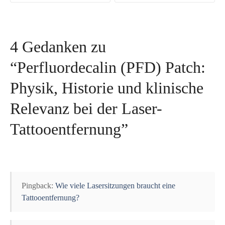
i
t
4 Gedanken zu
r
“
Perfluordecalin (PFD) Patch:
a
Physik, Historie und klinische
g
Relevanz bei der Laser-
s
Tattooentfernung
”
n
a
v
Pingback:
Wie viele Lasersitzungen braucht eine
i
Tattooentfernung?
g