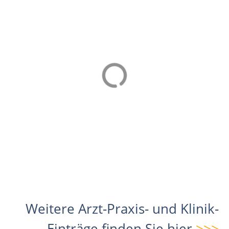
KALEIDOSCOP
SKINCREW
aesthetic
Laserzentrum
Heidelberg
Dr. med. Christian Köhler,
MBA
dr. med. Maximilian Klag,
MBA
Tödistrasse 7, 8002
Zürich
Brückenkopfstr. 1,
69120 Heidelberg
Weitere Arzt-Praxis- und Klinik-
Einträge finden Sie hier
>>>