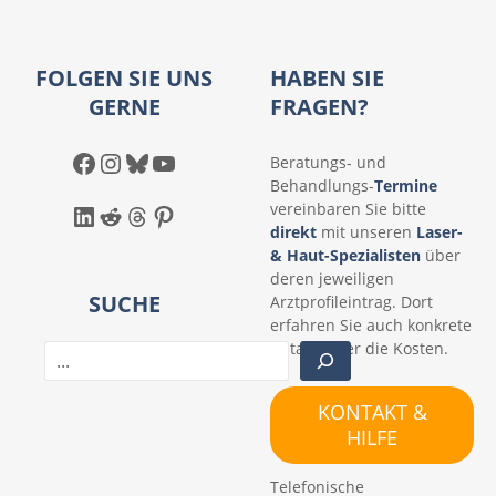
FOLGEN SIE UNS
HABEN SIE
GERNE
FRAGEN?
Facebook
Instagram
Bluesky
YouTube
Beratungs- und
Behandlungs-
Termine
LinkedIn
Reddit
Threads
Pinterest
vereinbaren Sie bitte
direkt
mit unseren
Laser-
& Haut-Spezialisten
über
deren jeweiligen
SUCHE
Arztprofileintrag. Dort
erfahren Sie auch konkrete
Details über die Kosten.
S
u
c
KONTAKT &
h
HILFE
e
n
Telefonische