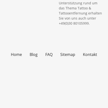
Unterstützung rund um
das Thema Tattoo &
Tattooentfernung erhalten
Sie von uns auch unter
+49(0)30 80105999.
Home
Blog
FAQ
Sitemap
Kontakt
Impressum
Datenschutzerklärung
© 2026 COPYRIGHT DOCTARE MEDICAL SERVICES
UG(HAFTUNGSBESCHRÄNKT). ALLE RECHTE VORBEHALTEN.
EINSCHLIESSLICH DER RECHTE FÜR TEXT-/ DATA-MINING, KI-T
RAINING UND ÄHNLICHE TECHNOLOGIEN.