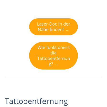
Laser-Doc in der
Nähe finden! →
Wie funktioniert
die
Tattooentfernun
g? →
Tattooentfernung