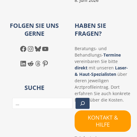
8. Juni 2026
FOLGEN SIE UNS
HABEN SIE
GERNE
FRAGEN?
Facebook
Instagram
Bluesky
YouTube
Beratungs- und
Behandlungs-
Termine
LinkedIn
Reddit
Threads
Pinterest
vereinbaren Sie bitte
direkt
mit unseren
Laser-
& Haut-Spezialisten
über
deren jeweiligen
SUCHE
Arztprofileintrag. Dort
erfahren Sie auch konkrete
Details über die Kosten.
S
u
c
KONTAKT &
h
HILFE
e
n