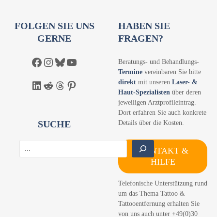
FOLGEN SIE UNS
HABEN SIE
GERNE
FRAGEN?
Facebook
Instagram
Bluesky
YouTube
Beratungs- und Behandlungs-
Termine
vereinbaren Sie bitte
direkt
mit unseren
Laser- &
LinkedIn
Reddit
Threads
Pinterest
Haut-Spezialisten
über deren
jeweiligen Arztprofileintrag.
Dort erfahren Sie auch konkrete
SUCHE
Details über die Kosten.
S
KONTAKT &
u
HILFE
c
h
Telefonische Unterstützung rund
e
um das Thema Tattoo &
n
Tattooentfernung erhalten Sie
von uns auch unter +49(0)30