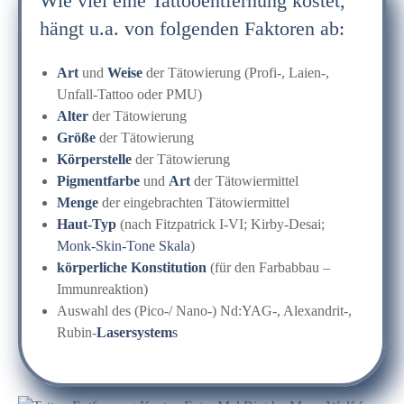
Wie viel eine Tattooentfernung kostet,
hängt u.a. von folgenden Faktoren ab:
Art
und
Weise
der Tätowierung (Profi-, Laien-,
Unfall-Tattoo oder PMU)
Alter
der Tätowierung
Größe
der Tätowierung
Körperstelle
der Tätowierung
Pigmentfarbe
und
Art
der Tätowiermittel
Menge
der eingebrachten Tätowiermittel
Haut-Typ
(nach Fitzpatrick I-VI; Kirby-Desai;
Monk-Skin-Tone Skala
)
körperliche Konstitution
(für den Farbabbau –
Immunreaktion)
Auswahl des (Pico-/ Nano-) Nd:YAG-, Alexandrit-,
Rubin-
Lasersystem
s