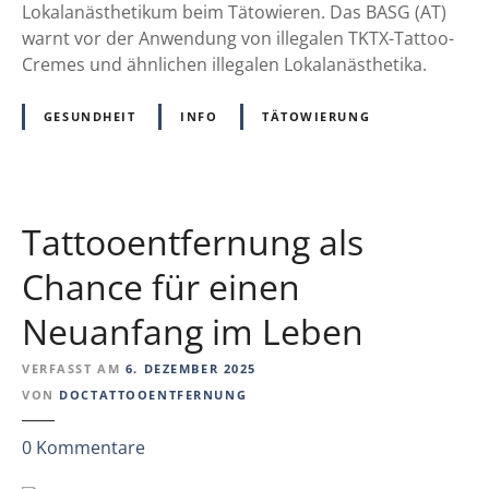
b
m
Lokalanästhetikum beim Tätowieren. Das BASG (AT)
i
e
warnt vor der Anwendung von illegalen TKTX-Tattoo-
s
r
Cremes und ähnlichen illegalen Lokalanästhetika.
h
z
e
l
GESUNDHEIT
INFO
TÄTOWIERUNG
u
a
t
s
e
s
t
n
Tattooentfernung als
a
a
t
c
Chance für einen
s
h
ä
Neuanfang im Leben
–
c
L
h
VERFASST AM
6. DEZEMBER 2025
o
l
VON
DOCTATTOOENTFERNUNG
k
i
a
c
z
0
Kommentare
l
h
u
a