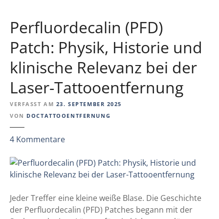
o
i
o
r
Perfluordecalin (PFD)
s
k
d
l
Patch: Physik, Historie und
i
i
klinische Relevanz bei der
e
c
F
h
Laser-Tattooentfernung
r
b
u
e
VERFASST AM
23. SEPTEMBER 2025
c
s
VON
DOCTATTOOENTFERNUNG
h
a
t
g
z
4
Kommentare
b
t
u
a
P
r
e
k
r
e
f
Jeder Treffer eine kleine weiße Blase. Die Geschichte
i
l
der Perfluordecalin (PFD) Patches begann mit der
t