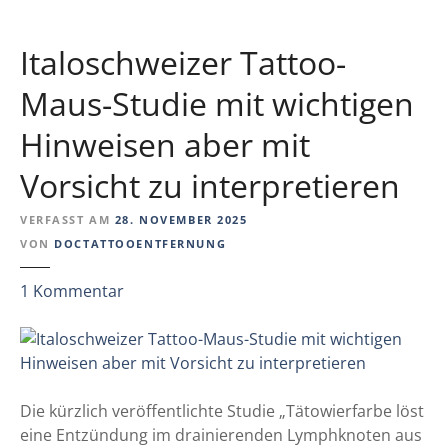
o
C
w
h
i
Italoschweizer Tattoo-
a
e
n
Maus-Studie mit wichtigen
r
c
e
Hinweisen aber mit
e
n
f
u
Vorsicht zu interpretieren
ü
n
r
d
VERFASST AM
28. NOVEMBER 2025
e
T
VON
DOCTATTOOENTFERNUNG
i
a
n
t
z
1
Kommentar
e
t
u
n
o
I
N
o
t
e
e
a
u
n
l
Die kürzlich veröffentlichte Studie „Tätowierfarbe löst
a
t
o
eine Entzündung im drainierenden Lymphknoten aus