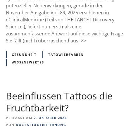
e
p
potenzieller Nebenwirkungen, gerade in der
T
h
November Ausgabe Vol. 89, 2025 erschienen in
a
o
eClinicalMedicine (Teil von THE LANCET Discovery
t
m
Science ), liefert nun erstmals eine
t
-
zusammenfassende Antwort auf diese wichtige Frage.
o
R
Sie fällt (nicht) überraschend aus. >>
o
i
s
s
GESUNDHEIT
TÄTOWIERFARBEN
w
i
WISSENSWERTES
i
k
s
o
s
:
e
W
Beeinflussen Tattoos die
n
a
s
Fruchtbarkeit?
d
i
VERFASST AM
2. OKTOBER 2025
e
VON
DOCTATTOOENTFERNUNG