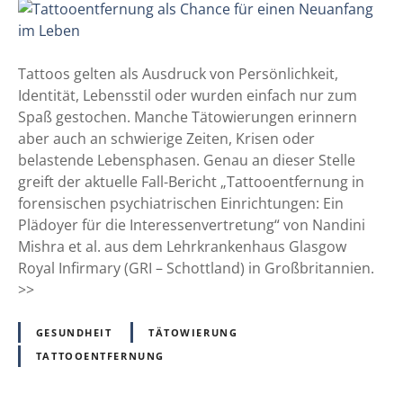
b
T
n
e
a
ä
l
t
s
e
t
Tattoos gelten als Ausdruck von Persönlichkeit,
t
g
o
Identität, Lebensstil oder wurden einfach nur zum
h
t
o
Spaß gestochen. Manche Tätowierungen erinnern
e
e
aber auch an schwierige Zeiten, Krisen oder
t
n
belastende Lebensphasen. Genau an dieser Stelle
i
t
greift der aktuelle Fall-Bericht „Tattooentfernung in
k
f
forensischen psychiatrischen Einrichtungen: Ein
u
e
Plädoyer für die Interessenvertretung“ von Nandini
m
r
Mishra et al. aus dem Lehrkrankenhaus Glasgow
b
n
Royal Infirmary (GRI – Schottland) in Großbritannien.
e
u
>>
i
n
m
g
GESUNDHEIT
TÄTOWIERUNG
T
a
TATTOOENTFERNUNG
ä
l
t
s