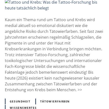
T
e
a
n
t
a
t
Kaum ein Thema rund um Tattoo und Krebs wird
c
o
medial aktuell so emotional diskutiert wie die
h
o
angebliche Risiko durch Tätowierfarben. Seit fast zwei
d
u
Jahrzehnten erscheinen regelmäßig Schlagzeilen, die
e
n
Pigmente in und unter der Haut mit
m
d
Krebserkrankungen in Verbindung bringen möchten.
T
K
Trotz intensiver Tattoo-Forschung, zahlreicher
a
r
toxikologischer Untersuchungen und internationaler
t
e
Fach-Kongresse bleibt die wissenschaftliche
t
b
Faktenlage jedoch bemerkenswert eindeutig! Bis
o
s
heute (2026) existiert kein nachgewiesener kausaler
o
:
Zusammenhang zwischen Tätowierfarben und der
-
W
Entstehung von Krebs beim Menschen. >>
T
a
e
s
GESUNDHEIT
TÄTOWIERFARBEN
r
d
WISSENSWERTES
m