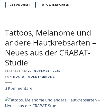
s
GESUNDHEIT
TÄTOWIERFARBEN
-
S
t
u
Tattoos, Melanome und
d
i
andere Hautkrebsarten –
e
Neues aus der CRABAT-
m
i
Studie
t
w
VERFASST AM
22. NOVEMBER 2025
i
VON
DOCTATTOOENTFERNUNG
c
h
z
3
Kommentare
t
u
i
T
g
a