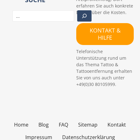
erfahren Sie auch konkrete
Details über die Kosten.
S
u
c
KONTAKT &
h
HILFE
e
n
Telefonische
Unterstützung rund um
das Thema Tattoo &
Tattooentfernung erhalten
Sie von uns auch unter
+49(0)30 80105999.
Home
Blog
FAQ
Sitemap
Kontakt
Impressum
Datenschutzerklärung