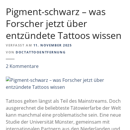
o
d
Pigment-schwarz – was
r
e
s
r
Forscher jetzt über
i
e
c
entzündete Tattoos wissen
H
h
a
t
VERFASST AM
11. NOVEMBER 2025
u
z
VON
DOCTATTOOENTFERNUNG
t
u
k
i
z
2
Kommentare
r
n
u
e
t
P
b
e
i
s
r
g
a
p
m
Tattoos gelten längst als Teil des Mainstreams. Doch
r
r
e
ausgerechnet die beliebteste Tätowierfarbe der Welt
t
e
n
kann manchmal eine problematische sein. Eine neue
e
t
t
Studie der Universität Münster, gemeinsam mit
n
i
-
internationalen Partnern aus den Niederlanden und