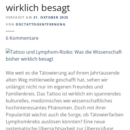
r
S
wirklich besagt
j
t
e
u
VERFASST AM
31. OKTOBER 2025
t
d
VON
DOCTATTOOENTFERNUNG
z
i
t
e
z
6
Kommentare
ü
u
b
T
e
a
r
t
e
t
Wie weit es die Tätowierung auf ihrem Jahrtausende
n
o
alten Weg mittlerweile geschafft hat, sehen wir
t
o
unlängst nicht nur im eigenen Freundes und
z
u
Familienkreis. Das Tattoo ist wirklich ein spannendes
ü
n
kulturelles, medizinisches wie wissenschaftliches
n
d
hochinteressantes Phänomen. Doch mit ihrer
d
L
Popularität wächst auch die Sorge, ob Tätowierfarben
e
y
Lymphomkrebs auslösen könnten? Eine neue
t
m
systematische Übersichtsarbeit zur Überprüfung