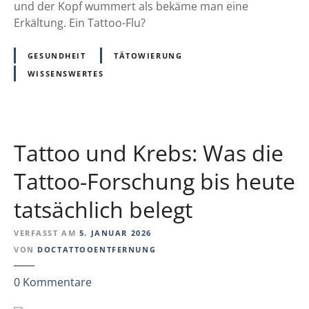
U
und der Kopf wummert als bekäme man eine
:
Erkältung. Ein Tattoo-Flu?
E
r
GESUNDHEIT
TÄTOWIERUNG
k
WISSENSWERTES
ä
l
t
u
Tattoo und Krebs: Was die
n
g
Tattoo-Forschung bis heute
s
tatsächlich belegt
s
y
VERFASST AM
5. JANUAR 2026
m
VON
DOCTATTOOENTFERNUNG
p
t
z
0
Kommentare
o
u
m