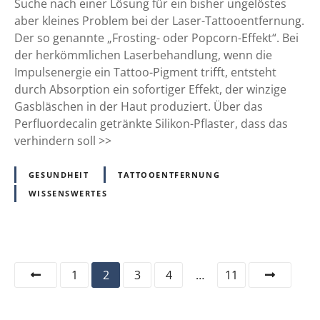
u
Suche nach einer Lösung für ein bisher ungelöstes
?
o
aber kleines Problem bei der Laser-Tattooentfernung.
r
Der so genannte „Frosting- oder Popcorn-Effekt“. Bei
d
der herkömmlichen Laserbehandlung, wenn die
e
Impulsenergie ein Tattoo-Pigment trifft, entsteht
c
durch Absorption ein sofortiger Effekt, der winzige
a
Gasbläschen in der Haut produziert. Über das
l
Perfluordecalin getränkte Silikon-Pflaster, dass das
i
verhindern soll >>
n
(
GESUNDHEIT
TATTOOENTFERNUNG
P
WISSENSWERTES
F
D
)
P
P
1
2
3
4
…
11
a
t
o
c