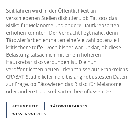
e
t
n
t
Seit Jahren wird in der Öffentlichkeit an
H
o
verschiedenen Stellen diskutiert, ob Tattoos das
i
o
Risiko für Melanome und andere Hautkrebsarten
n
s
erhöhen könnten. Der Verdacht liegt nahe, denn
w
,
Tätowierfarben enthalten eine Vielzahl potenziell
e
M
kritischer Stoffe. Doch bisher war unklar, ob diese
i
e
Belastung tatsächlich mit einem höheren
s
l
Hautkrebsrisiko verbunden ist. Die nun
e
a
veröffentlichten neuen Erkenntnisse aus Frankreichs
n
n
CRABAT-Studie liefern die bislang robustesten Daten
a
o
zur Frage, ob Tätowieren das Risiko für Melanome
b
m
oder andere Hautkrebsarten beeinflussen. >>
e
e
r
u
GESUNDHEIT
TÄTOWIERFARBEN
m
n
WISSENSWERTES
i
d
t
a
V
n