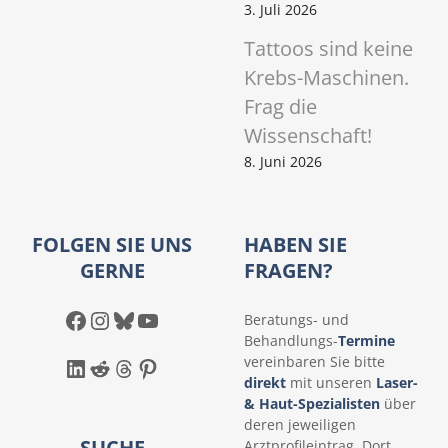
3. Juli 2026
Tattoos sind keine
Krebs-Maschinen.
Frag die
Wissenschaft!
8. Juni 2026
FOLGEN SIE UNS
HABEN SIE
GERNE
FRAGEN?
Facebook
Instagram
Bluesky
YouTube
Beratungs- und
Behandlungs-
Termine
LinkedIn
Reddit
Threads
Pinterest
vereinbaren Sie bitte
direkt
mit unseren
Laser-
& Haut-Spezialisten
über
deren jeweiligen
SUCHE
Arztprofileintrag. Dort