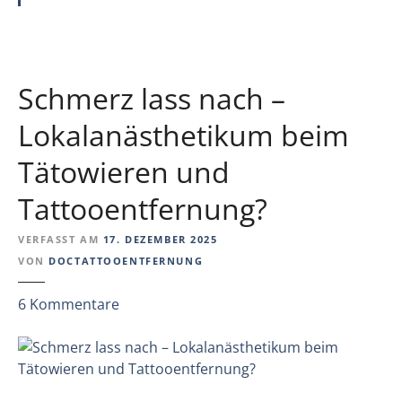
i
i
e
n
T
a
Schmerz lass nach –
t
t
Lokalanästhetikum beim
o
Tätowieren und
o
-
Tattooentfernung?
F
o
VERFASST AM
17. DEZEMBER 2025
r
VON
DOCTATTOOENTFERNUNG
s
c
z
6
Kommentare
h
u
u
S
n
c
g
h