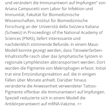
n
f
s
und verändert die Immunantwort auf Impfungen“ von
f
e
c
Ariana Campucetti vom Labor für Infektion und
a
r
h
Immunität, Fakultät für Biomedizinische
n
n
w
Wissenschaften, Institut für Biomedizinische
g
u
e
Forschung an der Università della Svizzera Italiana
i
n
i
(Schweiz) in Proceedings of the National Academy of
m
g
z
Sciences (PNAS), liefert interessante und
L
?
e
nachdenklich stimmende Befunde. In einem Maus-
e
r
Modell konnte gezeigt werden, dass Tätowierfarben-
b
T
Inhaltsstoffe rasch über das lymphatische System in
e
a
regionale Lymphknoten abtransportiert werden. Dort
n
t
wurden die Pigmente von Makrophagen erfasst. Initial
t
trat eine Entzündungsreaktion auf, die in einigen
o
Fällen über Monate anhielt. Darüber hinaus
o
veränderte die Anwesenheit verwendeter Tattoo-
-
Pigmente offenbar die Immunantwort auf Impfungen.
M
Speziell reduzierte sich in einem Modell die
a
Antikörperantwort auf mRNA-Vakzine. >>
u