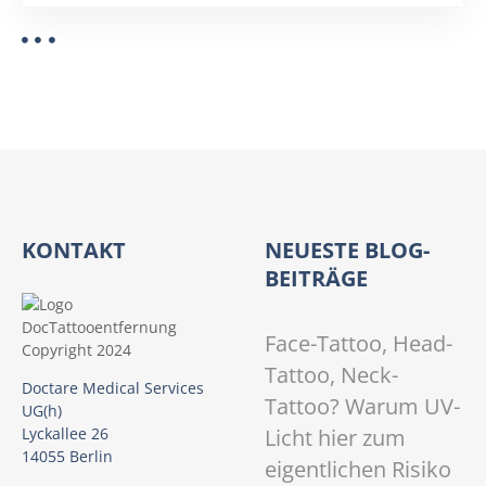
b
e
i
d
e
r
L
a
s
e
KONTAKT
NEUESTE BLOG-
r
BEITRÄGE
-
T
Face-Tattoo, Head-
a
t
Tattoo, Neck-
Doctare Medical Services
t
Tattoo? Warum UV-
UG(h)
o
Licht hier zum
Lyckallee 26
o
14055 Berlin
eigentlichen Risiko
e