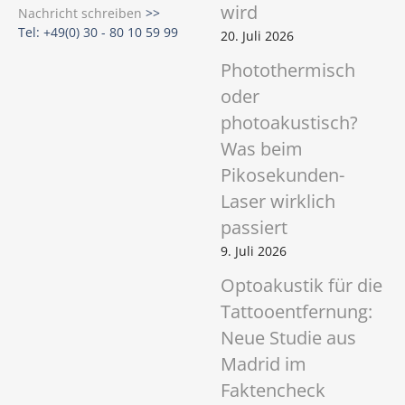
wird
n
Nachricht schreiben
>>
t
Tel: +49(0) 30 - 80 10 59 99
20. Juli 2026
f
Photothermisch
e
oder
r
n
photoakustisch?
u
Was beim
n
Pikosekunden-
g
Laser wirklich
passiert
9. Juli 2026
Optoakustik für die
Tattooentfernung:
Neue Studie aus
Madrid im
Faktencheck