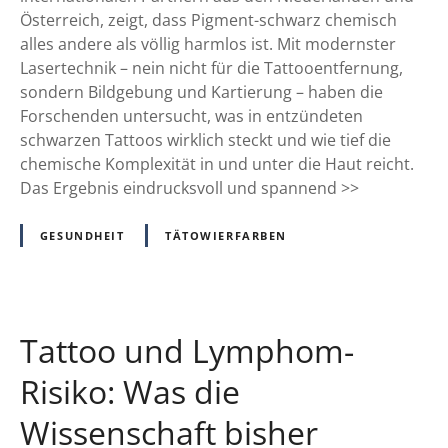
–
e
s
Österreich, zeigt, dass Pigment-schwarz chemisch
N
r
c
alles andere als völlig harmlos ist. Mit modernster
e
e
h
Lasertechnik – nein nicht für die Tattooentfernung,
u
n
w
sondern Bildgebung und Kartierung – haben die
e
a
Forschenden untersucht, was in entzündeten
s
r
schwarzen Tattoos wirklich steckt und wie tief die
a
z
chemische Komplexität in und unter die Haut reicht.
u
–
Das Ergebnis eindrucksvoll und spannend >>
s
w
d
a
GESUNDHEIT
TÄTOWIERFARBEN
e
s
r
F
C
o
R
r
A
Tattoo und Lymphom-
s
B
c
Risiko: Was die
A
h
T
Wissenschaft bisher
e
-