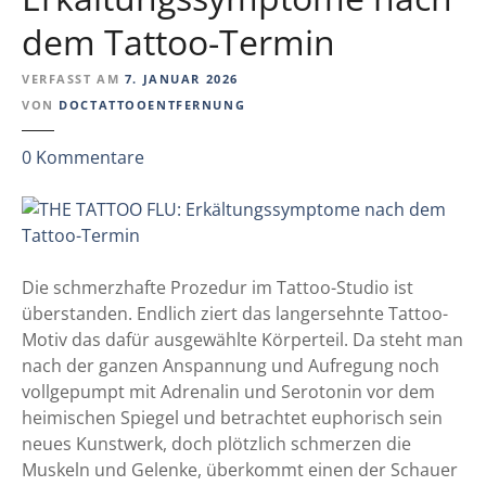
dem Tattoo-Termin
VERFASST AM
7. JANUAR 2026
VON
DOCTATTOOENTFERNUNG
z
0
Kommentare
u
T
H
E
T
Die schmerzhafte Prozedur im Tattoo-Studio ist
A
überstanden. Endlich ziert das langersehnte Tattoo-
T
Motiv das dafür ausgewählte Körperteil. Da steht man
T
nach der ganzen Anspannung und Aufregung noch
O
vollgepumpt mit Adrenalin und Serotonin vor dem
O
heimischen Spiegel und betrachtet euphorisch sein
F
neues Kunstwerk, doch plötzlich schmerzen die
L
Muskeln und Gelenke, überkommt einen der Schauer