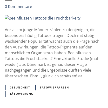
W
z
i
0
Kommentare
u
s
B
s
e
e
e
n
Vor allem junge Männer zählen zu denjenigen, die
i
s
besonders häufig Tattoos tragen. Doch mit stetig
n
c
wachsender Popularität wächst auch die Frage nach
f
h
den Auswirkungen, die Tattoo-Pigmente auf den
l
a
menschlichen Organismus haben. Beeinflussen
u
f
Tattoos die Fruchtbarkeit? Eine aktuelle Studie (mal
s
t
wieder) aus Dänemark ist genau dieser Frage
s
b
nachgegangen und die Ergebnisse dürften viele
e
i
überraschen. Ehm…, glücklich schätzen! >>
n
s
T
h
GESUNDHEIT
TÄTOWIERFARBEN
a
e
TÄTOWIERUNG
t
r
t
w