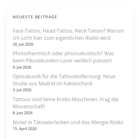
o
d
k
n
NEUESTE BEITRÄGE
l
i
Face-Tattoo, Head-Tattoo, Neck-Tattoo? Warum
n
UV-Licht hier zum eigentlichen Risiko wird
i
20. Juli 2026
s
Photothermisch oder photoakustisch? Was
c
beim Pikosekunden-Laser wirklich passiert
h
9. Juli 2026
e
Optoakustik für die Tattooentfernung: Neue
R
Studie aus Madrid im Faktencheck
e
3. Juli 2026
l
Tattoos sind keine Krebs-Maschinen. Frag die
e
Wissenschaft!
v
8. Juni 2026
a
Nickel in Tätowierfarben und das Allergie-Risiko
n
15. April 2026
z