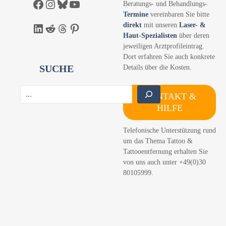
Facebook
Instagram
Bluesky
YouTube
Beratungs- und Behandlungs-
Termine
vereinbaren Sie bitte
direkt
mit unseren
Laser- &
LinkedIn
Reddit
Threads
Pinterest
Haut-Spezialisten
über deren
jeweiligen Arztprofileintrag.
Dort erfahren Sie auch konkrete
SUCHE
Details über die Kosten.
S
KONTAKT &
u
HILFE
c
h
Telefonische Unterstützung rund
e
um das Thema Tattoo &
n
Tattooentfernung erhalten Sie
von uns auch unter +49(0)30
80105999.