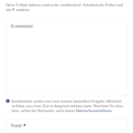
r
Deine E-Mail-Adresse wird nicht veröffentlicht.
Erforderliche Felder sind
mit
markiert
a
g
Kommentar
s
n
a
v
i
g
Kommentare werden erst nach unserer manuellen Freigabe öffentlich
sichtbar, was etwas Zeit in Anspruch nehmen kann. Beachten Sie dazu
a
bitte, neben der Netiquette, auch unsere
Datenschutzrichtlinen
t
Name