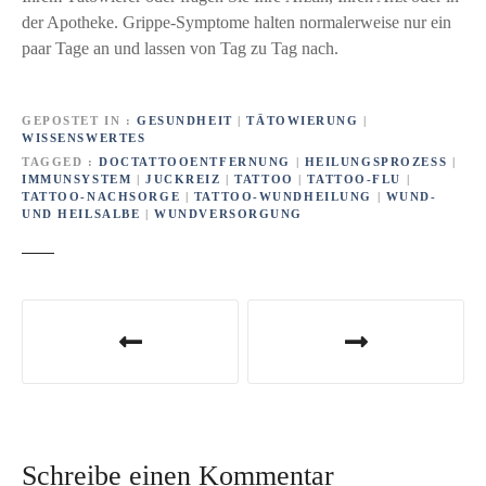
der Apotheke. Grippe-Symptome halten normalerweise nur ein
paar Tage an und lassen von Tag zu Tag nach.
GEPOSTET IN
GESUNDHEIT
|
TÄTOWIERUNG
|
WISSENSWERTES
TAGGED
DOCTATTOOENTFERNUNG
|
HEILUNGSPROZESS
|
IMMUNSYSTEM
|
JUCKREIZ
|
TATTOO
|
TATTOO-FLU
|
TATTOO-NACHSORGE
|
TATTOO-WUNDHEILUNG
|
WUND-
UND HEILSALBE
|
WUNDVERSORGUNG
B
e
i
t
Schreibe einen Kommentar