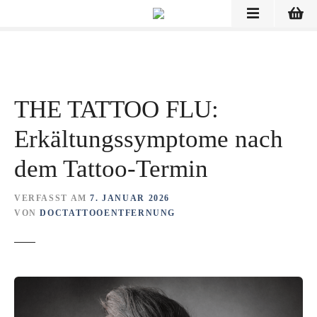
Z
u
m
I
n
h
THE TATTOO FLU:
a
l
Erkältungssymptome nach
t
s
dem Tattoo-Termin
p
r
VERFASST AM
7. JANUAR 2026
i
VON
DOCTATTOOENTFERNUNG
n
g
e
n