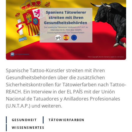
p
a
n
i
e
n
s
T
ä
t
Spanische Tattoo-Künstler streiten mit ihren
o
Gesundheitsbehörden über die zusätzlichen
w
Sicherheitskontrollen für Tätowierfarben nach Tattoo-
i
REACH. Ein Interview in der EL PAÍS mit der Unión
e
Nacional de Tatuadores y Anilladores Profesionales
r
(U.N.T.A.P.) und weiteren.
e
r
GESUNDHEIT
TÄTOWIERFARBEN
s
WISSENSWERTES
t