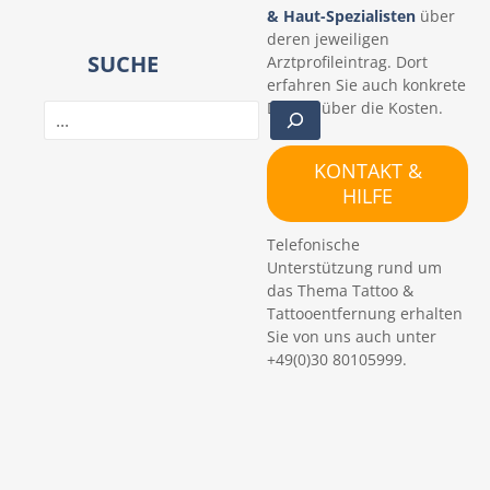
& Haut-Spezialisten
über
deren jeweiligen
SUCHE
Arztprofileintrag. Dort
erfahren Sie auch konkrete
Details über die Kosten.
S
u
c
KONTAKT &
h
HILFE
e
n
Telefonische
Unterstützung rund um
das Thema Tattoo &
Tattooentfernung erhalten
Sie von uns auch unter
+49(0)30 80105999.