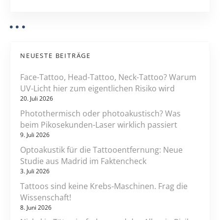
n
g
d
h
a
e
t
i
NEUESTE BEITRÄGE
t
i
s
Face-Tattoo, Head-Tattoo, Neck-Tattoo? Warum
b
o
UV-Licht hier zum eigentlichen Risiko wird
e
20. Juli 2026
n
h
Photothermisch oder photoakustisch? Was
ö
beim Pikosekunden-Laser wirklich passiert
r
9. Juli 2026
d
Optoakustik für die Tattooentfernung: Neue
e
Studie aus Madrid im Faktencheck
A
3. Juli 2026
E
Tattoos sind keine Krebs-Maschinen. Frag die
M
Wissenschaft!
P
8. Juni 2026
S