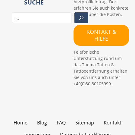
SUCHE
Arztprofileintrag. Dort
erfahren Sie auch konkrete
Details über die Kosten.
S
u
c
KONTAKT &
h
HILFE
e
n
Telefonische
Unterstützung rund um
das Thema Tattoo &
Tattooentfernung erhalten
Sie von uns auch unter
+49(0)30 80105999.
Home
Blog
FAQ
Sitemap
Kontakt
Impressum
Datenschutzerklärung