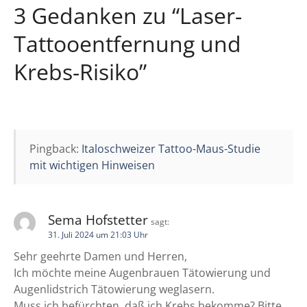
3 Gedanken zu “
Laser-
r
Tattooentfernung und
a
Krebs-Risiko
”
g
s
n
Pingback:
Italoschweizer Tattoo-Maus-Studie
a
mit wichtigen Hinweisen
v
i
Sema Hofstetter
sagt:
31. Juli 2024 um 21:03 Uhr
g
Sehr geehrte Damen und Herren,
a
Ich möchte meine Augenbrauen Tätowierung und
Augenlidstrich Tätowierung weglasern.
t
Muss ich befürchten, daß ich Krebs bekomme? Bitte