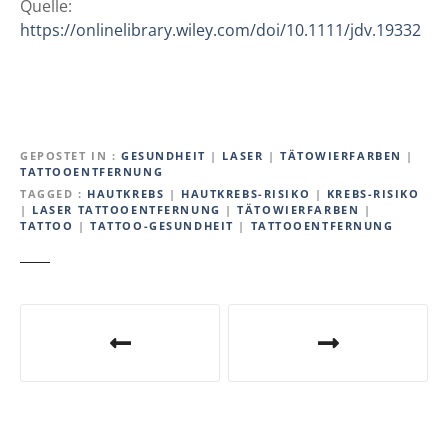
Quelle:
https://onlinelibrary.wiley.com/doi/10.1111/jdv.19332
GEPOSTET IN
GESUNDHEIT
|
LASER
|
TÄTOWIERFARBEN
|
TATTOOENTFERNUNG
TAGGED
HAUTKREBS
|
HAUTKREBS-RISIKO
|
KREBS-RISIKO
|
LASER TATTOOENTFERNUNG
|
TÄTOWIERFARBEN
|
TATTOO
|
TATTOO-GESUNDHEIT
|
TATTOOENTFERNUNG
B
e
i
t