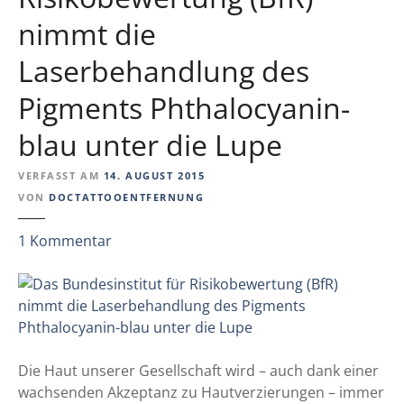
a
e
nimmt die
s
r
e
t
Laserbehandlung des
r
d
i
Pigments Phthalocyanin-
e
blau unter die Lupe
P
f
VERFASST AM
14. AUGUST 2015
l
VON
DOCTATTOOENTFERNUNG
e
g
z
1
Kommentar
e
u
l
D
a
a
s
s
e
B
r
u
Die Haut unserer Gesellschaft wird – auch dank einer
b
n
wachsenden Akzeptanz zu Hautverzierungen – immer
e