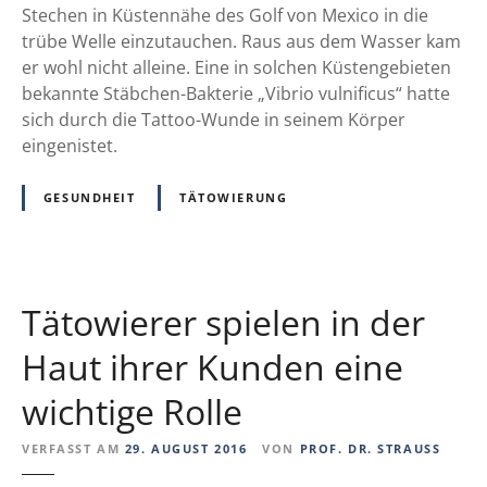
w
a
Stechen in Küstennähe des Golf von Mexico in die
e
t
trübe Welle einzutauchen. Raus aus dem Wasser kam
n
t
er wohl nicht alleine. Eine in solchen Küstengebieten
i
o
bekannte Stäbchen-Bakterie „Vibrio vulnificus“ hatte
g
o
sich durch die Tattoo-Wunde in seinem Körper
e
?
eingenistet.
r
S
GESUNDHEIT
TÄTOWIERUNG
c
h
w
e
Tätowierer spielen in der
i
ß
Haut ihrer Kunden eine
m
wichtige Rolle
i
t
VERFASST AM
29. AUGUST 2016
VON
PROF. DR. STRAUSS
e
r