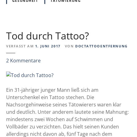
H
GESUNDHEIT
TÄTOWIERUNG
a
u
t
s
Tod durch Tattoo?
t
e
VERFASST AM
1. JUNI 2017
VON
DOCTATTOOENTFERNUNG
l
l
z
2
Kommentare
e
u
n
T
e
o
r
d
Ein 31-jähriger junger Mann ließ sich am
z
d
Unterschenkel ein Tattoo stechen. Die
e
u
Nachsorgehinweise seines Tätowierers waren klar
u
r
und deutlich. Unter anderem lautete seine Mahnung:
g
c
mindestens zwei Wochen auf Schwimmen und
e
h
Vollbäder zu verzichten. Das hielt seinen Kunden
n
T
allerdings nicht davon ab, fünf Tage nach dem