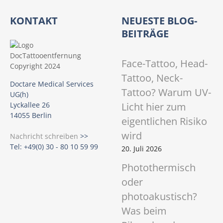
e
L
KONTAKT
NEUESTE BLOG-
u
BEITRÄGE
p
e
Face-Tattoo, Head-
Tattoo, Neck-
Doctare Medical Services
Tattoo? Warum UV-
UG(h)
Licht hier zum
Lyckallee 26
14055 Berlin
eigentlichen Risiko
wird
Nachricht schreiben
>>
Tel: +49(0) 30 - 80 10 59 99
20. Juli 2026
Photothermisch
oder
photoakustisch?
Was beim