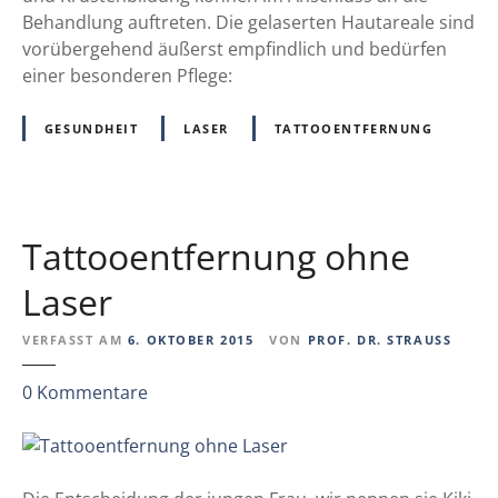
e
t
Behandlung auftreten. Die gelaserten Hautareale sind
i
:
vorübergehend äußerst empfindlich und bedürfen
n
T
einer besonderen Pflege:
i
a
g
t
GESUNDHEIT
LASER
TATTOOENTFERNUNG
u
t
n
o
g
o
u
M
Tattooentfernung ohne
n
e
d
d
Laser
P
®
f
L
VERFASST AM
6. OKTOBER 2015
VON
PROF. DR. STRAUSS
l
A
e
z
0
Kommentare
S
g
u
E
e
T
R
v
a
A
o