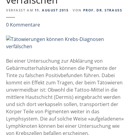
o
VERFASST AM
11. AUGUST 2015
VON
PROF. DR. STRAUSS
b
e
z
0
Kommentare
w
u
e
T
r
ä
t
t
u
o
Bei einer Untersuchung zur Abklärung von
n
w
Gebärmutterhalskrebs können die Pigmente der
g
i
Tinte zu falschen Positivbefunden führen. Dabei
(
e
kommt ein Effekt zum Tragen, der beim Tätowieren
B
r
unvermeidbar ist: Obwohl die Tattoo-Mittel in die
f
u
mittlere Hautschicht (Dermis) eingebracht werden
R
n
und sich dort verkapseln sollen, transportiert der
)
g
Körper Teile von Pigmenten weiter in das
n
e
Lymphsystem. Die auf solche Weise »aufgeladenen«
i
n
Lymphknoten können bei einer Untersuchung wie
m
k
von Krebszellen befallen erscheinen.