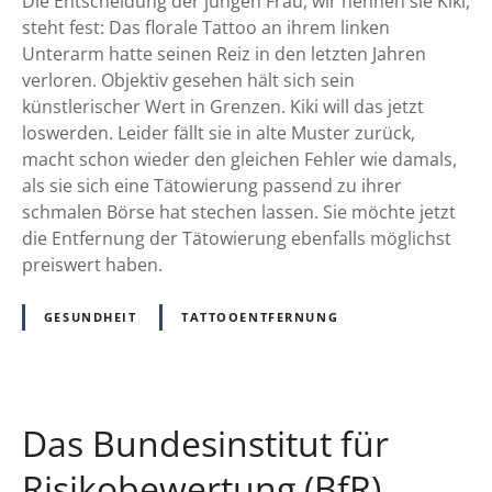
t
Die Entscheidung der jungen Frau, wir nennen sie Kiki,
F
n
t
steht fest: Das florale Tattoo an ihrem linken
T
T
o
Unterarm hatte seinen Reiz in den letzten Jahren
E
a
o
verloren. Objektiv gesehen hält sich sein
R
t
e
künstlerischer Wert in Grenzen. Kiki will das jetzt
C
t
n
loswerden. Leider fällt sie in alte Muster zurück,
A
o
t
macht schon wieder den gleichen Fehler wie damals,
R
o
f
als sie sich eine Tätowierung passend zu ihrer
E
s
e
schmalen Börse hat stechen lassen. Sie möchte jetzt
r
r
die Entfernung der Tätowierung ebenfalls möglichst
e
n
preiswert haben.
v
u
o
n
l
GESUNDHEIT
TATTOOENTFERNUNG
g
u
o
t
h
i
n
o
Das Bundesinstitut für
e
n
L
Risikobewertung (BfR)
i