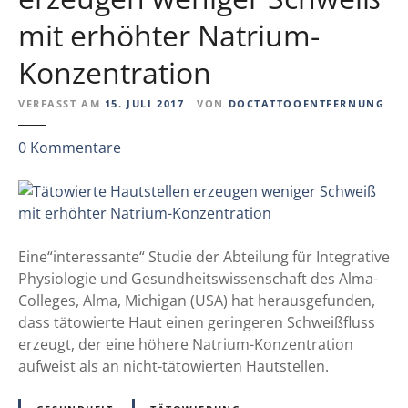
mit erhöhter Natrium-
Konzentration
VERFASST AM
15. JULI 2017
VON
DOCTATTOOENTFERNUNG
z
0
Kommentare
u
T
ä
t
o
Eine“interessante“ Studie der Abteilung für Integrative
w
Physiologie und Gesundheitswissenschaft des Alma-
i
Colleges, Alma, Michigan (USA) hat herausgefunden,
e
dass tätowierte Haut einen geringeren Schweißfluss
r
erzeugt, der eine höhere Natrium-Konzentration
t
aufweist als an nicht-tätowierten Hautstellen.
e