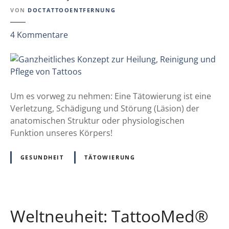
VON
DOCTATTOOENTFERNUNG
z
4
Kommentare
u
G
a
n
z
Um es vorweg zu nehmen: Eine Tätowierung ist eine
h
Verletzung, Schädigung und Störung (Läsion) der
e
anatomischen Struktur oder physiologischen
i
Funktion unseres Körpers!
t
l
GESUNDHEIT
TÄTOWIERUNG
i
c
h
e
Weltneuheit: TattooMed®
s