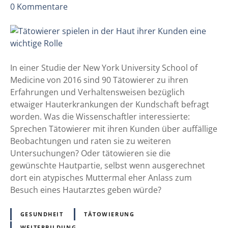
z
0
Kommentare
h
u
ö
T
h
ä
t
t
e
o
In einer Studie der New York University School of
r
w
Medicine von 2016 sind 90 Tätowierer zu ihren
N
i
Erfahrungen und Verhaltensweisen bezüglich
a
e
etwaiger Hauterkrankungen der Kundschaft befragt
t
r
worden. Was die Wissenschaftler interessierte:
r
e
Sprechen Tätowierer mit ihren Kunden über auffällige
i
r
Beobachtungen und raten sie zu weiteren
u
s
Untersuchungen? Oder tätowieren sie die
m
p
gewünschte Hautpartie, selbst wenn ausgerechnet
-
i
dort ein atypisches Muttermal eher Anlass zum
K
e
Besuch eines Hautarztes geben würde?
o
l
n
e
GESUNDHEIT
TÄTOWIERUNG
z
n
WEITERBILDUNG