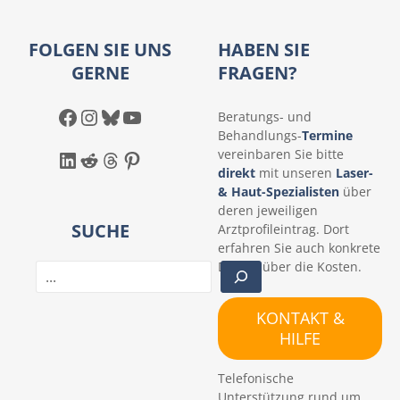
FOLGEN SIE UNS
HABEN SIE
GERNE
FRAGEN?
Facebook
Instagram
Bluesky
YouTube
Beratungs- und
Behandlungs-
Termine
LinkedIn
Reddit
Threads
Pinterest
vereinbaren Sie bitte
direkt
mit unseren
Laser-
& Haut-Spezialisten
über
deren jeweiligen
SUCHE
Arztprofileintrag. Dort
erfahren Sie auch konkrete
Details über die Kosten.
S
u
c
KONTAKT &
h
HILFE
e
n
Telefonische
Unterstützung rund um