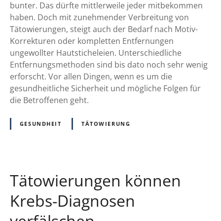
d
bunter. Das dürfte mittlerweile jeder mitbekommen
h
e
haben. Doch mit zunehmender Verbreitung von
a
s
Tätowierungen, steigt auch der Bedarf nach Motiv-
n
i
Korrekturen oder kompletten Entfernungen
d
n
ungewollter Hautsticheleien. Unterschiedliche
e
s
Entfernungsmethoden sind bis dato noch sehr wenig
l
t
erforscht. Vor allen Dingen, wenn es um die
t
i
gesundheitliche Sicherheit und mögliche Folgen für
e
t
die Betroffenen geht.
r
u
H
t
GESUNDHEIT
TÄTOWIERUNG
a
f
u
ü
t
r
R
Tätowierungen können
i
s
Krebs-Diagnosen
i
verfälschen
k