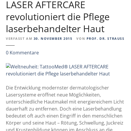
K
LASER AFTERCARE
o
revolutioniert die Pflege
n
z
laserbehandelter Haut
e
p
VERFASST AM
30. NOVEMBER 2015
VON
PROF. DR. STRAUSS
t
z
z
0
Kommentare
u
u
r
W
H
e
e
l
i
t
Die Entwicklung modernster dermatologischer
l
n
Lasersysteme eröffnet neue Möglichkeiten,
u
e
unterschiedliche Hautmakel mit energiereichem Licht
n
u
dauerhaft zu entfernen. Doch eine Laserbehandlung
g
h
bedeutet oft auch einen Eingriff in den menschlichen
,
e
Körper und seine Haut – Rötung, Schwellung, Juckreiz
R
i
und Krustenbildung können im Anschluss an die