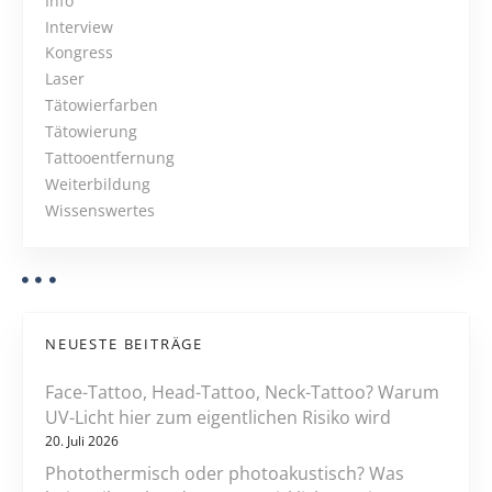
e
Info
g
n
i
Interview
d
v
Kongress
e
g
e
Laser
s
r
Tätowierfarben
P
a
f
Tätowierung
i
ä
Tattooentfernung
t
g
l
Weiterbildung
m
i
s
Wissenswertes
e
c
n
o
h
t
e
n
s
n
P
NEUESTE BEITRÄGE
h
t
Face-Tattoo, Head-Tattoo, Neck-Tattoo? Warum
h
UV-Licht hier zum eigentlichen Risiko wird
a
20. Juli 2026
l
Photothermisch oder photoakustisch? Was
o