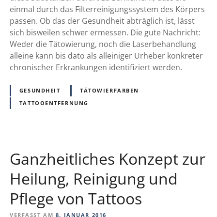
R
e
einmal durch das Filterreinigungssystem des Körpers
i
i
passen. Ob das der Gesundheit abträglich ist, lässt
s
n
sich bisweilen schwer ermessen. Die gute Nachricht:
k
,
Weder die Tätowierung, noch die Laserbehandlung
,
G
alleine kann bis dato als alleiniger Urheber konkreter
M
i
chronischer Erkrankungen identifiziert werden.
o
f
r
t
GESUNDHEIT
TÄTOWIERFARBEN
e
r
TATTOOENTFERNUNG
F
a
u
u
n
s
!
!
Ganzheitliches Konzept zur
?
Heilung, Reinigung und
Pflege von Tattoos
VERFASST AM
8. JANUAR 2016