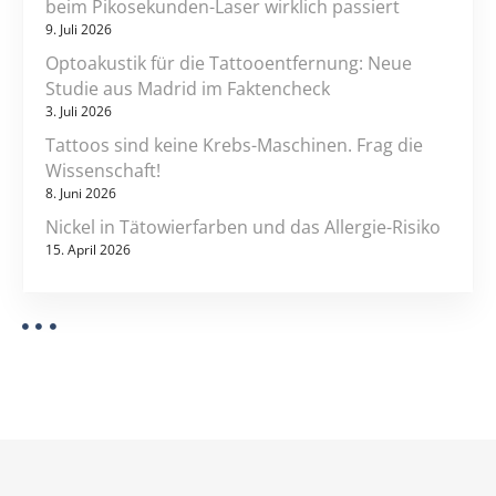
beim Pikosekunden-Laser wirklich passiert
c
9. Juli 2026
y
Optoakustik für die Tattooentfernung: Neue
a
Studie aus Madrid im Faktencheck
n
3. Juli 2026
i
Tattoos sind keine Krebs-Maschinen. Frag die
n
Wissenschaft!
-
8. Juni 2026
b
Nickel in Tätowierfarben und das Allergie-Risiko
l
15. April 2026
a
u
u
n
t
e
r
d
i