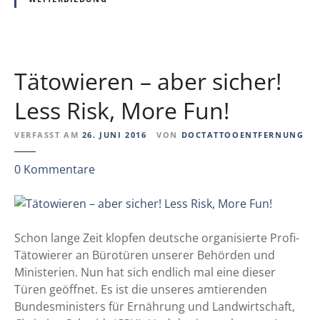
e
i
n
n
t
d
r
e
a
Tätowieren – aber sicher!
r
t
H
Less Risk, More Fun!
i
a
o
u
VERFASST AM
26. JUNI 2016
VON
DOCTATTOOENTFERNUNG
n
t
z
i
0
Kommentare
u
h
T
r
ä
e
t
r
Schon lange Zeit klopfen deutsche organisierte Profi-
o
K
Tätowierer an Bürotüren unserer Behörden und
w
u
Ministerien. Nun hat sich endlich mal eine dieser
i
n
Türen geöffnet. Es ist die unseres amtierenden
e
d
Bundesministers für Ernährung und Landwirtschaft,