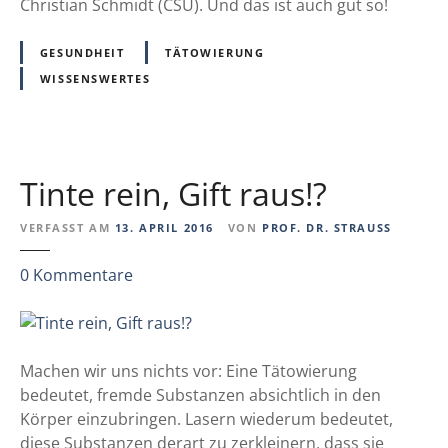
r
e
Christian Schmidt (CSU). Und das ist auch gut so!
e
n
n
e
GESUNDHEIT
TÄTOWIERUNG
–
i
WISSENSWERTES
a
n
b
e
e
w
r
i
Tinte rein, Gift raus!?
s
c
i
h
VERFASST AM
13. APRIL 2016
VON
PROF. DR. STRAUSS
c
t
h
i
z
0
Kommentare
e
g
u
r
e
T
!
R
i
L
o
n
Machen wir uns nichts vor: Eine Tätowierung
e
l
t
bedeutet, fremde Substanzen absichtlich in den
s
l
e
Körper einzubringen. Lasern wiederum bedeutet,
s
e
r
diese Substanzen derart zu zerkleinern, dass sie