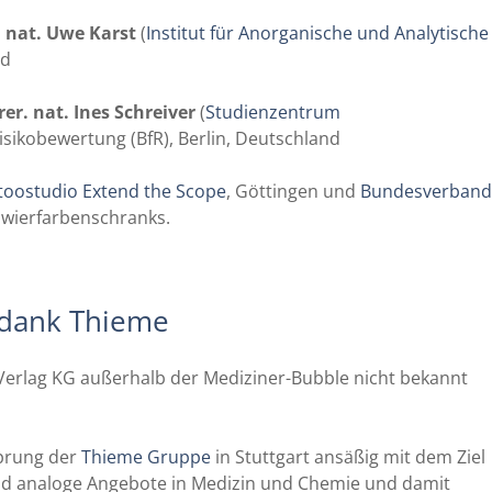
. nat. Uwe Karst
(
Institut für Anorganische und Analytische
nd
rer. nat. Ines Schreiver
(
Studienzentrum
 Risikobewertung (BfR), Berlin, Deutschland
toostudio Extend the Scope
, Göttingen und
Bundesverband
owierfarbenschranks.
t dank Thieme
Verlag KG außerhalb der Mediziner-Bubble nicht bekannt
sprung der
Thieme Gruppe
in Stuttgart ansäßig mit dem Ziel
und analoge Angebote in Medizin und Chemie und damit