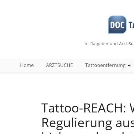
Z
u
m
I
n
h
Ihr Ratgeber und Arzt-S
a
l
t
Home
ARZTSUCHE
Tattooentfernung
s
p
r
i
n
Tattoo-REACH: W
g
e
Regulierung aus
n