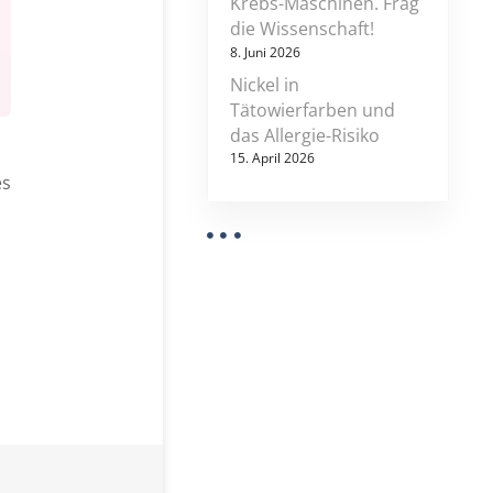
Krebs-Maschinen. Frag
u
die Wissenschaft!
n
8. Juni 2026
g
u
Nickel in
n
Tätowierfarben und
d
das Allergie-Risiko
k
r
15. April 2026
e
es
b
s
-
r
i
s
i
k
o