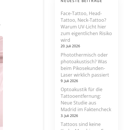
NEUESTE BEITRÄGE
Face-Tattoo, Head-
Tattoo, Neck-Tattoo?
z
e
Warum UV-Licht hier
u
zum eigentlichen Risiko
l
wird
a
s
20. Juli 2026
e
Photothermisch oder
r
photoakustisch? Was
-
t
beim Pikosekunden-
a
Laser wirklich passiert
t
9. Juli 2026
t
o
Optoakustik für die
o
Tattooentfernung:
e
Neue Studie aus
n
t
Madrid im Faktencheck
f
3. Juli 2026
e
r
Tattoos sind keine
n