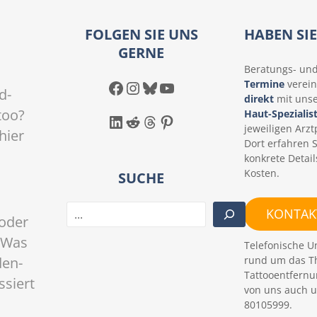
FOLGEN SIE UNS
HABEN SI
GERNE
Beratungs- un
Facebook
Instagram
Bluesky
YouTube
Termine
verein
d-
direkt
mit uns
too?
Haut-Spezialis
LinkedIn
Reddit
Threads
Pinterest
jeweiligen Arztp
hier
Dort erfahren 
konkrete Detail
Kosten.
SUCHE
S
KONTAKT
oder
u
c
 Was
Telefonische U
h
rund um das T
den-
e
Tattooentfernu
ssiert
n
von uns auch u
80105999.