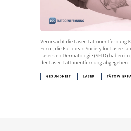
Verursacht die Laser-Tattooentfernung 
Force, die European Society for Lasers a
Lasers en Dermatologie (SFLD) haben im 
der Laser-Tattooentfernung abgegeben.
GESUNDHEIT
LASER
TÄTOWIERF
P
o