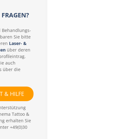
E FRAGEN?
d Behandlungs-
baren Sie bitte
eren
Laser- &
ten
über deren
rofileintrag.
Sie auch
s über die
 & HILFE
nterstützung
hema Tattoo &
ng erhalten Sie
nter +49(0)30