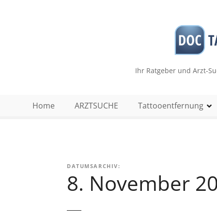
Z
u
m
I
n
h
Ihr Ratgeber und Arzt-S
a
l
t
Home
ARZTSUCHE
Tattooentfernung
s
p
r
i
n
DATUMSARCHIV:
g
8. November 2
e
n