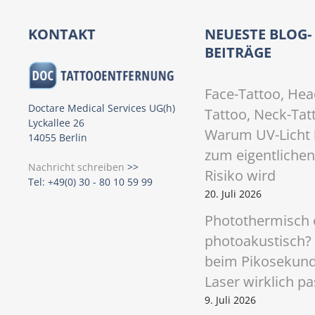
s
t
KONTAKT
NEUESTE BLOG-
BEITRÄGE
s
N
Face-Tattoo, Hea
Doctare Medical Services UG(h)
Tattoo, Neck-Tat
a
Lyckallee 26
Warum UV-Licht 
14055 Berlin
v
zum eigentlichen
Nachricht schreiben
>>
i
Risiko wird
Tel: +49(0) 30 - 80 10 59 99
20. Juli 2026
g
Photothermisch 
a
photoakustisch?
t
beim Pikosekun
Laser wirklich pa
i
9. Juli 2026