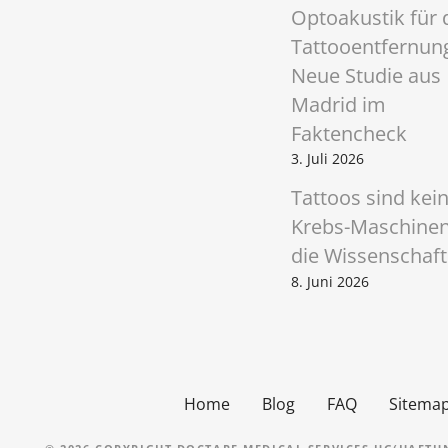
o
Optoakustik für 
n
Tattooentfernun
Neue Studie aus
Madrid im
Faktencheck
3. Juli 2026
Tattoos sind kei
Krebs-Maschinen
die Wissenschaft
8. Juni 2026
Home
Blog
FAQ
Sitema