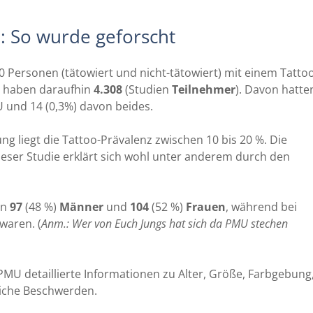
n: So wurde geforscht
 Personen (tätowiert und nicht-tätowiert) mit einem Tatto
 haben daraufhin
4.308
(Studien
Teilnehmer
). Davon hatte
U und 14 (0,3%) davon beides.
ng liegt die Tattoo-Prävalenz zwischen 10 bis 20 %. Die
dieser Studie erklärt sich wohl unter anderem durch den
en
97
(48 %)
Männer
und
104
(52 %)
Frauen
, während bei
waren. (
Anm.: Wer von Euch Jungs hat sich da PMU stechen
PMU detaillierte Informationen zu Alter, Größe, Farbgebung
liche Beschwerden.