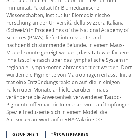
Ariana Campucetti vom Labor für Infektion und
e
h
Immunität, Fakultät für Biomedizinische
u
w
Wissenschaften, Institut für Biomedizinische
t
e
Forschung an der Università della Svizzera Italiana
e
i
(Schweiz) in Proceedings of the National Academy of
t
z
Sciences (PNAS), liefert interessante und
a
e
nachdenklich stimmende Befunde. In einem Maus-
t
r
Modell konnte gezeigt werden, dass Tätowierfarben-
s
T
Inhaltsstoffe rasch über das lymphatische System in
ä
a
regionale Lymphknoten abtransportiert werden. Dort
c
t
wurden die Pigmente von Makrophagen erfasst. Initial
h
t
trat eine Entzündungsreaktion auf, die in einigen
l
o
Fällen über Monate anhielt. Darüber hinaus
i
o
veränderte die Anwesenheit verwendeter Tattoo-
c
-
Pigmente offenbar die Immunantwort auf Impfungen.
h
M
Speziell reduzierte sich in einem Modell die
b
a
Antikörperantwort auf mRNA-Vakzine. >>
e
u
l
s
GESUNDHEIT
TÄTOWIERFARBEN
e