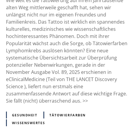
Wie weit es die Tätowierung auf ihrem Jahrtausende
H
o
alten Weg mittlerweile geschafft hat, sehen wir
i
o
unlängst nicht nur im eigenen Freundes und
n
u
Familienkreis. Das Tattoo ist wirklich ein spannendes
w
n
kulturelles, medizinisches wie wissenschaftliches
e
d
hochinteressantes Phänomen. Doch mit ihrer
i
L
Popularität wächst auch die Sorge, ob Tätowierfarben
s
y
Lymphomkrebs auslösen könnten? Eine neue
e
m
systematische Übersichtsarbeit zur Überprüfung
n
p
potenzieller Nebenwirkungen, gerade in der
a
h
November Ausgabe Vol. 89, 2025 erschienen in
b
o
eClinicalMedicine (Teil von THE LANCET Discovery
e
m
Science ), liefert nun erstmals eine
r
-
zusammenfassende Antwort auf diese wichtige Frage.
m
R
Sie fällt (nicht) überraschend aus. >>
i
i
t
s
GESUNDHEIT
TÄTOWIERFARBEN
V
i
WISSENSWERTES
o
k
r