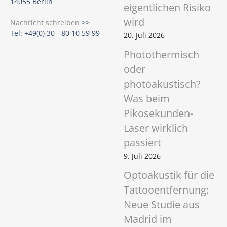
14055 Berlin
eigentlichen Risiko
e
wird
l
Nachricht schreiben
>>
Tel: +49(0) 30 - 80 10 59 99
l
20. Juli 2026
s
Photothermisch
c
oder
h
photoakustisch?
a
f
Was beim
t
Pikosekunden-
(
Laser wirklich
D
passiert
D
G
9. Juli 2026
)
Optoakustik für die
Tattooentfernung:
Neue Studie aus
Madrid im