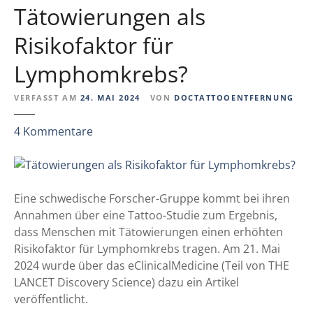
l
Tätowierungen als
g
i
e
n
Risikofaktor für
n
g
v
Lymphomkrebs?
s
o
s
n
VERFASST AM
24. MAI 2024
VON
DOCTATTOOENTFERNUNG
t
T
u
ä
z
4
Kommentare
d
t
u
i
o
T
e
w
ä
–
i
t
Eine schwedische Forscher-Gruppe kommt bei ihren
g
e
o
Annahmen über eine Tattoo-Studie zum Ergebnis,
i
r
w
dass Menschen mit Tätowierungen einen erhöhten
b
u
i
Risikofaktor für Lymphomkrebs tragen. Am 21. Mai
t
n
e
2024 wurde über das eClinicalMedicine (Teil von THE
e
g
r
LANCET Discovery Science) dazu ein Artikel
s
e
u
veröffentlicht.
e