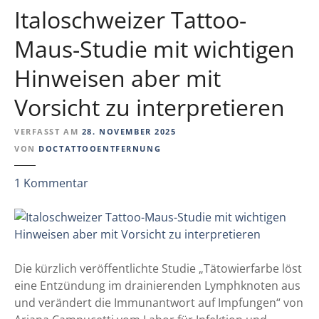
a
c
Italoschweizer Tattoo-
t
h
t
Maus-Studie mit wichtigen
a
o
f
Hinweisen aber mit
o
t
-
!
Vorsicht zu interpretieren
F
o
VERFASST AM
28. NOVEMBER 2025
r
VON
DOCTATTOOENTFERNUNG
s
c
z
1
Kommentar
h
u
u
I
n
t
g
a
b
l
Die kürzlich veröffentlichte Studie „Tätowierfarbe löst
i
o
eine Entzündung im drainierenden Lymphknoten aus
s
s
und verändert die Immunantwort auf Impfungen“ von
h
c