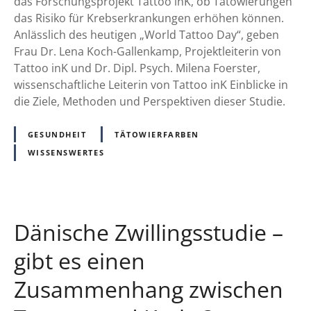
-
das Forschungsprojekt Tattoo inK, ob Tätowierungen
A
P
das Risiko für Krebserkrankungen erhöhen können.
)
r
Anlässlich des heutigen „World Tattoo Day“, geben
o
Frau Dr. Lena Koch-Gallenkamp, Projektleiterin von
j
Tattoo inK und Dr. Dipl. Psych. Milena Foerster,
e
wissenschaftliche Leiterin von Tattoo inK Einblicke in
k
die Ziele, Methoden und Perspektiven dieser Studie.
t
:
GESUNDHEIT
TÄTOWIERFARBEN
T
WISSENSWERTES
a
t
t
o
Dänische Zwillingsstudie –
o
i
gibt es einen
n
Zusammenhang zwischen
K
f