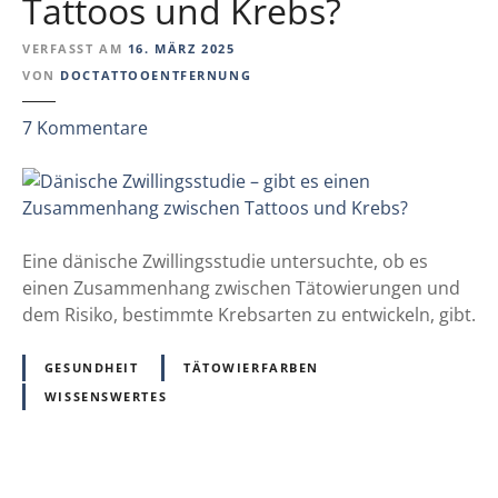
Tattoos und Krebs?
o
r
VERFASST AM
16. MÄRZ 2025
s
VON
DOCTATTOOENTFERNUNG
c
h
z
7
Kommentare
t
u
a
D
n
ä
L
n
a
i
Eine dänische Zwillingsstudie untersuchte, ob es
n
s
einen Zusammenhang zwischen Tätowierungen und
g
c
dem Risiko, bestimmte Krebsarten zu entwickeln, gibt.
z
h
e
e
GESUNDHEIT
TÄTOWIERFARBEN
i
Z
WISSENSWERTES
t
w
f
i
o
l
l