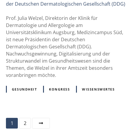
f
r
s
ü
o
c
r
f
Prof. Julia Welzel, Direktorin der Klinik für
h
L
.
Dermatologie und Allergologie am
e
y
J
Universitätsklinikum Augsburg, Medizincampus Süd,
n
m
u
ist neue Präsidentin der Deutschen
T
p
l
Dermatologischen Gesellschaft (DDG).
a
h
i
Nachwuchsgewinnung, Digitalisierung und der
t
o
a
Strukturwandel im Gesundheitswesen sind die
t
m
W
Themen, die Welzel in ihrer Amtszeit besonders
o
k
e
voranbringen möchte.
o
r
l
s
e
z
GESUNDHEIT
KONGRESS
WISSENSWERTES
u
b
e
n
s
l
d
?
a
K
u
r
P
1
2
s
e
A