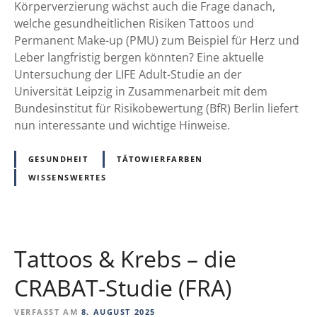
r
-
Körperverzierung wächst auch die Frage danach,
t
e
R
welche gesundheitlichen Risiken Tattoos und
b
n
i
Permanent Make-up (PMU) zum Beispiel für Herz und
i
s
Leber langfristig bergen könnten? Eine aktuelle
s
i
Untersuchung der LIFE Adult-Studie an der
h
k
Universität Leipzig in Zusammenarbeit mit dem
e
o
Bundesinstitut für Risikobewertung (BfR) Berlin liefert
r
f
nun interessante und wichtige Hinweise.
w
ü
i
r
GESUNDHEIT
TÄTOWIERFARBEN
r
H
WISSENSWERTES
k
e
l
r
i
z
c
u
h
Tattoos & Krebs – die
n
b
d
CRABAT-Studie (FRA)
e
L
s
e
VERFASST AM
8. AUGUST 2025
a