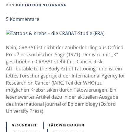
b
VON
DOCTATTOOENTFERNUNG
g
e
t
z
r
5
Kommentare
u
:
T
L
a
I
t
F
Nein, CRABAT ist nicht der Zauberlehrling aus Otfried
t
E
Preußlers sorbischen Sage (1971). Der wird mit „K“
o
A
geschrieben. CRABAT steht für „Cancer Risk
o
d
Attributable to the Body Art of Tattooing“ und ist ein
s
u
fettes Forschungsprojekt der International Agency for
&
l
Research on Cancer (IARC, Teil der WHO) zu
K
t
möglichen Krebsrisiken durch Tätowierungen. Ein
r
-
lesenswerter Artikel dazu in der aktuellen Ausgabe
e
S
des International Journal of Epidemiology (Oxford
b
t
University Press).
s
u
–
d
GESUNDHEIT
TÄTOWIERFARBEN
d