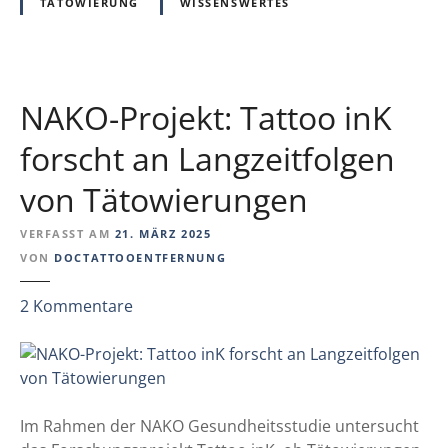
i
TÄTOWIERUNG
WISSENSWERTES
i
e
e
a
C
u
R
s
NAKO-Projekt: Tattoo inK
A
L
B
e
forscht an Langzeitfolgen
A
i
von Tätowierungen
T
p
-
z
VERFASST AM
21. MÄRZ 2025
S
i
VON
DOCTATTOOENTFERNUNG
t
g
u
z
2
Kommentare
d
u
i
N
e
A
(
K
F
O
Im Rahmen der NAKO Gesundheitsstudie untersucht
R