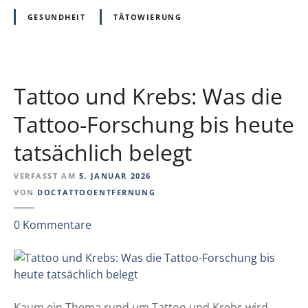
n
GESUNDHEIT
TÄTOWIERUNG
d
k
e
i
Tattoo und Krebs: Was die
n
e
Tattoo-Forschung bis heute
K
tatsächlich belegt
r
e
VERFASST AM
5. JANUAR 2026
b
VON
DOCTATTOOENTFERNUNG
s
-
z
0
Kommentare
M
u
a
T
s
a
c
t
h
t
Kaum ein Thema rund um Tattoo und Krebs wird