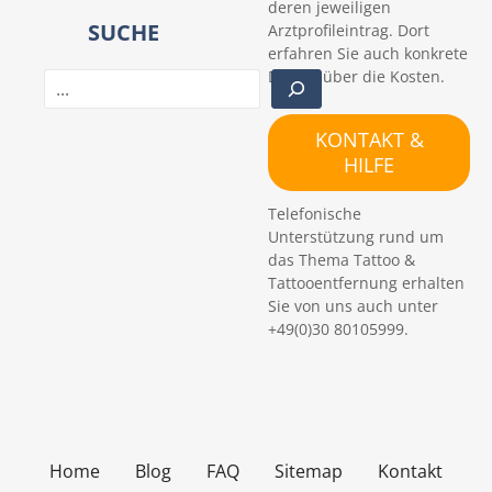
deren jeweiligen
SUCHE
Arztprofileintrag. Dort
erfahren Sie auch konkrete
Details über die Kosten.
S
u
c
KONTAKT &
h
HILFE
e
n
Telefonische
Unterstützung rund um
das Thema Tattoo &
Tattooentfernung erhalten
Sie von uns auch unter
+49(0)30 80105999.
Home
Blog
FAQ
Sitemap
Kontakt