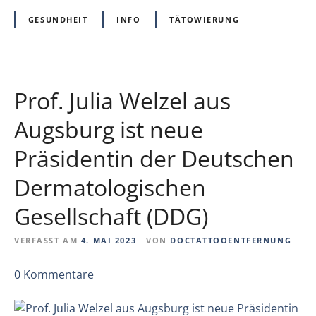
n
n
i
g
GESUNDHEIT
INFO
TÄTOWIERUNG
n
e
e
n
n
a
Z
l
u
Prof. Julia Welzel aus
s
s
R
Augsburg ist neue
a
i
m
Präsidentin der Deutschen
s
m
i
e
Dermatologischen
k
n
o
Gesellschaft (DDG)
h
f
a
a
VERFASST AM
4. MAI 2023
VON
DOCTATTOOENTFERNUNG
n
k
g
t
z
0
Kommentare
z
o
u
w
r
P
i