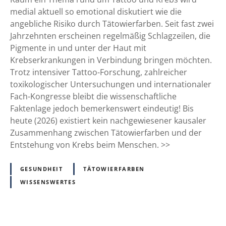
i
o
medial aktuell so emotional diskutiert wie die
n
o
angebliche Risiko durch Tätowierfarben. Seit fast zwei
e
u
Jahrzehnten erscheinen regelmäßig Schlagzeilen, die
n
n
Pigmente in und unter der Haut mit
.
d
Krebserkrankungen in Verbindung bringen möchten.
F
K
Trotz intensiver Tattoo-Forschung, zahlreicher
r
r
toxikologischer Untersuchungen und internationaler
a
e
Fach-Kongresse bleibt die wissenschaftliche
g
b
Faktenlage jedoch bemerkenswert eindeutig! Bis
d
s
heute (2026) existiert kein nachgewiesener kausaler
i
:
Zusammenhang zwischen Tätowierfarben und der
e
W
Entstehung von Krebs beim Menschen. >>
W
a
i
s
GESUNDHEIT
TÄTOWIERFARBEN
s
d
WISSENSWERTES
s
i
e
e
n
T
s