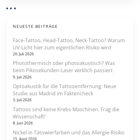
i
i
d
o
e
n
n
NEUESTE BEITRÄGE
t
i
Face-Tattoo, Head-Tattoo, Neck-Tattoo? Warum
n
UV-Licht hier zum eigentlichen Risiko wird
d
20. Juli 2026
e
Photothermisch oder photoakustisch? Was
r
beim Pikosekunden-Laser wirklich passiert
D
9. Juli 2026
e
Optoakustik für die Tattooentfernung: Neue
u
Studie aus Madrid im Faktencheck
t
3. Juli 2026
s
Tattoos sind keine Krebs-Maschinen. Frag die
c
Wissenschaft!
h
8. Juni 2026
e
Nickel in Tätowierfarben und das Allergie-Risiko
n
15. April 2026