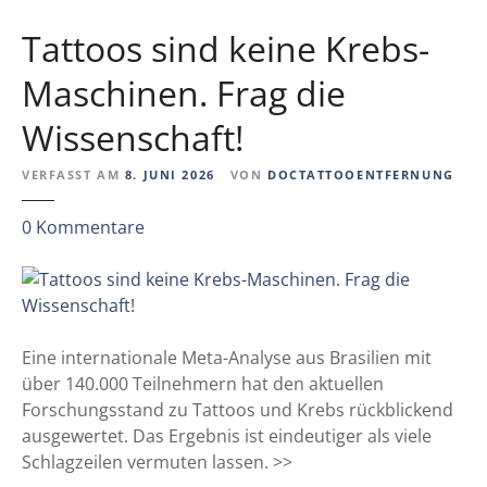
Tattoos sind keine Krebs-
Maschinen. Frag die
Wissenschaft!
VERFASST AM
8. JUNI 2026
VON
DOCTATTOOENTFERNUNG
z
0
Kommentare
u
T
a
t
t
Eine internationale Meta-Analyse aus Brasilien mit
o
über 140.000 Teilnehmern hat den aktuellen
o
Forschungsstand zu Tattoos und Krebs rückblickend
s
ausgewertet. Das Ergebnis ist eindeutiger als viele
s
Schlagzeilen vermuten lassen. >>
i