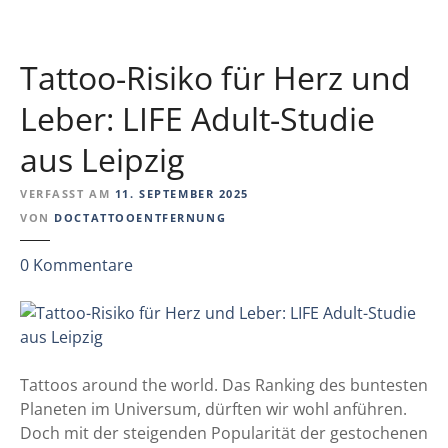
o
s
:
i
W
Tattoo-Risiko für Herz und
c
a
h
s
Leber: LIFE Adult-Studie
t
d
z
aus Leipzig
i
u
e
i
VERFASST AM
11. SEPTEMBER 2025
W
n
VON
DOCTATTOOENTFERNUNG
i
t
s
e
z
0
Kommentare
s
r
u
e
p
T
n
r
a
s
e
t
c
t
t
Tattoos around the world. Das Ranking des buntesten
h
i
o
Planeten im Universum, dürften wir wohl anführen.
a
e
o
Doch mit der steigenden Popularität der gestochenen
f