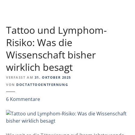
-
g
S
t
t
u
Tattoo und Lymphom-
d
i
Risiko: Was die
e
Wissenschaft bisher
m
i
wirklich besagt
t
w
VERFASST AM
31. OKTOBER 2025
i
VON
DOCTATTOOENTFERNUNG
c
h
z
6
Kommentare
t
u
i
T
g
a
e
t
n
t