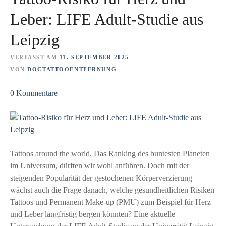
a
o
c
Leber: LIFE Adult-Studie aus
o
h
-
Leipzig
–
T
L
e
VERFASST AM
11. SEPTEMBER 2025
o
r
VON
DOCTATTOOENTFERNUNG
k
m
a
i
z
0
Kommentare
l
n
u
a
T
n
a
ä
t
s
t
Tattoos around the world. Das Ranking des buntesten Planeten
t
o
im Universum, dürften wir wohl anführen. Doch mit der
h
o
steigenden Popularität der gestochenen Körperverzierung
e
-
wächst auch die Frage danach, welche gesundheitlichen Risiken
t
R
Tattoos und Permanent Make-up (PMU) zum Beispiel für Herz
i
i
und Leber langfristig bergen könnten? Eine aktuelle
k
s