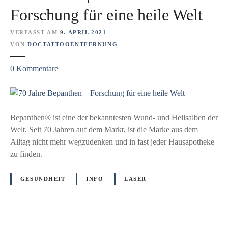
k
g
Forschung für eine heile Welt
e
m
n
i
VERFASST AM
9. APRIL 2021
–
t
VON
DOCTATTOOENTFERNUNG
a
P
z
0
Kommentare
u
i
u
c
c
7
h
o
0
f
‑
J
Bepanthen® ist eine der bekanntesten Wund- und Heilsalben der
ü
L
a
Welt. Seit 70 Jahren auf dem Markt, ist die Marke aus dem
r
a
h
Alltag nicht mehr wegzudenken und in fast jeder Hausapotheke
s
s
r
zu finden.
H
e
e
e
r
B
r
GESUNDHEIT
INFO
LASER
e
z
p
a
n