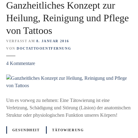
Ganzheitliches Konzept zur
t
h
Heilung, Reinigung und Pflege
e
von Tattoos
n
–
VERFASST AM
8. JANUAR 2016
F
VON
DOCTATTOOENTFERNUNG
o
r
z
4
Kommentare
s
u
c
G
h
a
u
n
n
z
Um es vorweg zu nehmen: Eine Tätowierung ist eine
g
h
Verletzung, Schädigung und Störung (Läsion) der anatomischen
f
e
Struktur oder physiologischen Funktion unseres Körpers!
ü
i
r
t
GESUNDHEIT
TÄTOWIERUNG
e
l