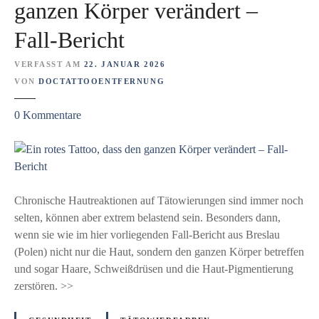
n
ganzen Körper verändert –
e
Fall-Bericht
n
?
VERFASST AM
22. JANUAR 2026
W
VON
DOCTATTOOENTFERNUNG
a
r
z
0
Kommentare
u
u
m
E
D
i
I
n
Y
r
Chronische Hautreaktionen auf Tätowierungen sind immer noch
-
o
selten, können aber extrem belastend sein. Besonders dann,
T
t
wenn sie wie im hier vorliegenden Fall-Bericht aus Breslau
a
e
(Polen) nicht nur die Haut, sondern den ganzen Körper betreffen
t
s
und sogar Haare, Schweißdrüsen und die Haut-Pigmentierung
t
T
zerstören. >>
o
a
o