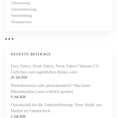
g
l
Tätowierung
u
Tattooentfernung
a
n
Weiterbildung
g
t
Wissenswertes
,
i
R
e
o
i
n
n
NEUESTE BEITRÄGE
i
g
Face-Tattoo, Head-Tattoo, Neck-Tattoo? Warum UV-
u
Licht hier zum eigentlichen Risiko wird
n
20. Juli 2026
g
Photothermisch oder photoakustisch? Was beim
u
Pikosekunden-Laser wirklich passiert
n
9. Juli 2026
d
Optoakustik für die Tattooentfernung: Neue Studie aus
P
Madrid im Faktencheck
f
3. Juli 2026