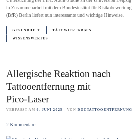
Untersuchung der LIFE Adult-Studie an der Universität Leipzig
u
i
in Zusammenarbeit mit dem Bundesinstitut für Risikobewertung
m
k
(BfR) Berlin liefert nun interessante und wichtige Hinweise.
b
o
e
f
GESUNDHEIT
TÄTOWIERFARBEN
i
ü
WISSENSWERTES
m
r
T
H
ä
e
t
r
o
Allergische Reaktion nach
z
w
u
Tattooentfernung mit
i
n
e
Pico‑Laser
d
r
L
e
VERFASST AM
6. JUNI 2025
VON
DOCTATTOOENTFERNUNG
e
n
b
u
z
2
Kommentare
e
n
u
r
d