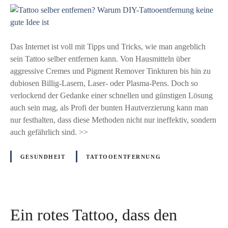
a
T
s
a
A
t
l
t
Das Internet ist voll mit Tipps und Tricks, wie man angeblich
l
o
sein Tattoo selber entfernen kann. Von Hausmitteln über
e
o
aggressive Cremes und Pigment Remover Tinkturen bis hin zu
r
s
dubiosen Billig-Lasern, Laser- oder Plasma-Pens. Doch so
g
e
verlockend der Gedanke einer schnellen und günstigen Lösung
i
l
auch sein mag, als Profi der bunten Hautverzierung kann man
e
b
nur festhalten, dass diese Methoden nicht nur ineffektiv, sondern
-
e
auch gefährlich sind. >>
R
r
i
e
GESUNDHEIT
TATTOOENTFERNUNG
s
n
i
t
k
f
o
e
Ein rotes Tattoo, dass den
r