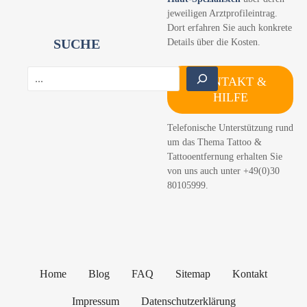
jeweiligen Arztprofileintrag.
Dort erfahren Sie auch konkrete
SUCHE
Details über die Kosten.
S
KONTAKT &
u
HILFE
c
h
Telefonische Unterstützung rund
e
um das Thema Tattoo &
n
Tattooentfernung erhalten Sie
von uns auch unter +49(0)30
80105999.
Home
Blog
FAQ
Sitemap
Kontakt
Impressum
Datenschutzerklärung