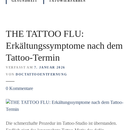
t
GESUNDHEIT
TÄTOWIERFARBEN
e
t
n
o
t
o
f
,
e
THE TATTOO FLU:
d
r
a
Erkältungssymptome nach dem
n
s
u
Tattoo-Termin
s
n
d
g
VERFASST AM
7. JANUAR 2026
e
k
VON
DOCTATTOOENTFERNUNG
n
e
g
i
z
0
Kommentare
a
n
u
n
e
T
z
g
H
e
u
E
n
t
T
Die schmerzhafte Prozedur im Tattoo-Studio ist überstanden.
K
e
A