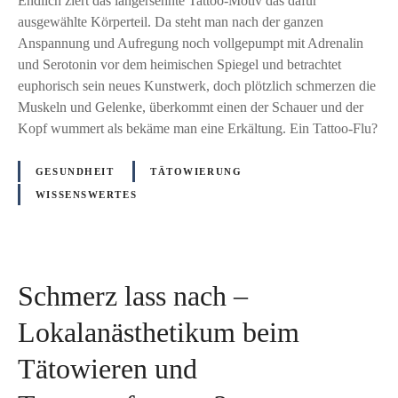
Endlich ziert das langersehnte Tattoo-Motiv das dafür
ö
I
T
ausgewählte Körperteil. Da steht man nach der ganzen
r
d
T
Anspannung und Aufregung noch vollgepumpt mit Adrenalin
p
e
O
und Serotonin vor dem heimischen Spiegel und betrachtet
e
e
O
euphorisch sein neues Kunstwerk, doch plötzlich schmerzen die
r
i
F
Muskeln und Gelenke, überkommt einen der Schauer und der
v
s
L
Kopf wummert als bekäme man eine Erkältung. Ein Tattoo-Flu?
e
t
U
r
:
GESUNDHEIT
TÄTOWIERUNG
ä
E
WISSENSWERTES
n
r
d
k
e
ä
r
l
t
Schmerz lass nach –
t
–
u
Lokalanästhetikum beim
F
n
a
Tätowieren und
g
l
s
l