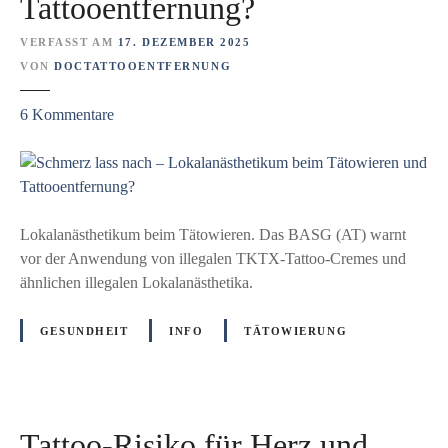
Tattooentfernung?
s
-
y
B
VERFASST AM
17. DEZEMBER 2025
m
e
VON
DOCTATTOOENTFERNUNG
p
r
t
i
z
6
Kommentare
o
c
u
m
h
S
e
t
c
n
h
a
m
Lokalanästhetikum beim Tätowieren. Das BASG (AT) warnt
c
e
vor der Anwendung von illegalen TKTX-Tattoo-Cremes und
h
r
ähnlichen illegalen Lokalanästhetika.
d
z
e
l
GESUNDHEIT
INFO
TÄTOWIERUNG
m
a
T
s
a
s
t
n
Tattoo-Risiko für Herz und
t