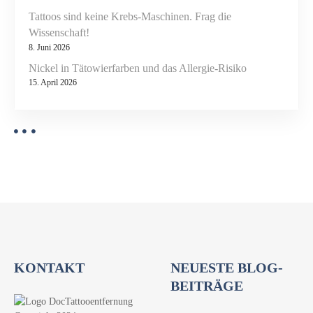
l
Tattoos sind keine Krebs-Maschinen. Frag die
e
Wissenschaft!
g
8. Juni 2026
e
Nickel in Tätowierfarben und das Allergie-Risiko
v
15. April 2026
o
n
T
a
t
t
o
o
s
KONTAKT
NEUESTE BLOG-
BEITRÄGE