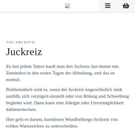
Z
u
m
I
n
h
TAG ARCHIVE:
a
Juckreiz
l
t
Zu fast jedem Tattoo kauft man den Juckreiz fast immer mit.
s
Zumindest in den ersten Tagen der Abheilung, und das ist
p
normal.
r
Problematisch wird es, wenn der Juckreiz ungewöhnlich stark
i
ausfällt, sich verzögert einstellt oder von Rötung und Schwellung
n
begleitet wird. Dann kann eine Allergie oder Unverträglichkeit
g
dahinterstecken.
e
n
Hier geht es darum, harmlosen Wundheilungs-Juckreiz von
echten Warnzeichen zu unterscheiden.