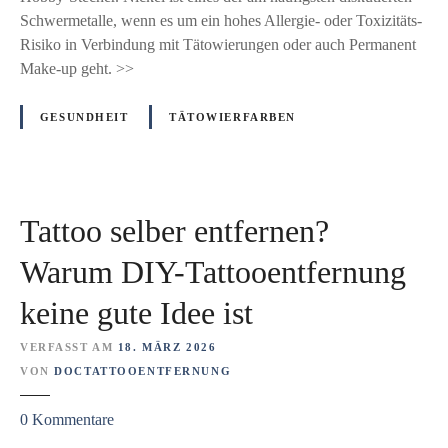
T
Schwermetalle, wenn es um ein hohes Allergie- oder Toxizitäts-
ä
Risiko in Verbindung mit Tätowierungen oder auch Permanent
t
Make-up geht. >>
o
w
GESUNDHEIT
TÄTOWIERFARBEN
i
e
r
f
Tattoo selber entfernen?
a
r
Warum DIY-Tattooentfernung
b
keine gute Idee ist
e
n
VERFASST AM
18. MÄRZ 2026
u
VON
DOCTATTOOENTFERNUNG
n
d
z
0
Kommentare
d
u