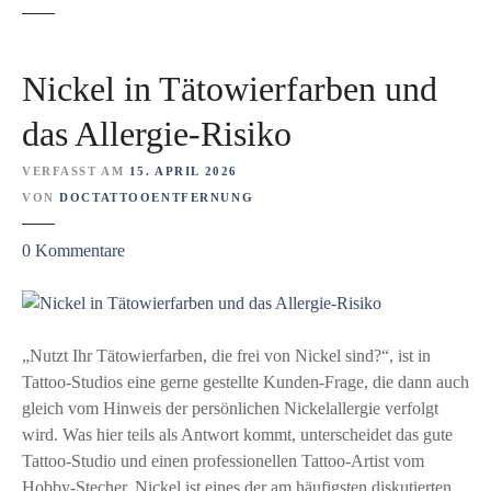
Nickel in Tätowierfarben und
das Allergie-Risiko
VERFASST AM
15. APRIL 2026
VON
DOCTATTOOENTFERNUNG
z
0
Kommentare
u
N
i
c
„Nutzt Ihr Tätowierfarben, die frei von Nickel sind?“, ist in
k
Tattoo-Studios eine gerne gestellte Kunden-Frage, die dann auch
e
gleich vom Hinweis der persönlichen Nickelallergie verfolgt
l
wird. Was hier teils als Antwort kommt, unterscheidet das gute
i
Tattoo-Studio und einen professionellen Tattoo-Artist vom
n
Hobby-Stecher. Nickel ist eines der am häufigsten diskutierten