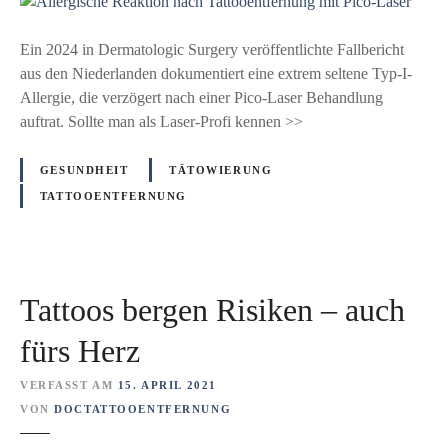
A
:
T
l
L
a
l
Ein 2024 in Dermatologic Surgery veröffentlichte Fallbericht
I
t
e
aus den Niederlanden dokumentiert eine extrem seltene Typ‑I-
F
t
r
Allergie, die verzögert nach einer Pico-Laser Behandlung
E
o
g
auftrat. Sollte man als Laser-Profi kennen >>
A
o
i
d
e
s
GESUNDHEIT
TÄTOWIERUNG
u
n
c
TATTOOENTFERNUNG
l
t
h
t
f
e
-
e
R
S
r
e
t
Tattoos bergen Risiken – auch
n
a
u
u
k
fürs Herz
d
n
t
i
g
i
VERFASST AM
15. APRIL 2021
e
?
o
VON
DOCTATTOOENTFERNUNG
a
n
u