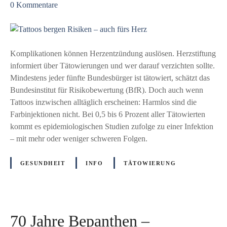
z
n
0
Kommentare
s
u
a
L
T
c
e
a
h
i
t
T
Komplikationen können Herzentzündung auslösen. Herzstiftung
p
t
a
informiert über Tätowierungen und wer darauf verzichten sollte.
z
o
t
Mindestens jeder fünfte Bundesbürger ist tätowiert, schätzt das
i
o
t
Bundesinstitut für Risikobewertung (BfR). Doch auch wenn
g
s
o
Tattoos inzwischen alltäglich erscheinen: Harmlos sind die
b
o
Farbinjektionen nicht. Bei 0,5 bis 6 Prozent aller Tätowierten
e
e
kommt es epidemiologischen Studien zufolge zu einer Infektion
r
n
– mit mehr oder weniger schweren Folgen.
g
t
e
f
GESUNDHEIT
INFO
TÄTOWIERUNG
n
e
R
r
i
n
s
u
70 Jahre Bepanthen –
i
n