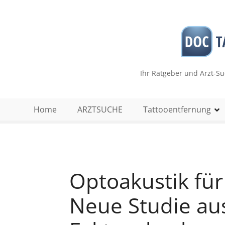
Z
u
m
I
n
h
Ihr Ratgeber und Arzt-S
a
l
t
Home
ARZTSUCHE
Tattooentfernung
s
p
r
i
n
Optoakustik für
g
e
Neue Studie au
n