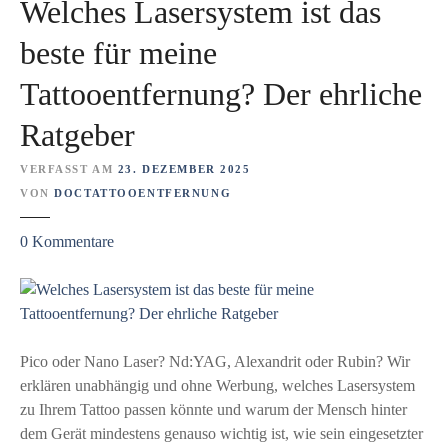
Welches Lasersystem ist das
e
T
beste für meine
a
Tattooentfernung? Der ehrliche
t
t
Ratgeber
o
o
VERFASST AM
23. DEZEMBER 2025
e
VON
DOCTATTOOENTFERNUNG
n
t
z
0
Kommentare
f
u
e
W
r
e
n
l
u
c
Pico oder Nano Laser? Nd:YAG, Alexandrit oder Rubin? Wir
n
h
erklären unabhängig und ohne Werbung, welches Lasersystem
g
e
zu Ihrem Tattoo passen könnte und warum der Mensch hinter
m
s
dem Gerät mindestens genauso wichtig ist, wie sein eingesetzter