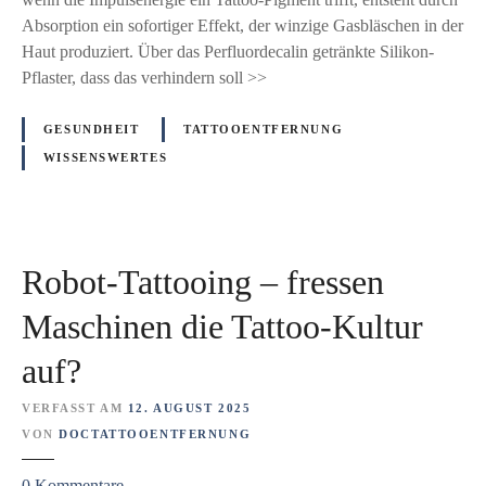
e
Absorption ein sofortiger Effekt, der winzige Gasbläschen in der
c
Haut produziert. Über das Perfluordecalin getränkte Silikon-
a
Pflaster, dass das verhindern soll >>
l
i
GESUNDHEIT
TATTOOENTFERNUNG
n
WISSENSWERTES
(
P
F
D
Robot-Tattooing – fressen
)
P
Maschinen die Tattoo-Kultur
a
auf?
t
c
VERFASST AM
12. AUGUST 2025
h
VON
DOCTATTOOENTFERNUNG
:
P
z
0
Kommentare