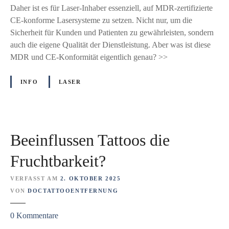
z
Daher ist es für Laser-Inhaber essenziell, auf MDR-zertifizierte
e
i
CE-konforme Lasersysteme zu setzen. Nicht nur, um die
u
e
Sicherheit für Kunden und Patienten zu gewährleisten, sondern
e
r
auch die eigene Qualität der Dienstleistung. Aber was ist diese
s
t
MDR und CE-Konformität eigentlich genau? >>
a
e
u
L
INFO
LASER
s
a
d
s
e
e
r
r
C
Beeinflussen Tattoos die
:
R
W
Fruchtbarkeit?
A
a
B
s
VERFASST AM
2. OKTOBER 2025
A
d
VON
DOCTATTOOENTFERNUNG
T
i
-
z
0
Kommentare
e
S
u
C