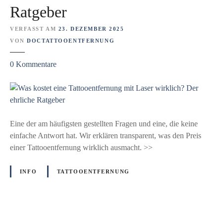
Ratgeber
VERFASST AM
23. DEZEMBER 2025
VON
DOCTATTOOENTFERNUNG
z
0
Kommentare
u
W
a
s
k
Eine der am häufigsten gestellten Fragen und eine, die keine
o
einfache Antwort hat. Wir erklären transparent, was den Preis
s
einer Tattooentfernung wirklich ausmacht. >>
t
e
INFO
TATTOOENTFERNUNG
t
e
i
n