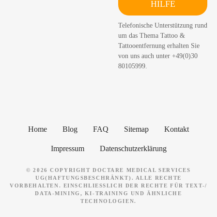
HILFE
c
h
Telefonische Unterstützung rund
e
um das Thema Tattoo &
n
Tattooentfernung erhalten Sie
von uns auch unter +49(0)30
80105999.
Home
Blog
FAQ
Sitemap
Kontakt
Impressum
Datenschutzerklärung
© 2026 COPYRIGHT DOCTARE MEDICAL SERVICES
UG(HAFTUNGSBESCHRÄNKT). ALLE RECHTE
VORBEHALTEN. EINSCHLIESSLICH DER RECHTE FÜR TEXT-/ D
ATA-MINING, KI-TRAINING UND ÄHNLICHE T
ECHNOLOGIEN.