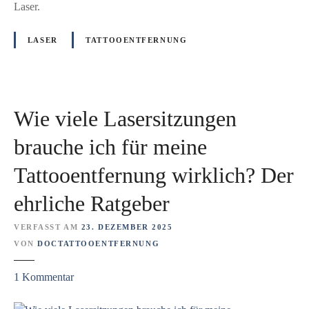
i
L
Laser.
t
a
L
s
LASER
TATTOOENTFERNUNG
a
e
s
r
e
s
r
y
Wie viele Lasersitzungen
w
s
i
t
brauche ich für meine
r
e
k
Tattooentfernung wirklich? Der
m
l
i
ehrliche Ratgeber
i
s
c
t
VERFASST AM
23. DEZEMBER 2025
h
d
VON
DOCTATTOOENTFERNUNG
?
a
D
s
z
1
Kommentar
e
b
u
r
e