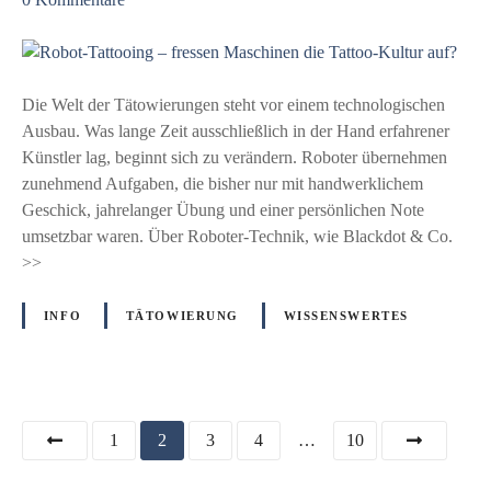
h
u
y
R
s
o
i
b
Die Welt der Tätowierungen steht vor einem technologischen
k
o
Ausbau. Was lange Zeit ausschließlich in der Hand erfahrener
,
t
Künstler lag, beginnt sich zu verändern. Roboter übernehmen
H
-
zunehmend Aufgaben, die bisher nur mit handwerklichem
i
T
Geschick, jahrelanger Übung und einer persönlichen Note
s
a
umsetzbar waren. Über Roboter-Technik, wie Blackdot & Co.
t
t
>>
o
t
r
o
INFO
TÄTOWIERUNG
WISSENSWERTES
i
o
e
i
u
n
n
g
d
P
1
2
3
4
…
10
–
k
f
o
l