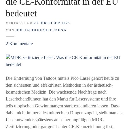
die CE-Konformität in der EU
e
bedeutet
r
e
VERFASST AM
23. OKTOBER 2025
H
VON
DOCTATTOOENTFERNUNG
a
u
z
2
Kommentare
t
u
k
M
r
D
e
R
b
-
Die Entfernung von Tattoos mittels Pico-Laser gehört heute zu
s
z
den sichersten und effektivsten Methoden in der ästhetisch-
a
e
kosmetischen Medizin. Die wachsende Nachfrage nach
r
r
Laserbehandlungen hat den Markt für Lasersysteme und ihre
t
t
teils utopischen Gewinnmargen stark expandieren lassen. Dass
e
i
dabei nicht immer alles mit rechten Dingen zugeht, stellt man als
n
f
Laseranwender spätestens an seiner ungültigen MDR-
–
i
Zertifizierung oder gar gefälschter CE-Kennzeichnung fest.
N