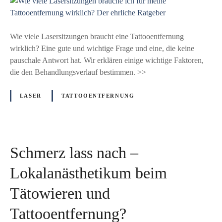
W
e
s
i
h
t
e
r
e
v
Wie viele Lasersitzungen braucht eine Tattooentfernung
l
f
i
wirklich? Eine gute und wichtige Frage und eine, die keine
i
ü
e
pauschale Antwort hat. Wir erklären einige wichtige Faktoren,
c
r
l
die den Behandlungsverlauf bestimmen. >>
h
m
e
e
e
L
LASER
TATTOOENTFERNUNG
R
i
a
a
n
s
t
e
e
g
T
r
e
Schmerz lass nach –
a
s
b
t
i
Lokalanästhetikum beim
e
t
t
r
o
Tätowieren und
z
o
u
Tattooentfernung?
e
n