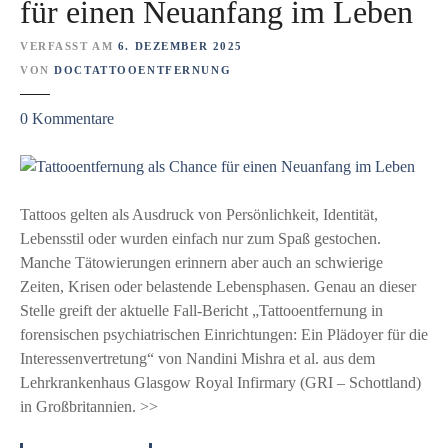
für einen Neuanfang im Leben
h
n
h
e
e
–
VERFASST AM
6. DEZEMBER 2025
R
T
L
VON
DOCTATTOOENTFERNUNG
a
a
o
t
t
z
0
Kommentare
k
g
t
u
a
e
o
T
l
b
o
a
a
e
e
t
Tattoos gelten als Ausdruck von Persönlichkeit, Identität,
n
r
n
t
Lebensstil oder wurden einfach nur zum Spaß gestochen.
ä
t
o
Manche Tätowierungen erinnern aber auch an schwierige
s
f
o
Zeiten, Krisen oder belastende Lebensphasen. Genau an dieser
t
e
e
Stelle greift der aktuelle Fall-Bericht „Tattooentfernung in
h
r
n
forensischen psychiatrischen Einrichtungen: Ein Plädoyer für die
e
n
t
Interessenvertretung“ von Nandini Mishra et al. aus dem
t
u
f
Lehrkrankenhaus Glasgow Royal Infirmary (GRI – Schottland)
i
n
e
in Großbritannien. >>
k
g
r
u