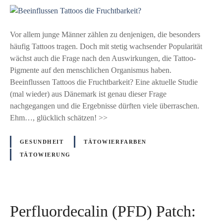
t
B
E
u
e
-
d
e
Vor allem junge Männer zählen zu denjenigen, die besonders
K
i
i
häufig Tattoos tragen. Doch mit stetig wachsender Popularität
o
e
n
wächst auch die Frage nach den Auswirkungen, die Tattoo-
n
f
Pigmente auf den menschlichen Organismus haben.
f
l
Beeinflussen Tattoos die Fruchtbarkeit? Eine aktuelle Studie
o
u
(mal wieder) aus Dänemark ist genau dieser Frage
r
s
nachgegangen und die Ergebnisse dürften viele überraschen.
m
s
Ehm…, glücklich schätzen! >>
i
e
t
n
ä
GESUNDHEIT
TÄTOWIERFARBEN
T
t
TÄTOWIERUNG
a
i
t
n
t
d
o
e
Perfluordecalin (PFD) Patch:
o
r