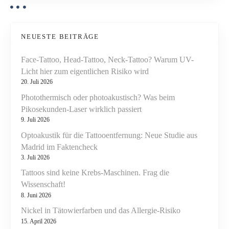
a
e
o
t
r
t
n
L
NEUESTE BEITRÄGE
o
a
o
Face-Tattoo, Head-Tattoo, Neck-Tattoo? Warum UV-
s
-
Licht hier zum eigentlichen Risiko wird
e
K
20. Juli 2026
r
u
-
Photothermisch oder photoakustisch? Was beim
l
Pikosekunden-Laser wirklich passiert
T
t
9. Juli 2026
a
u
t
Optoakustik für die Tattooentfernung: Neue Studie aus
r
t
Madrid im Faktencheck
a
o
3. Juli 2026
u
o
Tattoos sind keine Krebs-Maschinen. Frag die
f
e
Wissenschaft!
?
n
8. Juni 2026
t
Nickel in Tätowierfarben und das Allergie-Risiko
f
15. April 2026