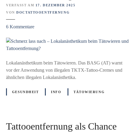
n
g
VERFASST AM
17. DEZEMBER 2025
t
e
VON
DOCTATTOOENTFERNUNG
f
n
e
b
z
6
Kommentare
r
r
u
n
a
S
u
u
c
n
c
h
g
h
m
Lokalanästhetikum beim Tätowieren. Das BASG (AT) warnt
?
e
e
vor der Anwendung von illegalen TKTX-Tattoo-Cremes und
D
i
r
ähnlichen illegalen Lokalanästhetika.
e
c
z
r
h
l
GESUNDHEIT
INFO
TÄTOWIERUNG
e
f
a
h
ü
s
r
r
s
l
m
n
i
Tattooentfernung als Chance
e
a
c
i
c