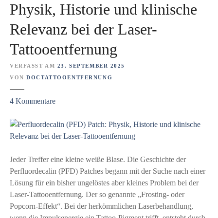
s
E
Physik, Historie und klinische
d
U
Relevanz bei der Laser-
i
b
e
e
Tattooentfernung
F
d
r
e
VERFASST AM
23. SEPTEMBER 2025
u
u
VON
DOCTATTOOENTFERNUNG
c
t
h
e
z
4
Kommentare
t
t
u
b
P
a
e
r
r
k
f
Jeder Treffer eine kleine weiße Blase. Die Geschichte der
e
l
Perfluordecalin (PFD) Patches begann mit der Suche nach einer
i
u
Lösung für ein bisher ungelöstes aber kleines Problem bei der
t
o
Laser-Tattooentfernung. Der so genannte „Frosting- oder
?
r
Popcorn-Effekt“. Bei der herkömmlichen Laserbehandlung,
d
wenn die Impulsenergie ein Tattoo-Pigment trifft, entsteht durch