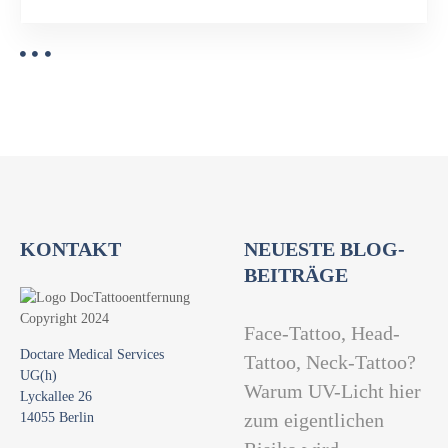
e
r
n
u
n
g
KONTAKT
NEUESTE BLOG-
BEITRÄGE
Face-Tattoo, Head-
Doctare Medical Services
Tattoo, Neck-Tattoo?
UG(h)
Warum UV-Licht hier
Lyckallee 26
14055 Berlin
zum eigentlichen