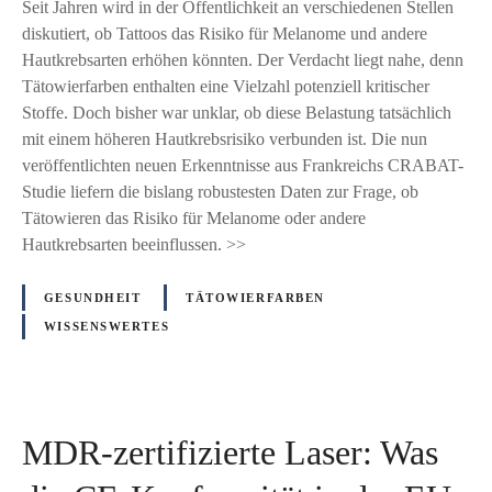
t
Seit Jahren wird in der Öffentlichkeit an verschiedenen Stellen
e
e
a
o
diskutiert, ob Tattoos das Risiko für Melanome und andere
R
n
t
o
Hautkrebsarten erhöhen könnten. Der Verdacht liegt nahe, denn
a
N
t
s
Tätowierfarben enthalten eine Vielzahl potenziell kritischer
t
e
o
,
Stoffe. Doch bisher war unklar, ob diese Belastung tatsächlich
g
u
o
M
mit einem höheren Hautkrebsrisiko verbunden ist. Die nun
e
a
e
e
veröffentlichten neuen Erkenntnisse aus Frankreichs CRABAT-
b
n
n
l
Studie liefern die bislang robustesten Daten zur Frage, ob
e
f
t
a
Tätowieren das Risiko für Melanome oder andere
r
a
f
n
Hautkrebsarten beeinflussen. >>
n
e
o
g
r
m
GESUNDHEIT
TÄTOWIERFARBEN
i
n
e
WISSENSWERTES
m
u
u
L
n
n
e
g
d
b
?
a
e
MDR-zertifizierte Laser: Was
n
n
d