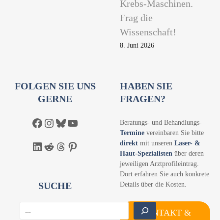
Krebs-Maschinen.
Frag die
Wissenschaft!
8. Juni 2026
FOLGEN SIE UNS
HABEN SIE
GERNE
FRAGEN?
Facebook
Instagram
Bluesky
YouTube
Beratungs- und Behandlungs-
Termine
vereinbaren Sie bitte
direkt
mit unseren
Laser- &
LinkedIn
Reddit
Threads
Pinterest
Haut-Spezialisten
über deren
jeweiligen Arztprofileintrag.
Dort erfahren Sie auch konkrete
SUCHE
Details über die Kosten.
S
KONTAKT &
u