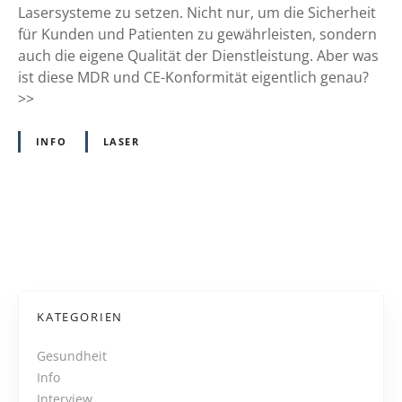
r
Lasersysteme zu setzen. Nicht nur, um die Sicherheit
:
für Kunden und Patienten zu gewährleisten, sondern
W
auch die eigene Qualität der Dienstleistung. Aber was
a
ist diese MDR und CE-Konformität eigentlich genau?
s
>>
d
i
INFO
LASER
e
C
E
-
P
K
o
o
n
f
s
KATEGORIEN
o
t
r
Gesundheit
m
Info
s
i
Interview