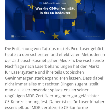
-
z
e
r
t
i
f
i
Die Entfernung von Tattoos mittels Pico-Laser gehört
z
heute zu den sichersten und effektivsten Methoden in
i
der ästhetisch-kosmetischen Medizin. Die wachsende
e
Nachfrage nach Laserbehandlungen hat den Markt
r
für Lasersysteme und ihre teils utopischen
t
Gewinnmargen stark expandieren lassen. Dass dabei
e
nicht immer alles mit rechten Dingen zugeht, stellt
L
man als Laseranwender spätestens an seiner
a
ungültigen MDR-Zertifizierung oder gar gefälschter
s
CE-Kennzeichnung fest. Daher ist es für Laser-Inhaber
e
essenziell, auf MDR-zertifizierte CE-konforme