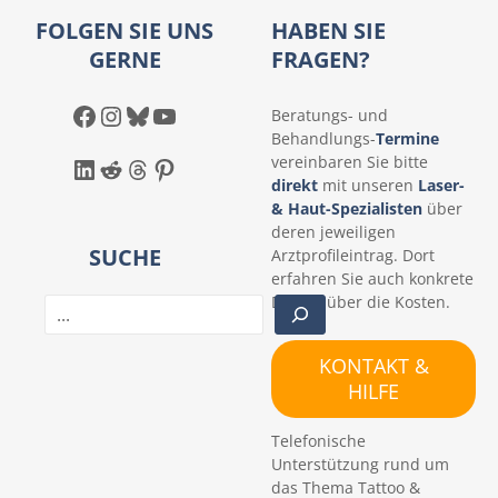
FOLGEN SIE UNS
HABEN SIE
GERNE
FRAGEN?
Facebook
Instagram
Bluesky
YouTube
Beratungs- und
Behandlungs-
Termine
LinkedIn
Reddit
Threads
Pinterest
vereinbaren Sie bitte
direkt
mit unseren
Laser-
& Haut-Spezialisten
über
deren jeweiligen
SUCHE
Arztprofileintrag. Dort
erfahren Sie auch konkrete
Details über die Kosten.
S
u
c
KONTAKT &
h
HILFE
e
n
Telefonische
Unterstützung rund um
das Thema Tattoo &