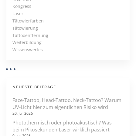
t
N
Kongress
ä
Laser
t
a
Tätowierfarben
i
Tätowierung
v
n
Tattooentfernung
d
i
Weiterbildung
e
Wissenswertes
r
g
E
a
U
b
t
e
NEUESTE BEITRÄGE
d
i
e
Face-Tattoo, Head-Tattoo, Neck-Tattoo? Warum
u
o
UV-Licht hier zum eigentlichen Risiko wird
t
20. Juli 2026
n
e
Photothermisch oder photoakustisch? Was
t
beim Pikosekunden-Laser wirklich passiert
9. Juli 2026