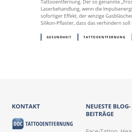
Tattooentfernung. Der so genannte „Fros
Laserbehandlung, wenn die Impulsenergie 
sofortiger Effekt, der winzige Gasbläsch
Silikon-Pflaster, dass das verhindern soll
GESUNDHEIT
TATTOOENTFERNUNG
P
o
s
t
KONTAKT
NEUESTE BLOG-
BEITRÄGE
s
N
Face-Tattoo, Hea