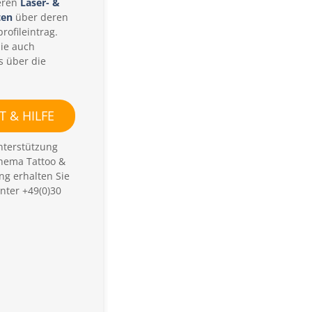
a
eren
Laser- &
n
ten
über deren
z
rofileintrag.
b
Sie auch
e
s über die
i
d
e
r
l
 & HILFE
a
s
nterstützung
e
hema Tattoo &
r
ng erhalten Sie
-
t
nter +49(0)30
a
t
t
o
o
e
n
t
f