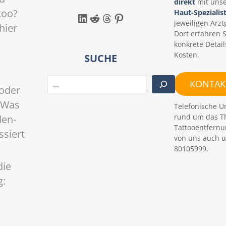
direkt
mit uns
too?
Haut-Spezialis
LinkedIn
Reddit
Threads
Pinterest
jeweiligen Arztp
hier
Dort erfahren 
konkrete Detail
Kosten.
SUCHE
S
KONTAKT
oder
u
c
 Was
Telefonische U
h
rund um das T
den-
e
Tattooentfernu
ssiert
n
von uns auch u
80105999.
die
g: