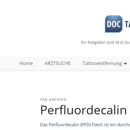
Z
u
m
I
n
h
Ihr Ratgeber und Arzt-S
a
l
t
Home
ARZTSUCHE
Tattooentfernung
s
p
r
i
n
TAG ARCHIVE:
g
Perfluordecalin
e
n
Das Perfluordecalin (PFD) Patch ist ein durchs