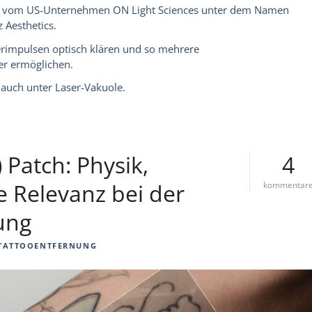
re vom US-Unternehmen ON Light Sciences unter dem Namen
Aesthetics.
serimpulsen optisch klären und so mehrere
er ermöglichen.
h auch unter
Laser-Vakuole
.
 Patch: Physik,
4
e Relevanz bei der
kommentar
ung
TATTOOENTFERNUNG