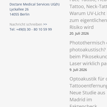
Doctare Medical Services UG(h)
Tattoo, Neck-Tat
a
Lyckallee 26
Warum UV-Licht 
14055 Berlin
v
zum eigentlichen
Nachricht schreiben
>>
i
Risiko wird
Tel: +49(0) 30 - 80 10 59 99
20. Juli 2026
g
Photothermisch 
a
photoakustisch?
t
beim Pikosekun
Laser wirklich pa
i
9. Juli 2026
o
Optoakustik für 
n
Tattooentfernun
Neue Studie aus
Madrid im
Faktencheck