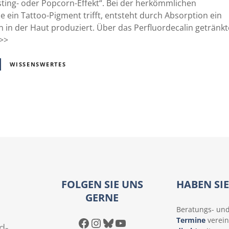
ting- oder Popcorn-Effekt“. Bei der herkömmlichen
ein Tattoo-Pigment trifft, entsteht durch Absorption ein
en in der Haut produziert. Über das Perfluordecalin getränkt
 >>
WISSENSWERTES
FOLGEN SIE UNS
HABEN SI
GERNE
Beratungs- un
Facebook
Instagram
Bluesky
YouTube
Termine
verein
d-