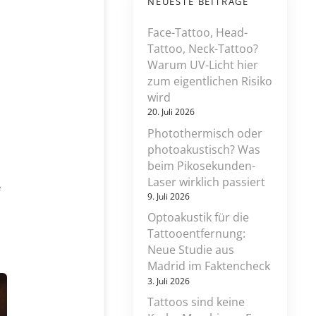
NEUESTE BEITRÄGE
Face-Tattoo, Head-
Tattoo, Neck-Tattoo?
Warum UV-Licht hier
zum eigentlichen Risiko
wird
20. Juli 2026
Photothermisch oder
photoakustisch? Was
beim Pikosekunden-
Laser wirklich passiert
z
e
9. Juli 2026
u
p
Optoakustik für die
e
Tattooentfernung:
r
Neue Studie aus
f
l
Madrid im Faktencheck
u
3. Juli 2026
o
Tattoos sind keine
r
d