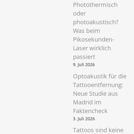
o
Photothermisch
e
oder
n
photoakustisch?
t
Was beim
f
e
Pikosekunden-
r
Laser wirklich
n
passiert
u
9. Juli 2026
n
g
Optoakustik für die
Tattooentfernung:
Neue Studie aus
Madrid im
Faktencheck
3. Juli 2026
Tattoos sind keine