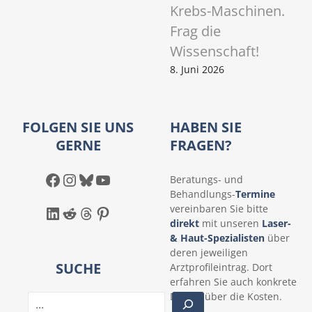
Krebs-Maschinen.
Frag die
Wissenschaft!
8. Juni 2026
FOLGEN SIE UNS
HABEN SIE
GERNE
FRAGEN?
Facebook
Instagram
Bluesky
YouTube
Beratungs- und
Behandlungs-
Termine
LinkedIn
Reddit
Threads
Pinterest
vereinbaren Sie bitte
direkt
mit unseren
Laser-
& Haut-Spezialisten
über
deren jeweiligen
SUCHE
Arztprofileintrag. Dort
erfahren Sie auch konkrete
Details über die Kosten.
S