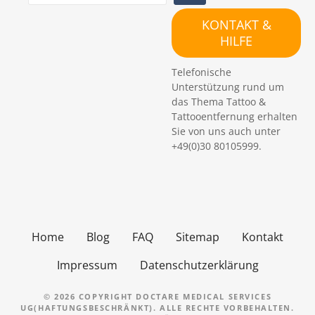
u
c
KONTAKT &
h
HILFE
e
n
Telefonische
Unterstützung rund um
das Thema Tattoo &
Tattooentfernung erhalten
Sie von uns auch unter
+49(0)30 80105999.
Home
Blog
FAQ
Sitemap
Kontakt
Impressum
Datenschutzerklärung
© 2026 COPYRIGHT DOCTARE MEDICAL SERVICES
UG(HAFTUNGSBESCHRÄNKT). ALLE RECHTE VORBEHALTEN.