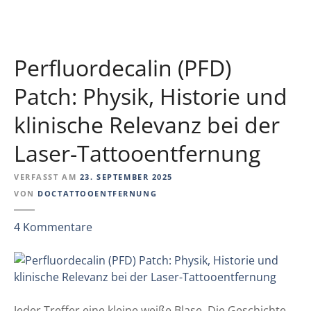
t
o
a
Perfluordecalin (PFD)
k
u
Patch: Physik, Historie und
s
t
klinische Relevanz bei der
i
s
Laser-Tattooentfernung
c
h
VERFASST AM
23. SEPTEMBER 2025
?
VON
DOCTATTOOENTFERNUNG
W
z
4
Kommentare
a
u
s
P
b
e
e
r
i
f
Jeder Treffer eine kleine weiße Blase. Die Geschichte