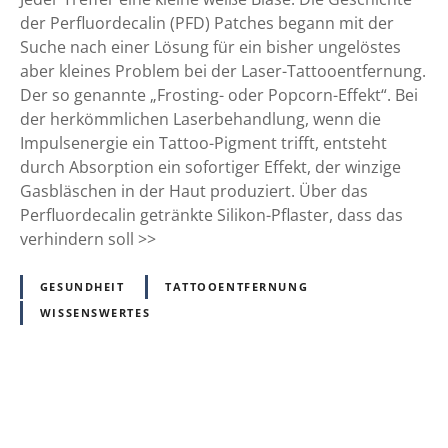
m
l
der Perfluordecalin (PFD) Patches begann mit der
P
u
Suche nach einer Lösung für ein bisher ungelöstes
i
o
aber kleines Problem bei der Laser-Tattooentfernung.
k
r
Der so genannte „Frosting- oder Popcorn-Effekt“. Bei
o
d
der herkömmlichen Laserbehandlung, wenn die
s
e
Impulsenergie ein Tattoo-Pigment trifft, entsteht
e
c
durch Absorption ein sofortiger Effekt, der winzige
k
a
Gasbläschen in der Haut produziert. Über das
u
l
Perfluordecalin getränkte Silikon-Pflaster, dass das
n
i
verhindern soll >>
d
n
e
(
n
GESUNDHEIT
TATTOOENTFERNUNG
P
-
WISSENSWERTES
F
L
D
a
)
s
P
e
P
a
r