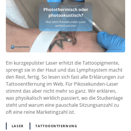
o
t
o
t
h
e
r
m
i
Ein kurzgepulster Laser erhitzt die Tattoopigmente,
s
sprengt sie in der Haut und das Lymphsystem macht
c
den Rest, fertig. So lesen sich fast alle Erklärungen zur
h
Tattooentfernung im Web. Für Pikosekunden-Laser
o
stimmt das aber nicht mehr so ganz. Wir erklären,
d
was physikalisch wirklich passiert, wo die Studienlage
e
steht und warum eine pauschale Sitzungsanzahl zu
r
oft eine reine Marketingzahl ist.
p
h
LASER
TATTOOENTFERNUNG
o