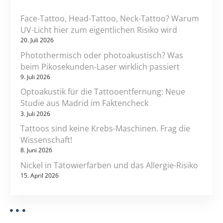
i
u
Face-Tattoo, Head-Tattoo, Neck-Tattoo? Warum
n
o
UV-Licht hier zum eigentlichen Risiko wird
d
20. Juli 2026
k
n
l
Photothermisch oder photoakustisch? Was
beim Pikosekunden-Laser wirklich passiert
i
9. Juli 2026
n
i
Optoakustik für die Tattooentfernung: Neue
s
Studie aus Madrid im Faktencheck
c
3. Juli 2026
h
Tattoos sind keine Krebs-Maschinen. Frag die
e
Wissenschaft!
R
8. Juni 2026
e
Nickel in Tätowierfarben und das Allergie-Risiko
l
15. April 2026
e
v
a
n