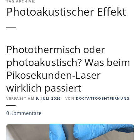
TAG ARCHIVE:
Photoakustischer Effekt
Photothermisch oder
photoakustisch? Was beim
Pikosekunden-Laser
wirklich passiert
VERFASST AM
9. JULI 2026
VON
DOCTATTOOENTFERNUNG
z
0
Kommentare
u
P
h