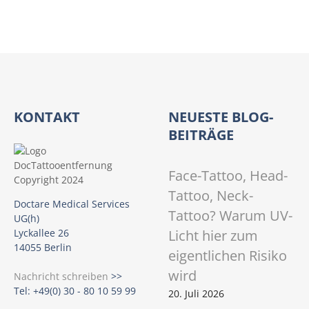
z
b
e
i
d
e
r
KONTAKT
NEUESTE BLOG-
L
BEITRÄGE
a
s
Face-Tattoo, Head-
e
Tattoo, Neck-
r
Doctare Medical Services
-
Tattoo? Warum UV-
UG(h)
T
Licht hier zum
Lyckallee 26
a
14055 Berlin
eigentlichen Risiko
t
wird
Nachricht schreiben
>>
t
Tel: +49(0) 30 - 80 10 59 99
20. Juli 2026
o