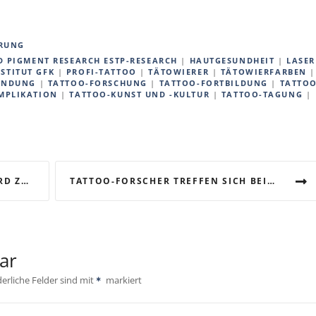
RUNG
D PIGMENT RESEARCH ESTP-RESEARCH
|
HAUTGESUNDHEIT
|
LASER
STITUT GFK
|
PROFI-TATTOO
|
TÄTOWIERER
|
TÄTOWIERFARBEN
|
ÜNDUNG
|
TATTOO-FORSCHUNG
|
TATTOO-FORTBILDUNG
|
TATTOO
MPLIKATION
|
TATTOO-KUNST UND -KULTUR
|
TATTOO-TAGUNG
|
 WURDE
TATTOO-FORSCHER TREFFEN SICH BEIM ECTP2015-KONGRESS IN BELGIEN
ar
derliche Felder sind mit
markiert