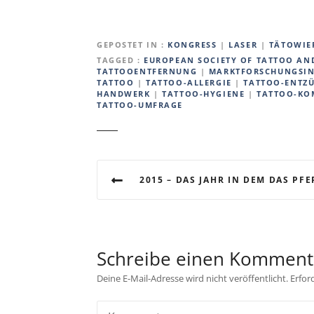
GEPOSTET IN
KONGRESS
|
LASER
|
TÄTOWIE
TAGGED
EUROPEAN SOCIETY OF TATTOO AN
TATTOOENTFERNUNG
|
MARKTFORSCHUNGSIN
TATTOO
|
TATTOO-ALLERGIE
|
TATTOO-ENTZ
HANDWERK
|
TATTOO-HYGIENE
|
TATTOO-KO
TATTOO-UMFRAGE
B
2015 – DAS JAHR IN DEM DAS PFERD ZUR ZIEGE
e
i
t
Schreibe einen Komment
r
Deine E-Mail-Adresse wird nicht veröffentlicht.
Erfor