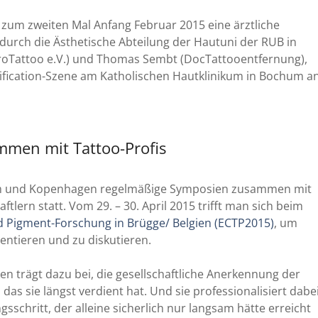
zum zweiten Mal Anfang Februar 2015 eine ärztliche
rt durch die Ästhetische Abteilung der Hautuni der RUB in
oTattoo e.V.) und Thomas Sembt (DocTattooentfernung),
fication-Szene am Katholischen Hautklinikum in Bochum an
men mit Tattoo-Profis
chum und Kopenhagen regelmäßige Symposien zusammen mit
tlern statt. Vom 29. – 30. April 2015 trifft man sich beim
d Pigment-Forschung in Brügge/ Belgien (ECTP2015)
, um
entieren und zu diskutieren.
 trägt dazu bei, die gesellschaftliche Anerkennung der
as sie längst verdient hat. Und sie professionalisiert dabe
ngsschritt, der alleine sicherlich nur langsam hätte erreicht