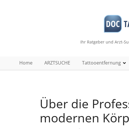
Z
u
m
I
n
h
Ihr Ratgeber und Arzt-S
a
l
t
Home
ARZTSUCHE
Tattooentfernung
s
p
r
i
n
Über die Profes
g
e
modernen Körp
n