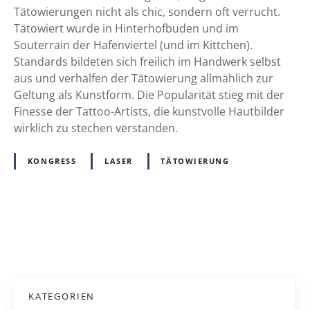
d
Tätowierungen nicht als chic, sondern oft verrucht.
i
Tätowiert wurde in Hinterhofbuden und im
e
Souterrain der Hafenviertel (und im Kittchen).
P
Standards bildeten sich freilich im Handwerk selbst
r
aus und verhalfen der Tätowierung allmählich zur
o
Geltung als Kunstform. Die Popularität stieg mit der
f
Finesse der Tattoo-Artists, die kunstvolle Hautbilder
e
wirklich zu stechen verstanden.
s
s
KONGRESS
LASER
TÄTOWIERUNG
i
o
n
a
P
l
i
o
s
s
i
KATEGORIEN