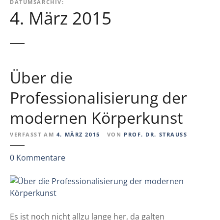
DATUMSARCHIV:
4. März 2015
Über die
Professionalisierung der
modernen Körperkunst
VERFASST AM
4. MÄRZ 2015
VON
PROF. DR. STRAUSS
z
0
Kommentare
u
Ü
b
e
r
Es ist noch nicht allzu lange her, da galten