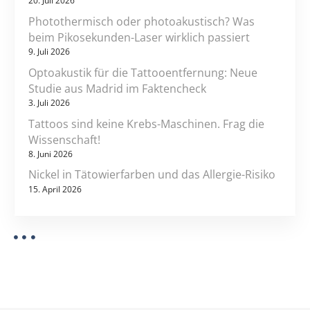
20. Juli 2026
p
n
Photothermisch oder photoakustisch? Was
e
beim Pikosekunden-Laser wirklich passiert
r
9. Juli 2026
k
u
Optoakustik für die Tattooentfernung: Neue
Studie aus Madrid im Faktencheck
n
3. Juli 2026
s
t
Tattoos sind keine Krebs-Maschinen. Frag die
Wissenschaft!
8. Juni 2026
Nickel in Tätowierfarben und das Allergie-Risiko
15. April 2026