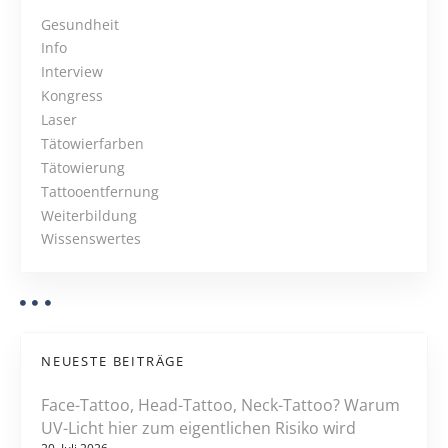
e
t
r
Gesundheit
u
Info
s
n
Interview
N
g
Kongress
d
Laser
a
e
Tätowierfarben
r
Tätowierung
v
m
Tattooentfernung
o
i
Weiterbildung
d
Wissenswertes
g
e
r
a
n
e
t
n
NEUESTE BEITRÄGE
i
K
Face-Tattoo, Head-Tattoo, Neck-Tattoo? Warum
ö
o
UV-Licht hier zum eigentlichen Risiko wird
r