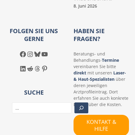
8. Juni 2026
FOLGEN SIE UNS
HABEN SIE
GERNE
FRAGEN?
Facebook
Instagram
Bluesky
YouTube
Beratungs- und
Behandlungs-
Termine
LinkedIn
Reddit
Threads
Pinterest
vereinbaren Sie bitte
direkt
mit unseren
Laser-
& Haut-Spezialisten
über
deren jeweiligen
SUCHE
Arztprofileintrag. Dort
erfahren Sie auch konkrete
Details über die Kosten.
S
u
c
KONTAKT &
h
HILFE
e