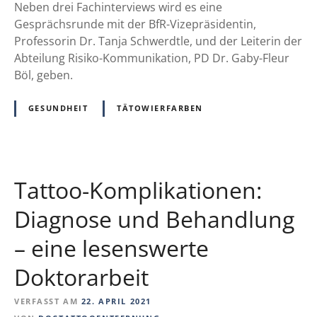
i
Neben drei Fachinterviews wird es eine
n
t
Gesprächsrunde mit der BfR-Vizepräsidentin,
d
s
Professorin Dr. Tanja Schwerdtle, und der Leiterin der
h
r
Abteilung Risiko-Kommunikation, PD Dr. Gaby-Fleur
e
i
Böl, geben.
i
s
t
i
u
GESUNDHEIT
TÄTOWIERFARBEN
k
n
e
d
n
Z
i
u
Tattoo-Komplikationen:
m
k
F
Diagnose und Behandlung
u
a
n
– eine lesenswerte
k
f
t
t
Doktorarbeit
e
d
n
e
VERFASST AM
22. APRIL 2021
c
r