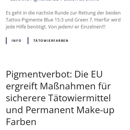
n
a
r
s
v
Es geht in die nächste Runde zur Rettung der beiden
s
w
e
Tattoo-Pigmente Blue 15:3 und Green 7. Hierfür wird
H
e
t
jede Hilfe benötigt. Von jedem/-er Einzelnen!!!
e
r
h
r
t
e
z
INFO
TÄTOWIERFARBEN
e
P
D
i
o
g
k
m
t
Pigmentverbot: Die EU
e
o
n
ergreift Maßnahmen für
r
t
a
sicherere Tätowiermittel
s
r
:
b
und Permanent Make-up
E
e
U
i
Farben
-
t