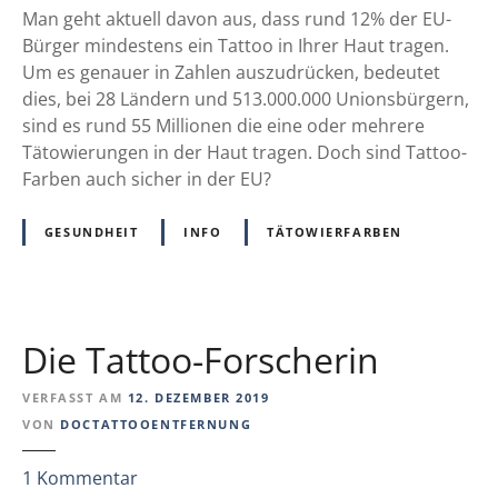
o
n
Man geht aktuell davon aus, dass rund 12% der EU-
n
w
d
Bürger mindestens ein Tattoo in Ihrer Haut tragen.
t
i
T
Um es genauer in Zahlen auszudrücken, bedeutet
r
e
a
dies, bei 28 Ländern und 513.000.000 Unionsbürgern,
u
r
t
sind es rund 55 Millionen die eine oder mehrere
m
m
t
Tätowierungen in der Haut tragen. Doch sind Tattoo-
a
i
o
Farben auch sicher in der EU?
m
t
o
K
t
-
u
GESUNDHEIT
INFO
TÄTOWIERFARBEN
e
F
D
l
a
a
u
r
m
n
b
m
Die Tattoo-Forscherin
d
e
P
n
VERFASST AM
12. DEZEMBER 2019
e
s
VON
DOCTATTOOENTFERNUNG
r
i
m
c
z
1
Kommentar
a