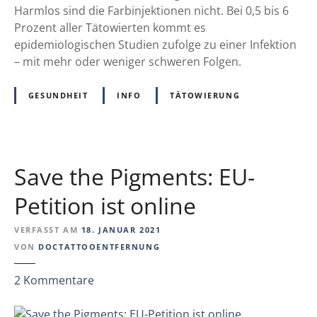
e
Harmlos sind die Farbinjektionen nicht. Bei 0,5 bis 6
e
r
Prozent aller Tätowierten kommt es
h
g
epidemiologischen Studien zufolge zu einer Infektion
a
e
– mit mehr oder weniger schweren Folgen.
n
n
d
R
l
GESUNDHEIT
INFO
TÄTOWIERUNG
i
u
s
n
i
g
k
–
Save the Pigments: EU-
e
e
n
Petition ist online
i
–
n
a
VERFASST AM
18. JANUAR 2021
e
u
VON
DOCTATTOOENTFERNUNG
l
c
e
z
2
Kommentare
h
s
u
f
e
S
ü