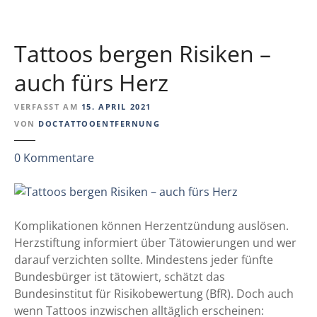
t
i
o
Tattoos bergen Risiken –
n
e
auch fürs Herz
n
:
VERFASST AM
15. APRIL 2021
D
VON
DOCTATTOOENTFERNUNG
i
z
0
Kommentare
a
u
g
T
n
a
o
t
Komplikationen können Herzentzündung auslösen.
s
t
Herzstiftung informiert über Tätowierungen und wer
e
o
darauf verzichten sollte. Mindestens jeder fünfte
u
o
Bundesbürger ist tätowiert, schätzt das
n
s
Bundesinstitut für Risikobewertung (BfR). Doch auch
d
b
wenn Tattoos inzwischen alltäglich erscheinen:
B