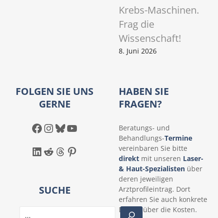
Krebs-Maschinen.
Frag die
Wissenschaft!
8. Juni 2026
FOLGEN SIE UNS
HABEN SIE
GERNE
FRAGEN?
Facebook
Instagram
Bluesky
YouTube
Beratungs- und
Behandlungs-
Termine
LinkedIn
Reddit
Threads
Pinterest
vereinbaren Sie bitte
direkt
mit unseren
Laser-
& Haut-Spezialisten
über
deren jeweiligen
SUCHE
Arztprofileintrag. Dort
erfahren Sie auch konkrete
Details über die Kosten.
S