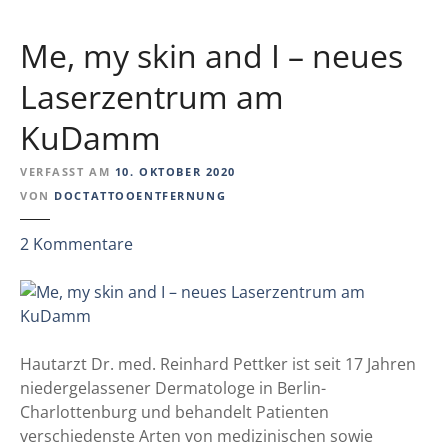
D
i
Me, my skin and I – neues
e
E
Laserzentrum am
U
KuDamm
e
r
VERFASST AM
10. OKTOBER 2020
g
VON
DOCTATTOOENTFERNUNG
r
e
z
2
Kommentare
i
u
f
M
t
e
M
,
a
m
Hautarzt Dr. med. Reinhard Pettker ist seit 17 Jahren
ß
y
niedergelassener Dermatologe in Berlin-
n
s
Charlottenburg und behandelt Patienten
a
k
verschiedenste Arten von medizinischen sowie
h