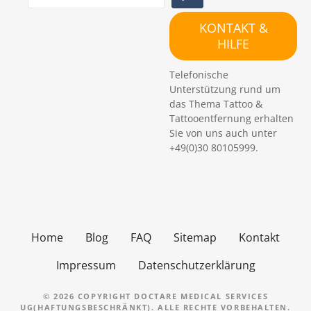
u
c
KONTAKT &
h
HILFE
e
n
Telefonische
Unterstützung rund um
das Thema Tattoo &
Tattooentfernung erhalten
Sie von uns auch unter
+49(0)30 80105999.
Home
Blog
FAQ
Sitemap
Kontakt
Impressum
Datenschutzerklärung
© 2026 COPYRIGHT DOCTARE MEDICAL SERVICES
UG(HAFTUNGSBESCHRÄNKT). ALLE RECHTE VORBEHALTEN.