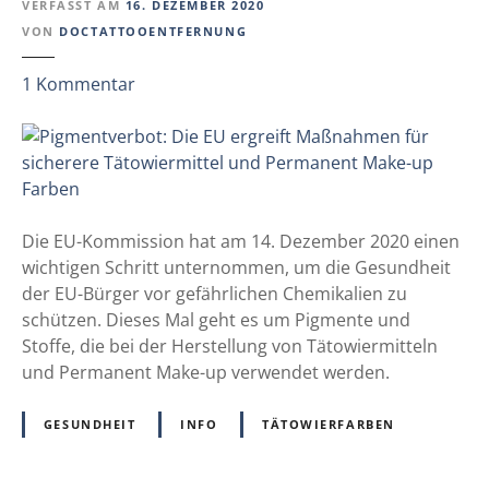
P
VERFASST AM
16. DEZEMBER 2020
e
VON
DOCTATTOOENTFERNUNG
t
i
z
1
Kommentar
t
u
i
P
o
i
n
g
i
m
s
e
Die EU-Kommission hat am 14. Dezember 2020 einen
t
n
wichtigen Schritt unternommen, um die Gesundheit
o
t
der EU-Bürger vor gefährlichen Chemikalien zu
n
v
schützen. Dieses Mal geht es um Pigmente und
l
e
Stoffe, die bei der Herstellung von Tätowiermitteln
i
r
und Permanent Make-up verwendet werden.
n
b
e
o
GESUNDHEIT
INFO
TÄTOWIERFARBEN
t
: