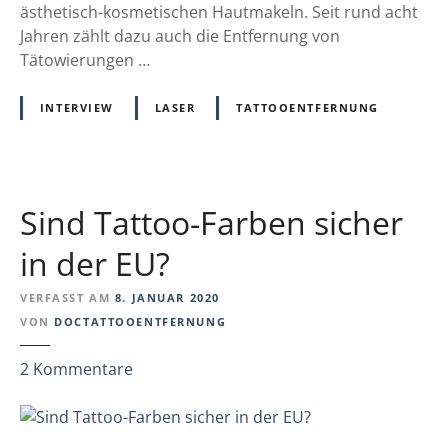
i
ästhetisch-kosmetischen Hautmakeln. Seit rund acht
m
n
Jahren zählt dazu auch die Entfernung von
e
a
Tätowierungen …
n
n
f
d
INTERVIEW
LASER
TATTOOENTFERNUNG
ü
I
r
–
s
n
i
e
Sind Tattoo-Farben sicher
c
u
h
e
in der EU?
e
s
r
L
VERFASST AM
8. JANUAR 2020
e
a
VON
DOCTATTOOENTFERNUNG
r
s
e
z
2
Kommentare
e
T
u
r
ä
S
z
t
i
e