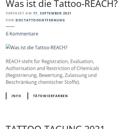
Was ist die Tattoo-REACH?
VERFASST AM
17. SEPTEMBER 2021
VON
DOCTATTOOENTFERNUNG
z
6
Kommentare
u
W
a
s
REACH steht für Registration, Evaluation,
i
Authorisation and Restriction of CHemicals
s
(Registrierung, Bewertung, Zulassung und
t
Beschränkung chemischer Stoffe).
d
i
INFO
TÄTOWIERFARBEN
e
T
a
t
TATTOO-TAGUNG 2021 –