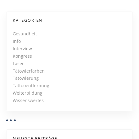
s
i
N
n
KATEGORIEN
a
Gesundheit
v
Info
i
Interview
Kongress
g
Laser
Tätowierfarben
a
Tätowierung
Tattooentfernung
t
Weiterbildung
i
Wissenswertes
o
n
NEUESTE BEITRÄGE