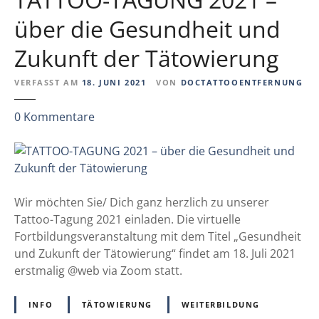
t
o
über die Gesundheit und
o
Zukunft der Tätowierung
-
R
VERFASST AM
18. JUNI 2021
VON
DOCTATTOOENTFERNUNG
E
A
z
0
Kommentare
C
u
H
T
?
A
T
T
Wir möchten Sie/ Dich ganz herzlich zu unserer
O
Tattoo-Tagung 2021 einladen. Die virtuelle
O
Fortbildungsveranstaltung mit dem Titel „Gesundheit
-
und Zukunft der Tätowierung“ findet am 18. Juli 2021
T
erstmalig @web via Zoom statt.
A
G
INFO
TÄTOWIERUNG
WEITERBILDUNG