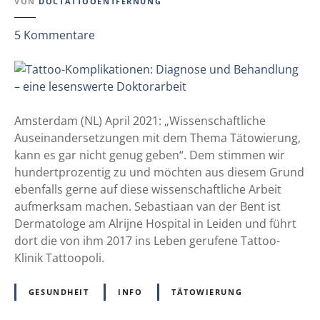
VON
DOCTATTOOENTFERNUNG
h
T
e
ä
z
5
Kommentare
c
t
u
k
o
T
w
a
i
t
e
t
Amsterdam (NL) April 2021: „Wissenschaftliche
r
o
Auseinandersetzungen mit dem Thema Tätowierung,
u
o
kann es gar nicht genug geben“. Dem stimmen wir
n
-
hundertprozentig zu und möchten aus diesem Grund
g
K
ebenfalls gerne auf diese wissenschaftliche Arbeit
o
aufmerksam machen. Sebastiaan van der Bent ist
m
Dermatologe am Alrijne Hospital in Leiden und führt
p
dort die von ihm 2017 ins Leben gerufene Tattoo-
l
Klinik Tattoopoli.
i
k
GESUNDHEIT
INFO
TÄTOWIERUNG
a