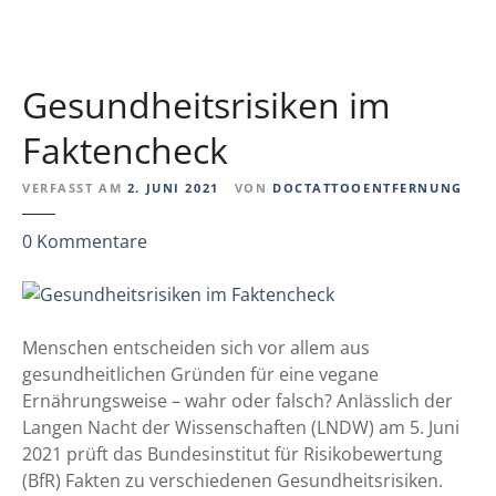
U
N
G
2
Gesundheitsrisiken im
0
2
Faktencheck
1
–
VERFASST AM
2. JUNI 2021
VON
DOCTATTOOENTFERNUNG
ü
z
0
Kommentare
b
u
e
G
r
e
d
s
Menschen entscheiden sich vor allem aus
i
u
gesundheitlichen Gründen für eine vegane
e
n
Ernährungsweise – wahr oder falsch? Anlässlich der
G
d
Langen Nacht der Wissenschaften (LNDW) am 5. Juni
e
h
2021 prüft das Bundesinstitut für Risikobewertung
s
e
(BfR) Fakten zu verschiedenen Gesundheitsrisiken.
u