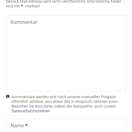
i
Deine E-Mail-Adresse wird nicht veröffentlicht.
Erforderliche Felder
sind mit
markiert
o
Kommentar
n
Kommentare werden erst nach unserer manuellen Freigabe
öffentlich sichtbar, was etwas Zeit in Anspruch nehmen kann.
Beachten Sie dazu bitte, neben der Netiquette, auch unsere
Datenschutzrichtlinen
Name