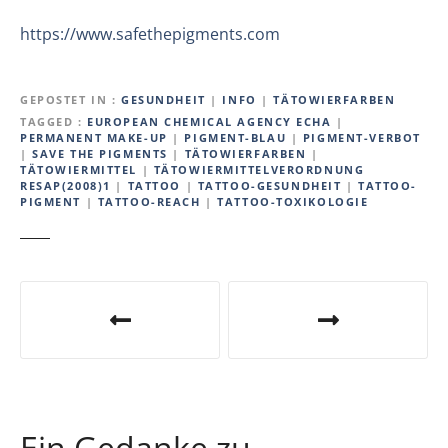
https://www.safethepigments.com
GEPOSTET IN
GESUNDHEIT
|
INFO
|
TÄTOWIERFARBEN
TAGGED
EUROPEAN CHEMICAL AGENCY ECHA
|
PERMANENT MAKE-UP
|
PIGMENT-BLAU
|
PIGMENT-VERBOT
|
SAVE THE PIGMENTS
|
TÄTOWIERFARBEN
|
TÄTOWIERMITTEL
|
TÄTOWIERMITTELVERORDNUNG
RESAP(2008)1
|
TATTOO
|
TATTOO-GESUNDHEIT
|
TATTOO-
PIGMENT
|
TATTOO-REACH
|
TATTOO-TOXIKOLOGIE
B
e
i
t
Ein Gedanke zu