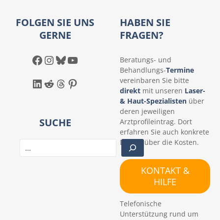
FOLGEN SIE UNS
HABEN SIE
GERNE
FRAGEN?
Facebook
Instagram
Bluesky
YouTube
Beratungs- und
Behandlungs-
Termine
LinkedIn
Reddit
Threads
Pinterest
vereinbaren Sie bitte
direkt
mit unseren
Laser-
& Haut-Spezialisten
über
deren jeweiligen
SUCHE
Arztprofileintrag. Dort
erfahren Sie auch konkrete
Details über die Kosten.
S
u
c
KONTAKT &
h
HILFE
e
n
Telefonische
Unterstützung rund um