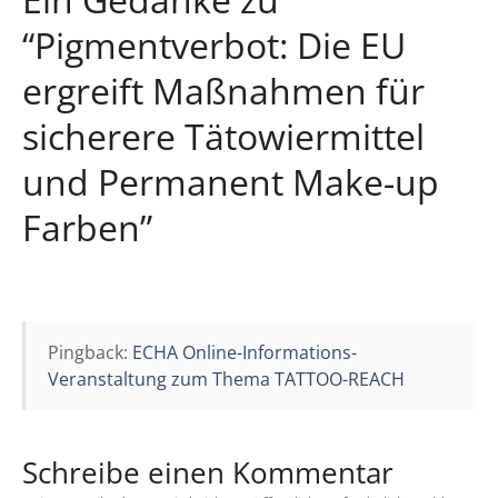
r
“
Pigmentverbot: Die EU
a
ergreift Maßnahmen für
g
sicherere Tätowiermittel
s
und Permanent Make-up
n
Farben
”
a
v
i
Pingback:
ECHA Online-Informations-
g
Veranstaltung zum Thema TATTOO-REACH
a
t
Schreibe einen Kommentar