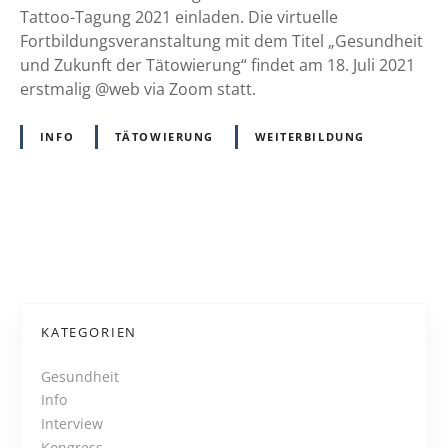
O
Tattoo-Tagung 2021 einladen. Die virtuelle
O
Fortbildungsveranstaltung mit dem Titel „Gesundheit
-
und Zukunft der Tätowierung“ findet am 18. Juli 2021
T
erstmalig @web via Zoom statt.
A
G
INFO
TÄTOWIERUNG
WEITERBILDUNG
U
N
G
2
P
0
2
o
1
s
–
KATEGORIEN
ü
t
b
Gesundheit
e
Info
s
r
Interview
Kongress