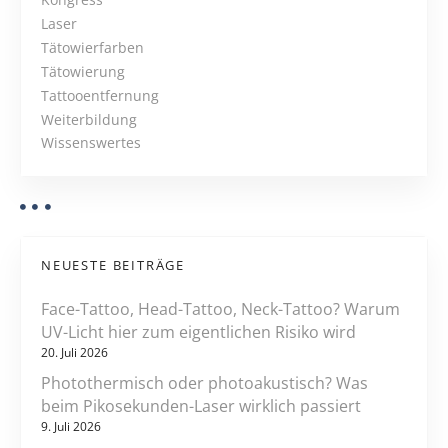
N
d
i
Laser
a
e
Tätowierfarben
G
Tätowierung
v
e
Tattooentfernung
s
i
Weiterbildung
u
Wissenswertes
g
n
d
a
h
e
t
i
NEUESTE BEITRÄGE
i
t
Face-Tattoo, Head-Tattoo, Neck-Tattoo? Warum
u
o
UV-Licht hier zum eigentlichen Risiko wird
n
20. Juli 2026
d
n
Photothermisch oder photoakustisch? Was
Z
beim Pikosekunden-Laser wirklich passiert
u
9. Juli 2026
k