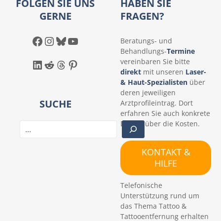
FOLGEN SIE UNS
HABEN SIE
GERNE
FRAGEN?
Facebook
Instagram
Bluesky
YouTube
Beratungs- und
Behandlungs-
Termine
LinkedIn
Reddit
Threads
Pinterest
vereinbaren Sie bitte
direkt
mit unseren
Laser-
& Haut-Spezialisten
über
deren jeweiligen
SUCHE
Arztprofileintrag. Dort
erfahren Sie auch konkrete
Details über die Kosten.
S
u
c
KONTAKT &
h
HILFE
e
n
Telefonische
Unterstützung rund um
das Thema Tattoo &
Tattooentfernung erhalten