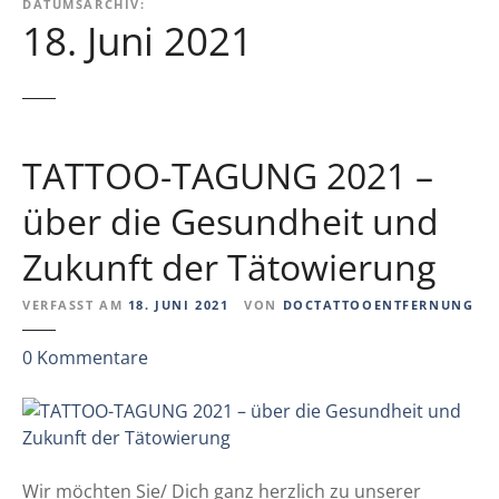
DATUMSARCHIV:
18. Juni 2021
TATTOO-TAGUNG 2021 –
über die Gesundheit und
Zukunft der Tätowierung
VERFASST AM
18. JUNI 2021
VON
DOCTATTOOENTFERNUNG
z
0
Kommentare
u
T
A
T
T
Wir möchten Sie/ Dich ganz herzlich zu unserer