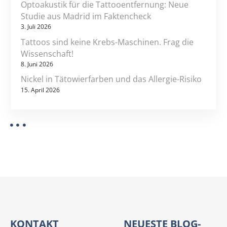
u
Optoakustik für die Tattooentfernung: Neue
Studie aus Madrid im Faktencheck
n
3. Juli 2026
f
t
Tattoos sind keine Krebs-Maschinen. Frag die
d
Wissenschaft!
e
8. Juni 2026
r
Nickel in Tätowierfarben und das Allergie-Risiko
T
15. April 2026
ä
t
o
w
i
e
r
u
n
g
KONTAKT
NEUESTE BLOG-