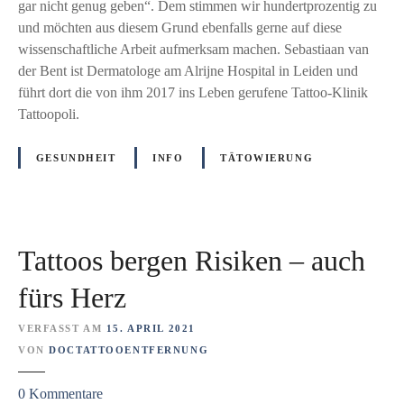
o
gar nicht genug geben“. Dem stimmen wir hundertprozentig zu
u
-
und möchten aus diesem Grund ebenfalls gerne auf diese
n
K
wissenschaftliche Arbeit aufmerksam machen. Sebastiaan van
d
o
der Bent ist Dermatologe am Alrijne Hospital in Leiden und
h
m
führt dort die von ihm 2017 ins Leben gerufene Tattoo-Klinik
e
p
Tattoopoli.
i
l
t
i
GESUNDHEIT
INFO
TÄTOWIERUNG
u
k
n
a
d
t
Z
i
u
Tattoos bergen Risiken – auch
o
k
n
fürs Herz
u
e
n
n
VERFASST AM
15. APRIL 2021
f
:
VON
DOCTATTOOENTFERNUNG
t
D
d
z
0
Kommentare
i
e