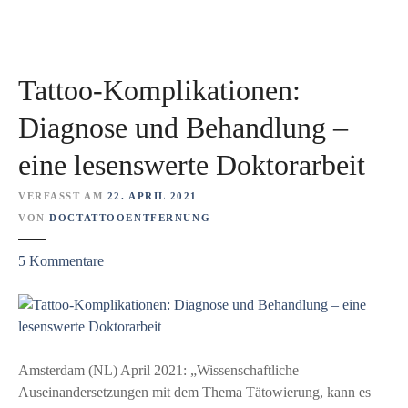
G
U
N
G
Tattoo-Komplikationen:
2
0
Diagnose und Behandlung –
2
eine lesenswerte Doktorarbeit
1
–
VERFASST AM
22. APRIL 2021
ü
VON
DOCTATTOOENTFERNUNG
b
e
z
5
Kommentare
r
u
d
T
i
a
e
t
G
t
Amsterdam (NL) April 2021: „Wissenschaftliche
e
o
Auseinandersetzungen mit dem Thema Tätowierung, kann es
s