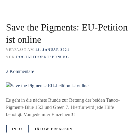
n
o
e
l
h
d
e
Save the Pigments: EU-Petition
n
i
a
ist online
l
n
e
o
VERFASST AM
18. JANUAR 2021
W
p
VON
DOCTATTOOENTFERNUNG
e
a
l
z
2
Kommentare
r
t
u
t
S
i
a
k
v
Es geht in die nächste Runde zur Rettung der beiden Tattoo-
e
e
Pigmente Blue 15:3 und Green 7. Hierfür wird jede Hilfe
l
t
benötigt. Von jedem/-er Einzelnen!!!
n
h
r
e
e
INFO
TÄTOWIERFARBEN