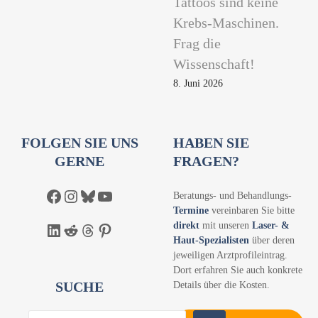
Tattoos sind keine
Krebs-Maschinen.
Frag die
Wissenschaft!
8. Juni 2026
FOLGEN SIE UNS
HABEN SIE
GERNE
FRAGEN?
Facebook
Instagram
Bluesky
YouTube
Beratungs- und Behandlungs-
Termine
vereinbaren Sie bitte
direkt
mit unseren
Laser- &
LinkedIn
Reddit
Threads
Pinterest
Haut-Spezialisten
über deren
jeweiligen Arztprofileintrag.
Dort erfahren Sie auch konkrete
SUCHE
Details über die Kosten.
S