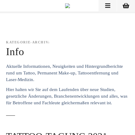
Z
u
m
I
n
h
KATEGORIE-ARCHIV:
a
Info
l
t
Aktuelle Informationen, Neuigkeiten und Hintergrundberichte
s
rund um Tattoo, Permanent Make-up, Tattooentfernung und
p
Laser-Medizin.
r
Hier halten wir Sie auf dem Laufenden über neue Studien,
i
gesetzliche Änderungen, Branchenentwicklungen und alles, was
n
für Betroffene und Fachleute gleichermaßen relevant ist.
g
e
n