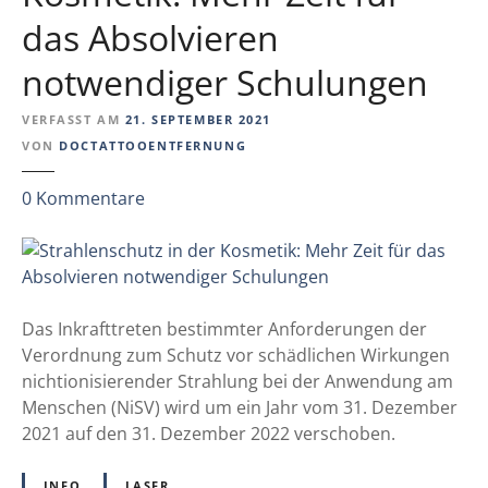
K
t
das Absolvieren
o
e
n
notwendiger Schulungen
n
f
e
VERFASST AM
21. SEPTEMBER 2021
r
VON
DOCTATTOOENTFERNUNG
e
n
z
0
Kommentare
z
u
z
S
u
t
r
r
S
a
Das Inkrafttreten bestimmter Anforderungen der
i
h
Verordnung zum Schutz vor schädlichen Wirkungen
c
l
nichtionisierender Strahlung bei der Anwendung am
h
e
Menschen (NiSV) wird um ein Jahr vom 31. Dezember
e
n
2021 auf den 31. Dezember 2022 verschoben.
r
s
h
c
INFO
LASER