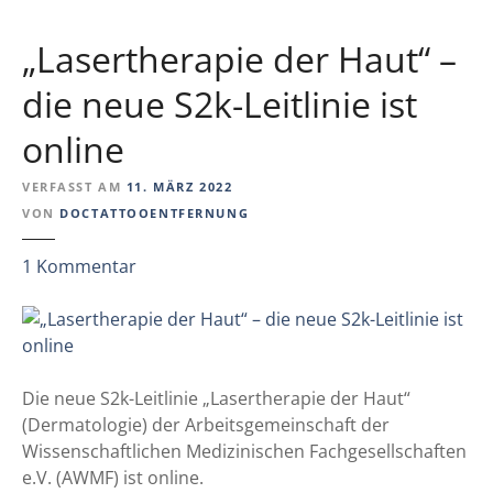
f
r
g
e
T
m
„Lasertherapie der Haut“ –
n
a
e
t
t
die neue S2k-Leitlinie ist
n
l
t
t
i
online
o
e
c
o
n
h
VERFASST AM
11. MÄRZ 2022
-
g
t
VON
DOCTATTOOENTFERNUNG
B
e
r
f
z
1
Kommentar
a
ä
u
n
h
„
c
r
L
h
d
a
e
e
s
Die neue S2k-Leitlinie „Lasertherapie der Haut“
u
t
e
(Dermatologie) der Arbeitsgemeinschaft der
n
E
r
Wissenschaftlichen Medizinischen Fachgesellschaften
d
U
t
e.V. (AWMF) ist online.
i
-