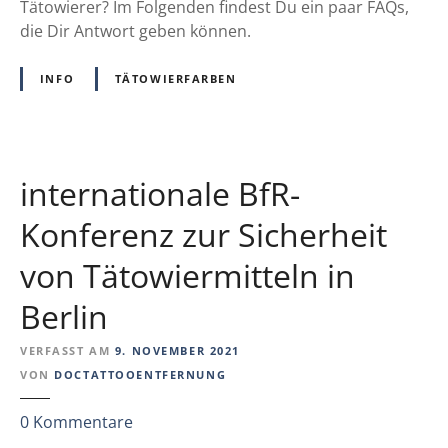
i
o
Tätowierer? Im Folgenden findest Du ein paar FAQs,
t
n
o
die Dir Antwort geben können.
a
e
-
l
F
R
INFO
TÄTOWIERFARBEN
t
o
E
u
l
A
n
g
C
g
e
H
internationale BfR-
z
n
V
u
|
e
Konferenz zur Sicherheit
m
D
r
T
o
von Tätowiermitteln in
o
h
k
r
e
Berlin
u
d
m
n
a
VERFASST AM
9. NOVEMBER 2021
u
T
VON
DOCTATTOOENTFERNUNG
n
A
g
z
0
Kommentare
T
2
u
T