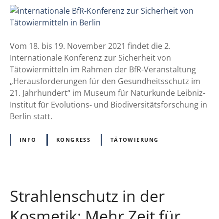
0
i
O
2
n
O
2
t
-
–
e
Vom 18. bis 19. November 2021 findet die 2.
R
F
r
Internationale Konferenz zur Sicherheit von
E
r
n
Tätowiermitteln im Rahmen der BfR-Veranstaltung
A
a
a
„Herausforderungen für den Gesundheitsschutz im
C
g
t
21. Jahrhundert“ im Museum für Naturkunde Leibniz-
H
e
i
Institut für Evolutions- und Biodiversitätsforschung in
n
o
Berlin statt.
u
n
n
a
INFO
KONGRESS
TÄTOWIERUNG
d
l
A
e
n
B
t
f
Strahlenschutz in der
w
R
o
-
Kosmetik: Mehr Zeit für
r