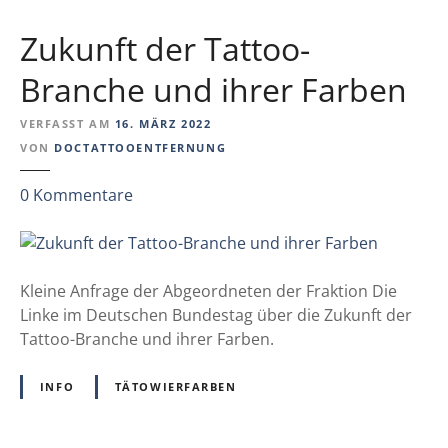
b
n
o
Zukunft der Tattoo-
d
t
e
v
Branche und ihrer Farben
r
o
i
n
VERFASST AM
16. MÄRZ 2022
c
T
VON
DOCTATTOOENTFERNUNG
h
a
t
z
0
Kommentare
t
l
u
t
i
Z
o
n
u
o
i
k
Kleine Anfrage der Abgeordneten der Fraktion Die
-
e
u
Linke im Deutschen Bundestag über die Zukunft der
F
v
n
Tattoo-Branche und ihrer Farben.
a
e
f
r
r
t
b
INFO
TÄTOWIERFARBEN
ö
d
p
f
e
i