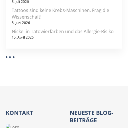
3. Juli 2026
h
Tattoos sind keine Krebs-Maschinen. Frag die
u
Wissenschaft!
l
8. Juni 2026
u
Nickel in Tätowierfarben und das Allergie-Risiko
n
15. April 2026
g
e
n
KONTAKT
NEUESTE BLOG-
BEITRÄGE