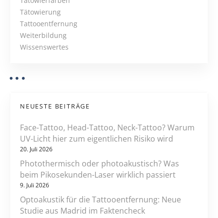
Tätowierfarben
g
v
Tätowierung
i
Tattooentfernung
a
e
Weiterbildung
r
t
Wissenswertes
e
n
i
n
o
o
t
n
NEUESTE BEITRÄGE
w
e
Face-Tattoo, Head-Tattoo, Neck-Tattoo? Warum
n
UV-Licht hier zum eigentlichen Risiko wird
d
20. Juli 2026
i
Photothermisch oder photoakustisch? Was
g
beim Pikosekunden-Laser wirklich passiert
e
9. Juli 2026
r
Optoakustik für die Tattooentfernung: Neue
S
Studie aus Madrid im Faktencheck
c