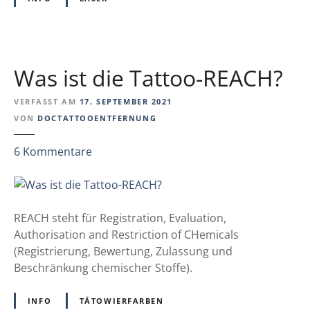
e
h
i
u
t
t
v
z
Was ist die Tattoo-REACH?
o
i
n
n
VERFASST AM
17. SEPTEMBER 2021
T
d
VON
DOCTATTOOENTFERNUNG
ä
e
t
r
z
6
Kommentare
o
K
u
w
o
W
i
s
a
e
m
s
REACH steht für Registration, Evaluation,
r
e
i
Authorisation and Restriction of CHemicals
m
t
s
(Registrierung, Bewertung, Zulassung und
i
i
t
Beschränkung chemischer Stoffe).
t
k
d
t
:
i
INFO
TÄTOWIERFARBEN
e