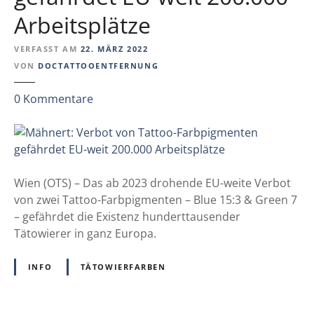
a
Arbeitsplätze
s
s
VERFASST AM
22. MÄRZ 2022
u
VON
DOCTATTOOENTFERNUNG
n
g
z
0
Kommentare
d
u
e
M
r
ä
N
h
i
n
Wien (OTS) – Das ab 2023 drohende EU-weite Verbot
S
e
von zwei Tattoo-Farbpigmenten – Blue 15:3 & Green 7
V
r
– gefährdet die Existenz hunderttausender
F
t
Tätowierer in ganz Europa.
a
:
c
V
INFO
TÄTOWIERFARBEN
h
e
k
r
u