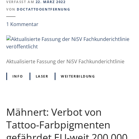
VERFASST AM
22. MÄRZ 2022
VON
DOCTATTOOENTFERNUNG
z
1
Kommentar
u
A
k
t
u
Aktualisierte Fassung der NiSV Fachkunderichtlinie
a
l
INFO
LASER
WEITERBILDUNG
i
s
i
e
Mähnert: Verbot von
r
t
Tattoo-Farbpigmenten
e
gefährdet EU-weit 200.000
F