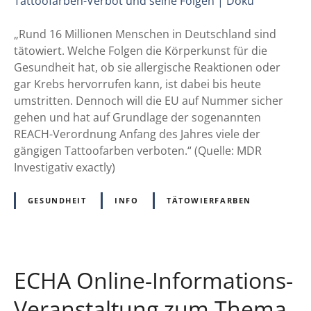
e
p
n
f
l
e
a
„Rund 16 Millionen Menschen in Deutschland sind
ä
u
h
tätowiert. Welche Folgen die Körperkunst für die
t
e
r
Gesundheit hat, ob sie allergische Reaktionen oder
z
S
u
gar Krebs hervorrufen kann, ist dabei bis heute
e
2
n
umstritten. Dennoch will die EU auf Nummer sicher
k
t
gehen und hat auf Grundlage der sogenannten
-
e
REACH-Verordnung Anfang des Jahres viele der
L
r
gängigen Tattoofarben verboten.“ (Quelle: MDR
e
d
Investigativ exactly)
i
e
t
r
GESUNDHEIT
INFO
TÄTOWIERFARBEN
l
H
i
a
n
u
i
t
ECHA Online-Informations-
e
?
i
D
Veranstaltung zum Thema