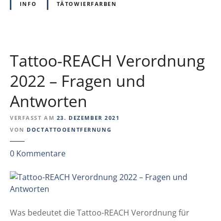
I
INFO
TÄTOWIERFARBEN
f
n
a
f
r
o
b
r
Tattoo-REACH Verordnung
e
m
n
a
2022 – Fragen und
-
t
V
Antworten
i
e
o
r
VERFASST AM
23. DEZEMBER 2021
n
b
VON
DOCTATTOOENTFERNUNG
s
o
-
t
z
0
Kommentare
V
u
u
e
n
T
r
d
a
a
s
t
n
e
t
Was bedeutet die Tattoo-REACH Verordnung für
s