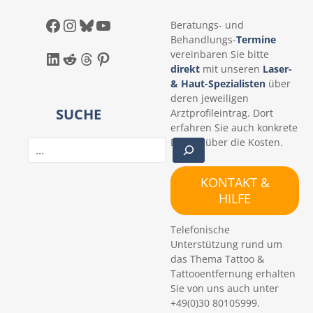
Facebook
Instagram
Bluesky
YouTube
Beratungs- und
Behandlungs-
Termine
LinkedIn
Reddit
Threads
Pinterest
vereinbaren Sie bitte
direkt
mit unseren
Laser-
& Haut-Spezialisten
über
deren jeweiligen
SUCHE
Arztprofileintrag. Dort
erfahren Sie auch konkrete
Details über die Kosten.
S
u
c
KONTAKT &
h
HILFE
e
n
Telefonische
Unterstützung rund um
das Thema Tattoo &
Tattooentfernung erhalten
Sie von uns auch unter
+49(0)30 80105999.