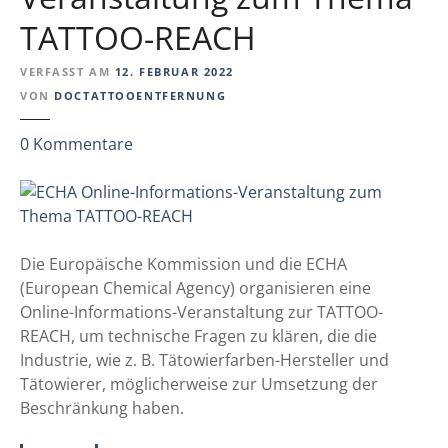
s
a
t
TATTOO-REACH
s
o
u
n
VERFASST AM
12. FEBRUAR 2022
m
l
VON
DOCTATTOOENTFERNUNG
s
i
t
z
0
Kommentare
n
r
u
e
i
E
t
C
t
H
e
A
Die Europäische Kommission und die ECHA
n
O
(European Chemical Agency) organisieren eine
e
n
Online-Informations-Veranstaltung zur TATTOO-
T
l
REACH, um technische Fragen zu klären, die die
a
i
Industrie, wie z. B. Tätowierfarben-Hersteller und
t
n
Tätowierer, möglicherweise zur Umsetzung der
t
e
Beschränkung haben.
o
-
o