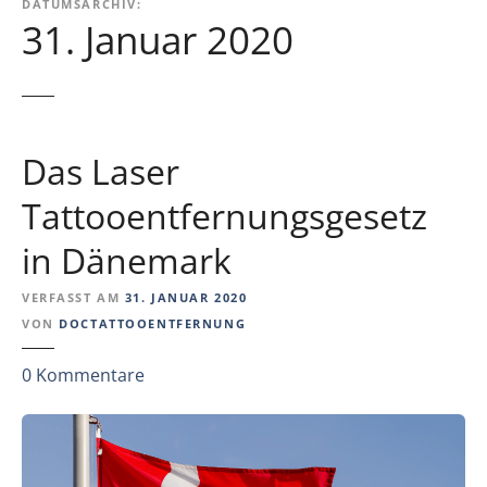
DATUMSARCHIV:
31. Januar 2020
Das Laser
Tattooentfernungsgesetz
in Dänemark
VERFASST AM
31. JANUAR 2020
VON
DOCTATTOOENTFERNUNG
z
0
Kommentare
u
D
a
s