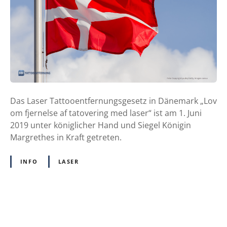
L
a
s
e
r
T
a
t
Das Laser Tattooentfernungsgesetz in Dänemark „Lov
t
om fjernelse af tatovering med laser“ ist am 1. Juni
o
2019 unter königlicher Hand und Siegel Königin
o
Margrethes in Kraft getreten.
e
n
INFO
LASER
t
f
e
r
P
n