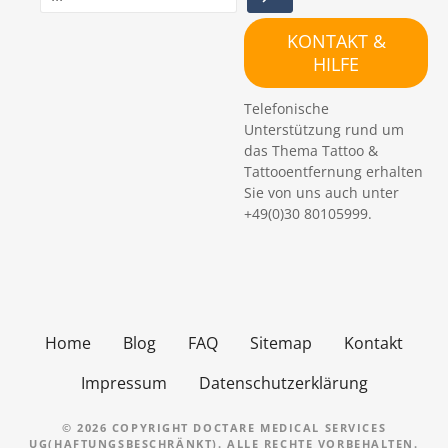
u
c
KONTAKT &
h
HILFE
e
n
Telefonische
Unterstützung rund um
das Thema Tattoo &
Tattooentfernung erhalten
Sie von uns auch unter
+49(0)30 80105999.
Home
Blog
FAQ
Sitemap
Kontakt
Impressum
Datenschutzerklärung
© 2026 COPYRIGHT DOCTARE MEDICAL SERVICES
UG(HAFTUNGSBESCHRÄNKT). ALLE RECHTE VORBEHALTEN.