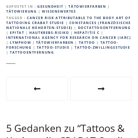
GEPOSTET IN
GESUNDHEIT
|
TÄTOWIERFARBEN
|
TÄTOWIERUNG
|
WISSENSWERTES
TAGGED
CANCER RISK ATTRIBUTABLE TO THE BODY ART OF
TATTOOING CRABAT STUDIE
|
CONSTANCES (FRANZÖSISCHE
NATIONALE KOHORTEN-STUDIE)
|
DOCTATTOOENTFERNUNG
|
EPITAT
|
HAUTKREBS-RISIKO
|
HEPATITIS C
|
INTERNATIONAL AGENCY FOR RESEARCH ON CANCER (IARC)
|
LYMPHOM
|
TÄTOWIERFARBEN
|
TATTOO
|
TATTOO-
FORSCHUNG
|
TATTOO-STUDIE
|
TATTOO-ZWILLINGSSTUDIE
|
TATTOOENTFERNUNG
B
e
i
t
5 Gedanken zu “
Tattoos &
r