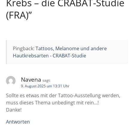
Krebs – die CRABAT-Studie
a
(FRA)
”
g
s
n
Pingback:
Tattoos, Melanome und andere
a
Hautkrebsarten - CRABAT-Studie
v
i
Navena
sagt:
9. August 2025 um 13:31 Uhr
g
Sollte es etwas mit der Tattoo-Ausstellung werden,
a
muss dieses Thema unbedingt mit rein…!
Danke!
t
Antworten
i