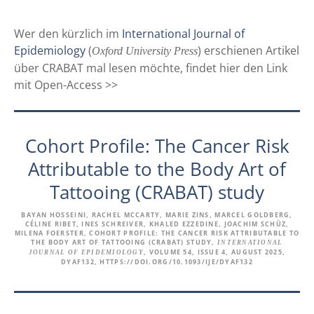
Wer den kürzlich im
International Journal of
Epidemiology
(
) erschienen Artikel
Oxford University Press
über CRABAT mal lesen möchte, findet hier den Link
mit Open-Access >>
Cohort Profile: The Cancer Risk
Attributable to the Body Art of
Tattooing (CRABAT) study
BAYAN HOSSEINI, RACHEL MCCARTY, MARIE ZINS, MARCEL GOLDBERG,
CÉLINE RIBET, INES SCHREIVER, KHALED EZZEDINE, JOACHIM SCHÜZ,
MILENA FOERSTER, COHORT PROFILE: THE CANCER RISK ATTRIBUTABLE TO
THE BODY ART OF TATTOOING (CRABAT) STUDY,
INTERNATIONAL
, VOLUME 54, ISSUE 4, AUGUST 2025,
JOURNAL OF EPIDEMIOLOGY
DYAF132, HTTPS://DOI.ORG/10.1093/IJE/DYAF132