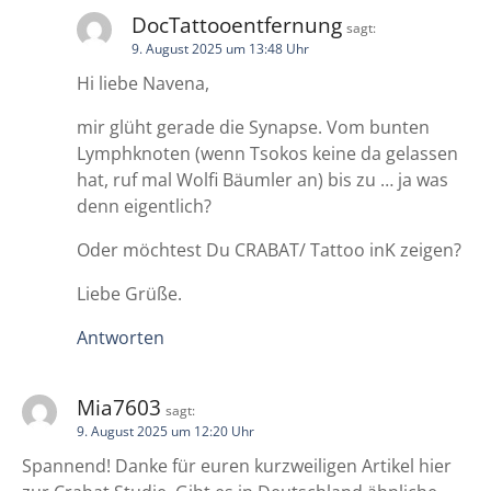
o
DocTattooentfernung
sagt:
9. August 2025 um 13:48 Uhr
n
Hi liebe Navena,
mir glüht gerade die Synapse. Vom bunten
Lymphknoten (wenn Tsokos keine da gelassen
hat, ruf mal Wolfi Bäumler an) bis zu … ja was
denn eigentlich?
Oder möchtest Du CRABAT/ Tattoo inK zeigen?
Liebe Grüße.
Antworten
Mia7603
sagt:
9. August 2025 um 12:20 Uhr
Spannend! Danke für euren kurzweiligen Artikel hier