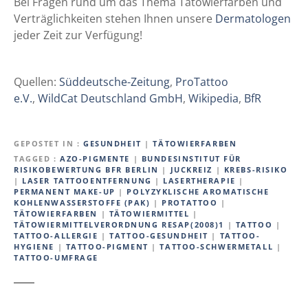
Bei Fragen rund um das Thema Tätowierfarben und
Verträglichkeiten stehen Ihnen unsere
Dermatologen
jeder Zeit zur Verfügung!
Quellen:
Süddeutsche-Zeitung
,
ProTattoo
e.V.
,
WildCat Deutschland GmbH
,
Wikipedia
,
BfR
GEPOSTET IN
GESUNDHEIT
|
TÄTOWIERFARBEN
TAGGED
AZO-PIGMENTE
|
BUNDESINSTITUT FÜR
RISIKOBEWERTUNG BFR BERLIN
|
JUCKREIZ
|
KREBS-RISIKO
|
LASER TATTOOENTFERNUNG
|
LASERTHERAPIE
|
PERMANENT MAKE-UP
|
POLYZYKLISCHE AROMATISCHE
KOHLENWASSERSTOFFE (PAK)
|
PROTATTOO
|
TÄTOWIERFARBEN
|
TÄTOWIERMITTEL
|
TÄTOWIERMITTELVERORDNUNG RESAP(2008)1
|
TATTOO
|
TATTOO-ALLERGIE
|
TATTOO-GESUNDHEIT
|
TATTOO-
HYGIENE
|
TATTOO-PIGMENT
|
TATTOO-SCHWERMETALL
|
TATTOO-UMFRAGE