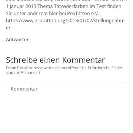
i
1 Januar 2013 Thema Tätowierfarben im Test finden
Sie unter anderem hier bei ProTattoo e.V.:
g
https://www.protattoo.org/2013/01/02/stellungnahm
e/
a
Antworten
t
i
Schreibe einen Kommentar
o
Deine E-Mail-Adresse wird nicht veröffentlicht.
Erforderliche Felder
sind mit
markiert
n
Kommentar