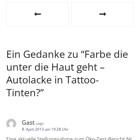
B
e
i
t
Ein Gedanke zu “
Farbe die
r
unter die Haut geht –
a
Autolacke in Tattoo-
g
Tinten?
”
s
n
a
Gast
sagt:
8. April 2013 um 19:28 Uhr
v
Eine aktuelle Stellungnahme zum Öko-Test-Bericht Nr.