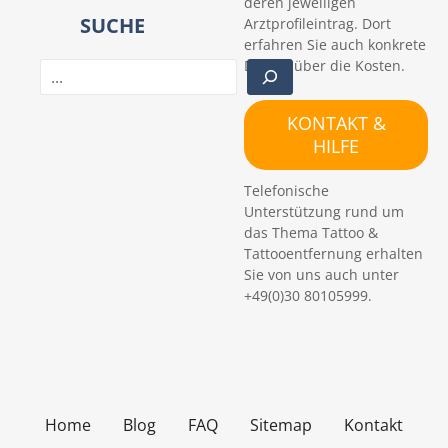
deren jeweiligen
SUCHE
Arztprofileintrag. Dort
erfahren Sie auch konkrete
Details über die Kosten.
S
u
c
KONTAKT &
h
HILFE
e
n
Telefonische
Unterstützung rund um
das Thema Tattoo &
Tattooentfernung erhalten
Sie von uns auch unter
+49(0)30 80105999.
Home
Blog
FAQ
Sitemap
Kontakt