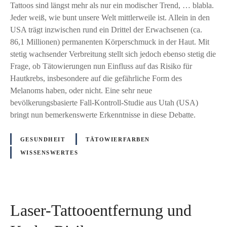
h
Tattoos sind längst mehr als nur ein modischer Trend, … blabla.
c
-
Jeder weiß, wie bunt unsere Welt mittlerweile ist. Allein in den
h
S
USA trägt inzwischen rund ein Drittel der Erwachsenen (ca.
i
t
86,1 Millionen) permanenten Körperschmuck in der Haut. Mit
n
u
stetig wachsender Verbreitung stellt sich jedoch ebenso stetig die
e
d
Frage, ob Tätowierungen nun Einfluss auf das Risiko für
n
i
Hautkrebs, insbesondere auf die gefährliche Form des
.
e
Melanoms haben, oder nicht. Eine sehr neue
F
:
bevölkerungsbasierte Fall-Kontroll-Studie aus Utah (USA)
r
T
bringt nun bemerkenswerte Erkenntnisse in diese Debatte.
a
a
g
t
GESUNDHEIT
TÄTOWIERFARBEN
d
t
WISSENSWERTES
i
o
e
o
W
s
i
u
s
Laser-Tattooentfernung und
n
s
d