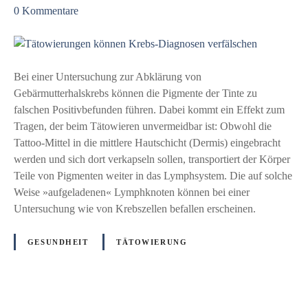
z
t
0
Kommentare
u
i
T
h
ä
r
t
e
Bei einer Untersuchung zur Abklärung von
o
r
Gebärmutterhalskrebs können die Pigmente der Tinte zu
w
K
falschen Positivbefunden führen. Dabei kommt ein Effekt zum
i
u
Tragen, der beim Tätowieren unvermeidbar ist: Obwohl die
e
n
Tattoo-Mittel in die mittlere Hautschicht (Dermis) eingebracht
r
d
werden und sich dort verkapseln sollen, transportiert der Körper
u
e
Teile von Pigmenten weiter in das Lymphsystem. Die auf solche
n
n
Weise »aufgeladenen« Lymphknoten können bei einer
g
e
Untersuchung wie von Krebszellen befallen erscheinen.
e
i
n
n
GESUNDHEIT
TÄTOWIERUNG
k
e
ö
w
n
i
n
c