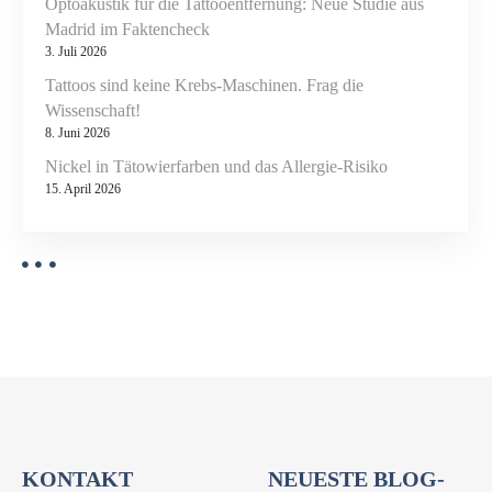
n
Optoakustik für die Tattooentfernung: Neue Studie aus
u
Madrid im Faktencheck
3. Juli 2026
n
g
Tattoos sind keine Krebs-Maschinen. Frag die
!
Wissenschaft!
8. Juni 2026
Nickel in Tätowierfarben und das Allergie-Risiko
15. April 2026
KONTAKT
NEUESTE BLOG-