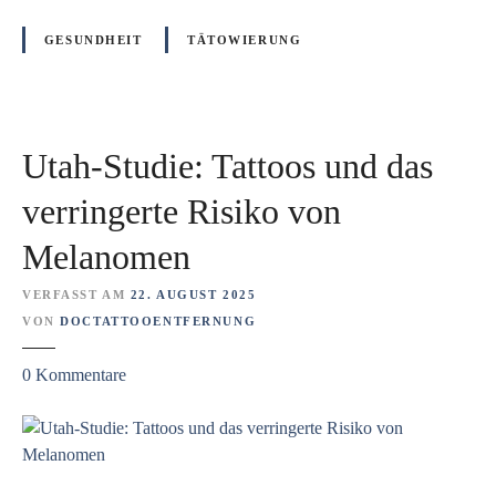
s
s
GESUNDHEIT
TÄTOWIERUNG
i
n
d
k
Utah-Studie: Tattoos und das
e
i
verringerte Risiko von
n
Melanomen
e
K
VERFASST AM
22. AUGUST 2025
r
VON
DOCTATTOOENTFERNUNG
e
b
z
0
Kommentare
s
u
-
U
M
t
a
a
s