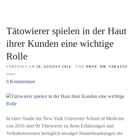
e
R
p
i
a
s
n
i
Tätowierer spielen in der Haut
t
k
h
o
ihrer Kunden eine wichtige
e
Rolle
n
–
VERFASST AM
29. AUGUST 2016
VON
PROF. DR. STRAUSS
F
o
z
0
Kommentare
r
u
s
T
c
ä
h
t
u
o
In einer Studie der New York University School of Medicine
n
w
von 2016 sind 90 Tätowierer zu ihren Erfahrungen und
g
i
Verhaltensweisen bezüglich etwaiger Hauterkrankungen der
f