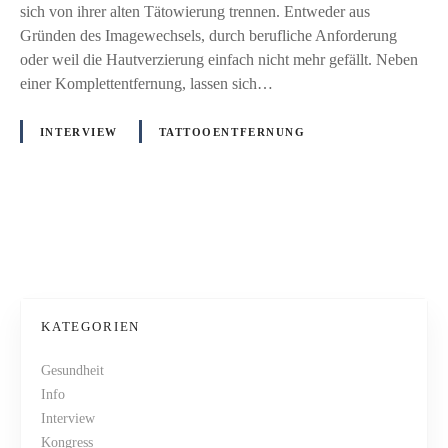
o
sich von ihrer alten Tätowierung trennen. Entweder aus
g
e
Gründen des Imagewechsels, durch berufliche Anforderung
v
n
oder weil die Hautverzierung einfach nicht mehr gefällt. Neben
o
t
einer Komplettentfernung, lassen sich…
m
f
1
e
2
INTERVIEW
TATTOOENTFERNUNG
r
.
n
F
u
e
n
b
P
g
r
i
o
u
s
a
s
t
r
KATEGORIEN
n
2
t
i
Gesundheit
0
c
Info
1
s
Interview
h
3
Kongress
t