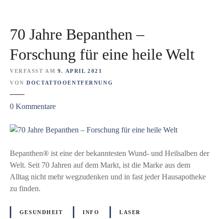
e
k
n
o
t
v
70 Jahre Bepanthen –
f
o
e
n
Forschung für eine heile Welt
r
M
n
e
VERFASST AM
9. APRIL 2021
u
l
VON
DOCTATTOOENTFERNUNG
n
a
z
g
n
0
Kommentare
u
u
o
7
n
m
0
d
e
J
K
n
Bepanthen® ist eine der bekanntesten Wund- und Heilsalben der
a
r
Welt. Seit 70 Jahren auf dem Markt, ist die Marke aus dem
h
e
Alltag nicht mehr wegzudenken und in fast jeder Hausapotheke
r
b
zu finden.
e
s
B
-
GESUNDHEIT
INFO
LASER