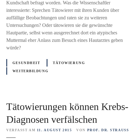
e
Kundschaft befragt worden. Was die Wissenschaftler
ü
r
interessierte: Sprechen Tätowierer mit ihren Kunden über
r
e
auffällige Beobachtungen und raten sie zu weiteren
e
r
Untersuchungen? Oder tätowieren sie die gewünschte
i
s
Hautpartie, selbst wenn ausgerechnet dort ein atypisches
n
p
Muttermal eher Anlass zum Besuch eines Hautarztes geben
e
i
würde?
h
e
e
l
GESUNDHEIT
TÄTOWIERUNG
i
e
WEITERBILDUNG
l
n
e
i
W
n
e
d
l
Tätowierungen können Krebs-
e
t
r
Diagnosen verfälschen
H
a
VERFASST AM
11. AUGUST 2015
VON
PROF. DR. STRAUSS
u