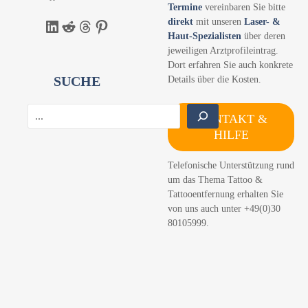
Termine
vereinbaren Sie bitte
direkt
mit unseren
Laser- &
LinkedIn
Reddit
Threads
Pinterest
Haut-Spezialisten
über deren
jeweiligen Arztprofileintrag.
Dort erfahren Sie auch konkrete
SUCHE
Details über die Kosten.
S
KONTAKT &
u
HILFE
c
h
Telefonische Unterstützung rund
e
um das Thema Tattoo &
n
Tattooentfernung erhalten Sie
von uns auch unter +49(0)30
80105999.