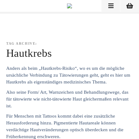
Z
u
m
I
n
h
TAG ARCHIVE:
a
Hautkrebs
l
t
Anders als beim „Hautkrebs-Risiko“, wo es um die mögliche
s
ursächliche Verbindung zu Tätowierungen geht, geht es hier um
p
Hautkrebs als eigenständiges medizinisches Thema.
r
Also seine Form/ Art, Warnzeichen und Behandlungswege, das
i
für tätowierte wie nicht-tätowierte Haut gleichermaßen relevant
n
ist.
g
e
Für Menschen mit Tattoos kommt dabei eine zusätzliche
n
Herausforderung hinzu. Pigmentierte Hautareale können
verdächtige Hautveränderungen optisch überdecken und die
Früherkennung erschweren.