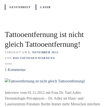
s
e
e
r
GESUNDHEIT
LASER
r
f
!
ä
F
l
r
s
Tattooentfernung ist nicht
o
c
n
h
gleich Tattooentfernung!
t
e
a
VERFASST AM
2. NOVEMBER 2012
n
l
VON
DOCTATTOOENTFERNUNG
2
z
1
Kommentar
1
u
B
T
e
a
i
t
Interview vom 01.11.2012 mit Frau Dr. Yael Adler,
t
t
Dermatologin Privatpraxis – Dr. Adler im Haut- und
r
o
Laserzentrum Potsdam/ Berlin Immer mehr Menschen möchten
a