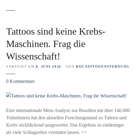
Tattoos sind keine Krebs-
Maschinen. Frag die
Wissenschaft!
VERFASST AM
8. JUNI 2026
VON
DOCTATTOOENTFERNUNG
z
0
Kommentare
u
T
a
t
Eine internationale Meta-Analyse aus Brasilien mit über 140.000
t
Teilnehmern hat den aktuellen Forschungsstand zu Tattoos und
o
Krebs rückblickend ausgewertet. Das Ergebnis ist eindeutiger
o
als viele Schlagzeilen vermuten lassen. >>