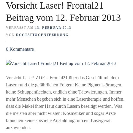
Vorsicht Laser! Frontal21
e
h
n
t
Beitrag vom 12. Februar 2013
K
i
r
g
VERFASST AM
13. FEBRUAR 2013
e
e
VON
DOCTATTOOENTFERNUNG
b
R
z
0
Kommentare
s
o
u
-
l
V
D
l
o
i
e
r
Vorsicht Laser! ZDF – Frontal21 über das Geschäft mit dem
a
s
Lasern und die gefährlichen Folgen. Keine Pigmentstörungen,
g
i
keine Schuppenflechten, endlich ohne Tätowierungen. Immer
n
c
mehr Menschen begeben sich in eine Lasertherapie und hoffen,
o
h
dass die Makel ihrer Haut durch Lasern beseitigt werden. Was
s
t
die meisten aber nicht wissen: Kosmetiker und sogar Ärzte
e
L
brauchen keine spezielle Ausbildung, um ein Lasergerät
n
a
anzuwenden.
v