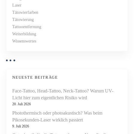
N
Laser
g
a
Tätowierfarben
l
Tätowierung
e
v
Tattooentfernung
i
Weiterbildung
c
i
Wissenswertes
h
g
T
a
a
t
t
t
o
NEUESTE BEITRÄGE
i
o
Face-Tattoo, Head-Tattoo, Neck-Tattoo? Warum UV-
e
o
Licht hier zum eigentlichen Risiko wird
n
20. Juli 2026
t
n
Photothermisch oder photoakustisch? Was beim
f
Pikosekunden-Laser wirklich passiert
e
9. Juli 2026
r