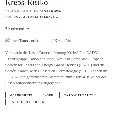
Krebs-Risiko
e
d
n
a
VERFASST AM
8. NOVEMBER 2023
s
s
VON
DOCTATTOOENTFERNUNG
c
v
h
z
e
3
Kommentare
a
u
r
f
L
r
t
a
i
!
s
n
Verursacht die Laser-Tattooentfernung Krebs? Die EADV-
e
g
Arbeitsgruppe Tattoo and Body Art Task Force, die European
r
e
Society for Lasers and Energy Based Devices (ESLD) und die
-
r
Société Française des Lasers en Dermatologie (SFLD) haben im
T
t
Juli 2023 ein gemeinsames Statement zum Krebs-Risiko bei der
a
e
Laser-Tattooentfernung abgegeben.
t
R
t
i
GESUNDHEIT
LASER
TÄTOWIERFARBEN
o
s
TATTOOENTFERNUNG
o
i