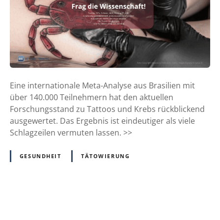
o
o
s
s
i
n
d
Eine internationale Meta-Analyse aus Brasilien mit
k
über 140.000 Teilnehmern hat den aktuellen
e
Forschungsstand zu Tattoos und Krebs rückblickend
i
ausgewertet. Das Ergebnis ist eindeutiger als viele
n
Schlagzeilen vermuten lassen. >>
e
K
GESUNDHEIT
TÄTOWIERUNG
r
e
b
s
P
-