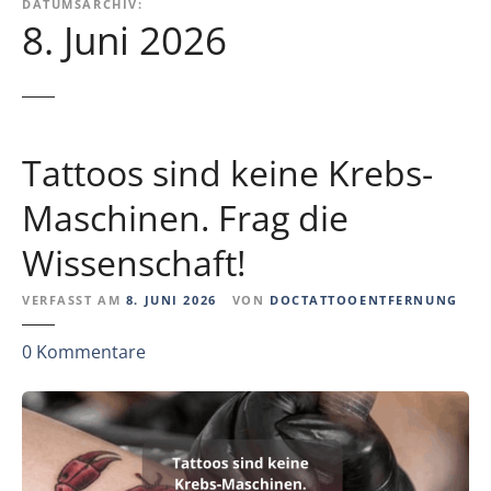
DATUMSARCHIV:
8. Juni 2026
Tattoos sind keine Krebs-
Maschinen. Frag die
Wissenschaft!
VERFASST AM
8. JUNI 2026
VON
DOCTATTOOENTFERNUNG
z
0
Kommentare
u
T
a
t
t