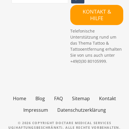
u
c
KONTAKT &
h
HILFE
e
n
Telefonische
Unterstützung rund um
das Thema Tattoo &
Tattooentfernung erhalten
Sie von uns auch unter
+49(0)30 80105999.
Home
Blog
FAQ
Sitemap
Kontakt
Impressum
Datenschutzerklärung
© 2026 COPYRIGHT DOCTARE MEDICAL SERVICES
UG(HAFTUNGSBESCHRÄNKT). ALLE RECHTE VORBEHALTEN.