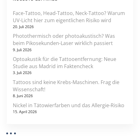
s
i
s
Face-Tattoo, Head-Tattoo, Neck-Tattoo? Warum
e
o
UV-Licht hier zum eigentlichen Risiko wird
n
20. Juli 2026
n
s
Photothermisch oder photoakustisch? Was
c
beim Pikosekunden-Laser wirklich passiert
h
9. Juli 2026
a
Optoakustik für die Tattooentfernung: Neue
f
Studie aus Madrid im Faktencheck
t
3. Juli 2026
!
Tattoos sind keine Krebs-Maschinen. Frag die
Wissenschaft!
8. Juni 2026
Nickel in Tätowierfarben und das Allergie-Risiko
15. April 2026