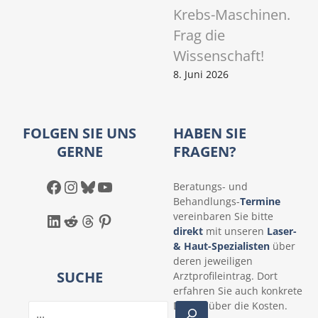
Krebs-Maschinen.
Frag die
Wissenschaft!
8. Juni 2026
FOLGEN SIE UNS
HABEN SIE
GERNE
FRAGEN?
Facebook
Instagram
Bluesky
YouTube
Beratungs- und
Behandlungs-
Termine
LinkedIn
Reddit
Threads
Pinterest
vereinbaren Sie bitte
direkt
mit unseren
Laser-
& Haut-Spezialisten
über
deren jeweiligen
SUCHE
Arztprofileintrag. Dort
erfahren Sie auch konkrete
Details über die Kosten.
S