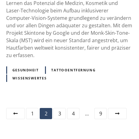
o
Lernen das Potenzial die Medizin, Kosmetik und
g
n
Laser-Technologie beim Aufbau inklusiverer
e
e
Computer-Vision-Systeme grundlegend zu verändern
n
b
und vor allen Dingen adäquater zu gestalten. Mit dem
b
y
Projekt Skintone by Google und der Monk-Skin-Tone-
e
G
Skala (MST) wird ein neuer Standard angestrebt, um
l
o
Hautfarben weltweit konsistenter, fairer und präziser
e
o
zu erfassen.
g
g
t
l
GESUNDHEIT
TATTOOENTFERNUNG
s
e
WISSENSWERTES
y
:
s
D
t
i
e
e
P
m
1
2
3
4
…
9
M
i
o
o
s
n
c
s
k