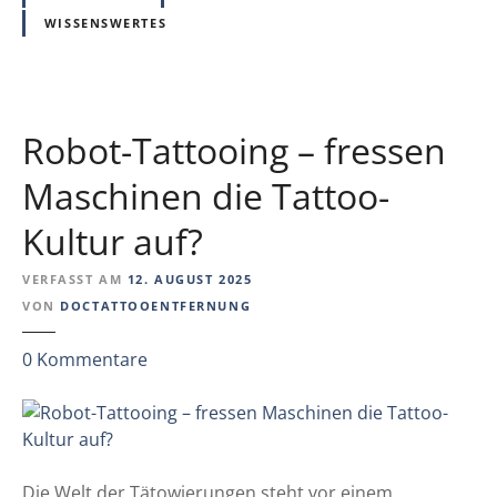
-
o
WISSENSWERTES
S
s
a
u
c
n
h
d
v
Robot-Tattooing – fressen
d
e
a
Maschinen die Tattoo-
r
s
s
Kultur auf?
v
t
e
ä
VERFASST AM
12. AUGUST 2025
r
n
VON
DOCTATTOOENTFERNUNG
r
d
i
i
z
0
Kommentare
n
g
u
g
e
R
e
o
r
b
t
o
Die Welt der Tätowierungen steht vor einem