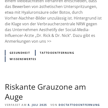
i
einem vielbeachteten Verfahren entschieden, dass
l
das Bewerben von ästhetischen Unterspritzungen,
m
etwa mit Hyaluronsäure oder Botox, durch
i
Vorher‑Nachher-Bilder unzulässig ist. Hintergrund ist
t
die Klage von der Verbraucherzentrale NRW gegen
S
das Unternehmen Aesthetify der Social‑Media-
i
Influencer-Ärzte „Dr. Rick & Dr. Nick“. Dazu gibt es
g
Anmerkungen von uns >>
n
a
GESUNDHEIT
TATTOOENTFERNUNG
l
WISSENSWERTES
w
i
r
k
Riskante Grauzone am
u
n
Auge
g
:
VERFASST AM
8. JULI 2025
VON
DOCTATTOOENTFERNUNG