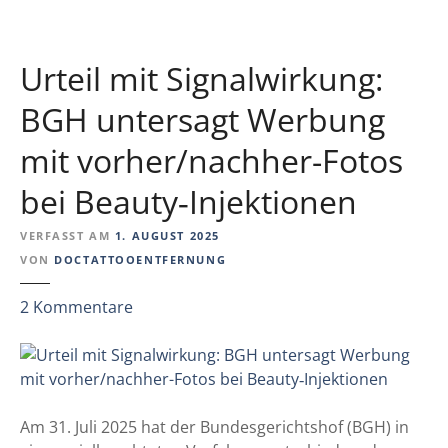
e
-
C
K
R
u
Urteil mit Signalwirkung:
A
l
B
t
BGH untersagt Werbung
A
u
mit vorher/nachher-Fotos
T
r
-
a
bei Beauty‑Injektionen
S
u
t
f
VERFASST AM
1. AUGUST 2025
u
?
VON
DOCTATTOOENTFERNUNG
d
i
z
2
Kommentare
e
u
(
U
F
r
R
t
A
e
Am 31. Juli 2025 hat der Bundesgerichtshof (BGH) in
)