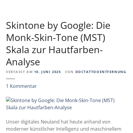
i
e
c
S
h
t
Skintone by Google: Die
e
u
r
d
Monk-Skin-Tone (MST)
R
i
a
Skala zur Hautfarben-
e
h
z
Analyse
m
u
e
T
VERFASST AM
10. JUNI 2025
VON
DOCTATTOOENTFERNUNG
n
ä
t
z
1
Kommentar
o
u
w
S
i
k
e
i
r
n
Unser digitales Neuland hat heute anhand von
u
t
moderner künstlicher Intelligenz und maschinellem
n