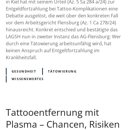
F
e
in Kiel hat mit seinem Urteil (Az. 5 Sa 284 a/24) zur
o
L
Entgeldfortzahlung bei Tattoo-Komplikationen eine
t
o
Debatte ausgelöst, die weit über den konkreten Fall
o
h
vor dem Arbeitsgericht Flensburg (Az. 1 Ca 278/24)
s
n
hinausreicht. Konkret entschied und bestätigte das
b
f
LAGSH nun in zweiter Instanz das AG-Flensburg: Wer
e
o
durch eine Tätowierung arbeitsunfähig wird, hat
i
r
keinen Anspruch auf Entgeltfortzahlung im
B
t
Krankheitsfall.
e
z
a
a
GESUNDHEIT
TÄTOWIERUNG
u
h
WISSENSWERTES
t
l
y
u
‑
n
I
g
Tattooentfernung mit
n
w
j
e
Plasma – Chancen, Risiken
e
g