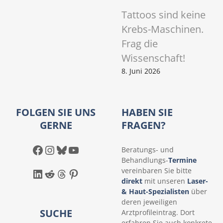
Tattoos sind keine
Krebs-Maschinen.
Frag die
Wissenschaft!
8. Juni 2026
FOLGEN SIE UNS
HABEN SIE
GERNE
FRAGEN?
Facebook
Instagram
Bluesky
YouTube
Beratungs- und
Behandlungs-
Termine
LinkedIn
Reddit
Threads
Pinterest
vereinbaren Sie bitte
direkt
mit unseren
Laser-
& Haut-Spezialisten
über
deren jeweiligen
SUCHE
Arztprofileintrag. Dort
erfahren Sie auch konkrete