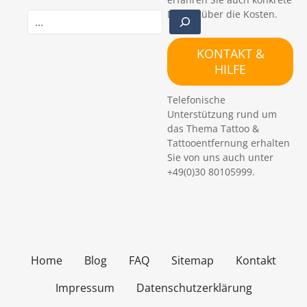
Details über die Kosten.
S
u
c
KONTAKT &
h
HILFE
e
n
Telefonische
Unterstützung rund um
das Thema Tattoo &
Tattooentfernung erhalten
Sie von uns auch unter
+49(0)30 80105999.
Home
Blog
FAQ
Sitemap
Kontakt
Impressum
Datenschutzerklärung