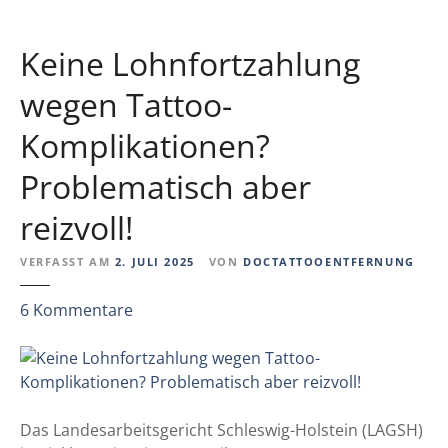
a
m
m
i
Keine Lohnfortzahlung
A
t
u
v
wegen Tattoo-
g
o
Komplikationen?
e
r
h
Problematisch aber
e
r
reizvoll!
/
n
VERFASST AM
2. JULI 2025
VON
DOCTATTOOENTFERNUNG
a
c
z
6
Kommentare
h
u
h
K
e
e
r
i
-
n
Das Landesarbeitsgericht Schleswig-Holstein (LAGSH)