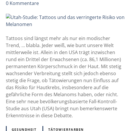
z
0
Kommentare
F
u
a
U
u
t
v
a
e
h
Tattoos sind längst mehr als nur ein modischer
L
-
Trend, … blabla. Jeder weiß, wie bunt unsere Welt
e
S
mittlerweile ist. Allein in den USA trägt inzwischen
x
t
rund ein Drittel der Erwachsenen (ca. 86,1 Millionen)
,
u
permanenten Körperschmuck in der Haut. Mit stetig
d
d
wachsender Verbreitung stellt sich jedoch ebenso
i
i
stetig die Frage, ob Tätowierungen nun Einfluss auf
e
e
das Risiko für Hautkrebs, insbesondere auf die
T
:
gefährliche Form des Melanoms haben, oder nicht.
a
T
Eine sehr neue bevölkerungsbasierte Fall-Kontroll-
t
a
Studie aus Utah (USA) bringt nun bemerkenswerte
t
t
Erkenntnisse in diese Debatte.
o
t
o
o
GESUNDHEIT
TÄTOWIERFARBEN