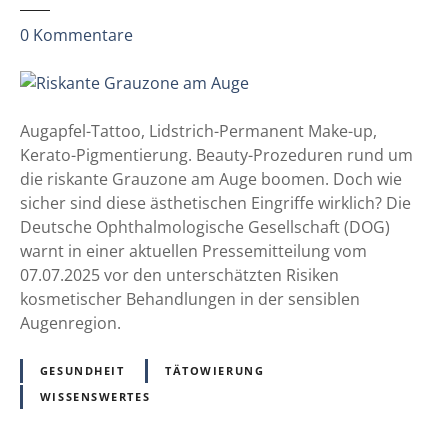
B
z
G
0
Kommentare
u
H
R
u
i
n
s
t
Augapfel-Tattoo, Lidstrich-Permanent Make-up,
k
e
Kerato-Pigmentierung. Beauty-Prozeduren rund um
a
r
die riskante Grauzone am Auge boomen. Doch wie
n
s
sicher sind diese ästhetischen Eingriffe wirklich? Die
t
a
Deutsche Ophthalmologische Gesellschaft (DOG)
e
g
warnt in einer aktuellen Pressemitteilung vom
G
t
07.07.2025 vor den unterschätzten Risiken
r
W
kosmetischer Behandlungen in der sensiblen
a
e
Augenregion.
u
r
z
b
GESUNDHEIT
TÄTOWIERUNG
o
u
WISSENSWERTES
n
n
e
g