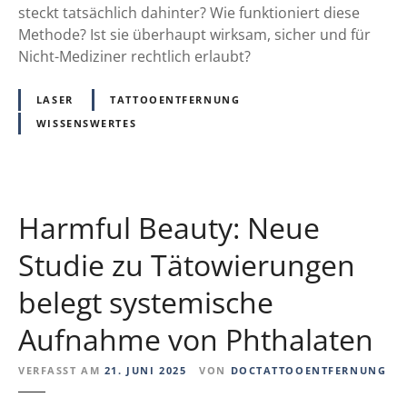
u
steckt tatsächlich dahinter? Wie funktioniert diese
o
n
Methode? Ist sie überhaupt wirksam, sicher und für
n
g
Nicht-Mediziner rechtlich erlaubt?
e
m
n
i
LASER
TATTOOENTFERNUNG
?
t
WISSENSWERTES
P
P
r
l
o
a
b
s
l
Harmful Beauty: Neue
m
e
a
Studie zu Tätowierungen
m
–
a
belegt systemische
C
t
h
i
Aufnahme von Phthalaten
a
s
n
c
VERFASST AM
21. JUNI 2025
VON
DOCTATTOOENTFERNUNG
c
h
e