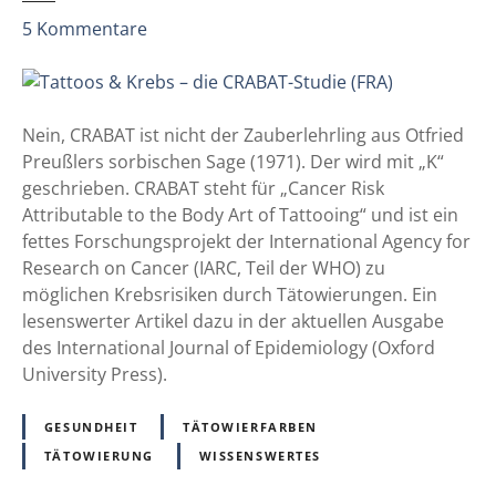
n
z
5
Kommentare
M
u
a
T
s
a
c
t
Nein, CRABAT ist nicht der Zauberlehrling aus Otfried
h
t
Preußlers sorbischen Sage (1971). Der wird mit „K“
i
o
geschrieben. CRABAT steht für „Cancer Risk
n
o
Attributable to the Body Art of Tattooing“ und ist ein
e
s
fettes Forschungsprojekt der International Agency for
n
&
Research on Cancer (IARC, Teil der WHO) zu
d
K
möglichen Krebsrisiken durch Tätowierungen. Ein
i
r
lesenswerter Artikel dazu in der aktuellen Ausgabe
e
e
des International Journal of Epidemiology (Oxford
T
b
University Press).
a
s
t
–
t
GESUNDHEIT
TÄTOWIERFARBEN
d
o
TÄTOWIERUNG
WISSENSWERTES
i
o