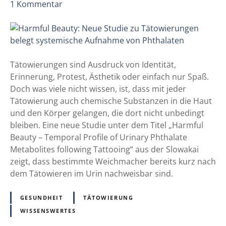
a
z
1
Kommentar
n
b
u
,
e
H
R
r
a
i
r
r
s
e
m
Tätowierungen sind Ausdruck von Identität,
i
i
f
Erinnerung, Protest, Ästhetik oder einfach nur Spaß.
k
z
u
Doch was viele nicht wissen, ist, dass mit jeder
e
v
l
Tätowierung auch chemische Substanzen in die Haut
n
o
B
und den Körper gelangen, die dort nicht unbedingt
u
l
e
bleiben. Eine neue Studie unter dem Titel „Harmful
n
l
a
Beauty – Temporal Profile of Urinary Phthalate
d
!
u
Metabolites following Tattooing“ aus der Slowakai
r
t
zeigt, dass bestimmte Weichmacher bereits kurz nach
e
y
dem Tätowieren im Urin nachweisbar sind.
c
:
h
N
GESUNDHEIT
TÄTOWIERUNG
t
e
WISSENSWERTES
l
u