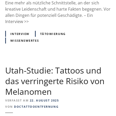
t
Eine mehr als nützliche Schnittstelle, an der sich
z
kreative Leidenschaft und harte Fakten begegnen. Vor
u
allen Dingen für potenziell Geschädigte. – Ein
m
Interview >>
S
t
INTERVIEW
TÄTOWIERUNG
r
WISSENSWERTES
e
i
t
f
Utah-Studie: Tattoos und
a
l
das verringerte Risiko von
l
Melanomen
w
i
VERFASST AM
22. AUGUST 2025
r
VON
DOCTATTOOENTFERNUNG
d
: