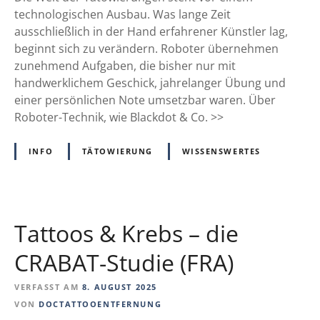
e
t
technologischen Ausbau. Was lange Zeit
R
-
ausschließlich in der Hand erfahrener Künstler lag,
i
T
beginnt sich zu verändern. Roboter übernehmen
s
a
zunehmend Aufgaben, die bisher nur mit
i
t
handwerklichem Geschick, jahrelanger Übung und
k
t
einer persönlichen Note umsetzbar waren. Über
o
o
Roboter-Technik, wie Blackdot & Co. >>
v
o
o
i
INFO
TÄTOWIERUNG
WISSENSWERTES
n
n
M
g
e
–
l
f
a
Tattoos & Krebs – die
r
n
e
CRABAT-Studie (FRA)
o
s
m
s
VERFASST AM
8. AUGUST 2025
e
e
VON
DOCTATTOOENTFERNUNG
n