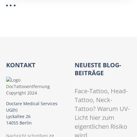
l
y
s
e
KONTAKT
NEUESTE BLOG-
BEITRÄGE
Face-Tattoo, Head-
Tattoo, Neck-
Doctare Medical Services
Tattoo? Warum UV-
UG(h)
Licht hier zum
Lyckallee 26
14055 Berlin
eigentlichen Risiko
wird
Nachricht schreiben
>>