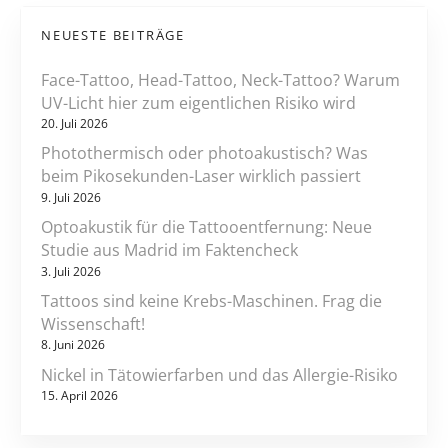
o
l
a
a
n
NEUESTE BEITRÄGE
t
z
e
u
Face-Tattoo, Head-Tattoo, Neck-Tattoo? Warum
n
r
UV-Licht hier zum eigentlichen Risiko wird
H
20. Juli 2026
a
Photothermisch oder photoakustisch? Was
u
beim Pikosekunden-Laser wirklich passiert
t
9. Juli 2026
f
Optoakustik für die Tattooentfernung: Neue
a
Studie aus Madrid im Faktencheck
r
3. Juli 2026
b
Tattoos sind keine Krebs-Maschinen. Frag die
e
Wissenschaft!
n
8. Juni 2026
-
Nickel in Tätowierfarben und das Allergie-Risiko
A
15. April 2026
n
a