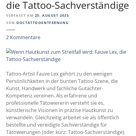
die Tattoo-Sachverständige
VERFASST AM
25. AUGUST 2025
VON
DOCTATTOOENTFERNUNG
z
2
Kommentare
u
W
e
n
n
Tattoo-Artist Fauve Lex gehört zu den wenigen
H
Persönlichkeiten in der bunten Tattoo-Szene, die
a
Kunst, Handwerk und fachliche Gutachter-
u
Kompetenz vereinen. Als erfahrene und
t
professionelle Tätowiererin versteht sie es,
k
künstlerische Visionen in präzise Hautkunst zu
u
verwandeln. Gleichzeitig arbeitet sie als öffentlich
n
bestellte und vereidigte Sachverständige für
s
Tätowierungen (oder kurz: Tattoo-Sachverständige).