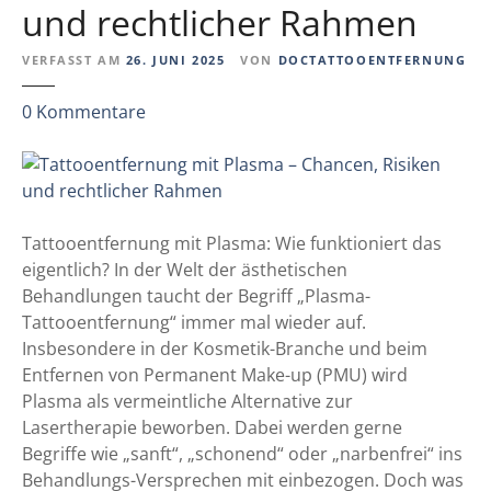
und rechtlicher Rahmen
k
e
t
n
VERFASST AM
26. JUNI 2025
VON
DOCTATTOOENTFERNUNG
i
T
o
a
z
0
Kommentare
n
t
u
e
t
T
n
o
a
o
t
-
t
Tattooentfernung mit Plasma: Wie funktioniert das
K
o
eigentlich? In der Welt der ästhetischen
o
o
Behandlungen taucht der Begriff „Plasma-
m
e
Tattooentfernung“ immer mal wieder auf.
p
n
Insbesondere in der Kosmetik-Branche und beim
l
t
Entfernen von Permanent Make-up (PMU) wird
i
f
Plasma als vermeintliche Alternative zur
k
e
Lasertherapie beworben. Dabei werden gerne
a
r
Begriffe wie „sanft“, „schonend“ oder „narbenfrei“ ins
t
n
Behandlungs-Versprechen mit einbezogen. Doch was
i