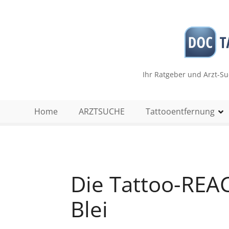
Z
u
m
I
n
h
Ihr Ratgeber und Arzt-S
a
l
t
Home
ARZTSUCHE
Tattooentfernung
s
p
r
i
n
Die Tattoo-REA
g
e
Blei
n