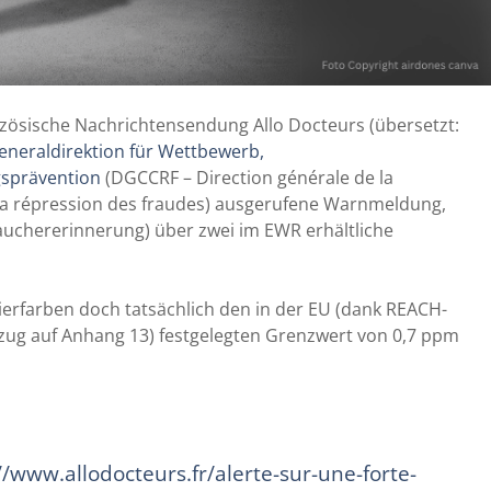
nzösische Nachrichtensendung Allo Docteurs (übersetzt:
eneraldirektion für Wettbewerb,
sprävention
(DGCCRF – Direction générale de la
la répression des fraudes) ausgerufene Warnmeldung,
auchererinnerung) über zwei im EWR erhältliche
ierfarben doch tatsächlich den in der EU (dank REACH-
zug auf Anhang 13) festgelegten Grenzwert von 0,7 ppm
//www.allodocteurs.fr/alerte-sur-une-forte-