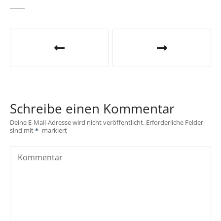
B
e
i
t
Schreibe einen Kommentar
r
Deine E-Mail-Adresse wird nicht veröffentlicht.
Erforderliche Felder
sind mit
markiert
a
g
Kommentar
s
n
a