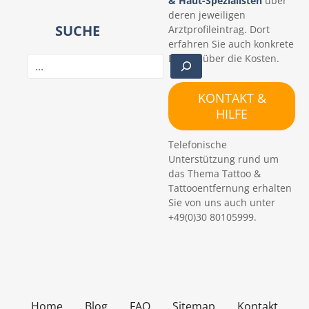
& Haut-Spezialisten
über
deren jeweiligen
SUCHE
Arztprofileintrag. Dort
erfahren Sie auch konkrete
Details über die Kosten.
S
u
c
KONTAKT &
h
HILFE
e
n
Telefonische
Unterstützung rund um
das Thema Tattoo &
Tattooentfernung erhalten
Sie von uns auch unter
+49(0)30 80105999.
Home
Blog
FAQ
Sitemap
Kontakt