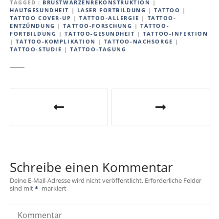
TAGGED
BRUSTWARZENREKONSTRUKTION
|
HAUTGESUNDHEIT
|
LASER FORTBILDUNG
|
TATTOO
|
TATTOO COVER-UP
|
TATTOO-ALLERGIE
|
TATTOO-
ENTZÜNDUNG
|
TATTOO-FORSCHUNG
|
TATTOO-
FORTBILDUNG
|
TATTOO-GESUNDHEIT
|
TATTOO-INFEKTION
|
TATTOO-KOMPLIKATION
|
TATTOO-NACHSORGE
|
TATTOO-STUDIE
|
TATTOO-TAGUNG
B
e
i
t
Schreibe einen Kommentar
r
Deine E-Mail-Adresse wird nicht veröffentlicht.
Erforderliche Felder
sind mit
markiert
a
g
Kommentar