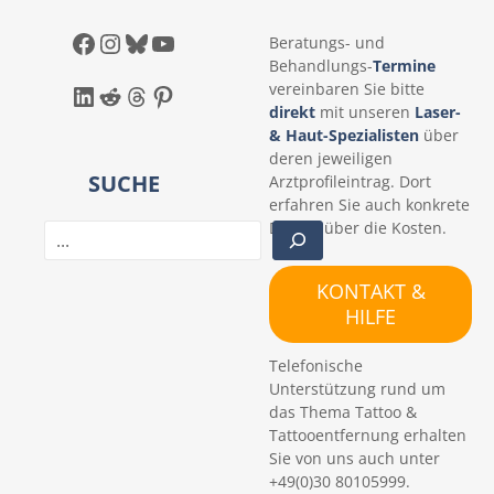
Facebook
Instagram
Bluesky
YouTube
Beratungs- und
Behandlungs-
Termine
LinkedIn
Reddit
Threads
Pinterest
vereinbaren Sie bitte
direkt
mit unseren
Laser-
& Haut-Spezialisten
über
deren jeweiligen
SUCHE
Arztprofileintrag. Dort
erfahren Sie auch konkrete
Details über die Kosten.
S
u
c
KONTAKT &
h
HILFE
e
n
Telefonische
Unterstützung rund um
das Thema Tattoo &
Tattooentfernung erhalten
Sie von uns auch unter
+49(0)30 80105999.