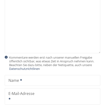
s
n
a
v
i
g
Kommentare werden erst nach unserer manuellen Freigabe
öffentlich sichtbar, was etwas Zeit in Anspruch nehmen kann.
a
Beachten Sie dazu bitte, neben der Netiquette, auch unsere
Datenschutzrichtlinen
t
Name
i
o
E-Mail-Adresse
n