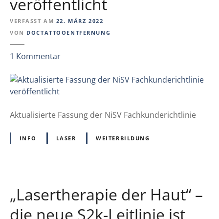
veröffentlicht
-
u
VERFASST AM
22. MÄRZ 2022
n
VON
DOCTATTOOENTFERNUNG
d
A
z
1
Kommentar
n
u
z
A
e
k
i
t
g
u
Aktualisierte Fassung der NiSV Fachkunderichtlinie
e
a
p
l
INFO
LASER
WEITERBILDUNG
f
i
l
s
i
i
c
e
„Lasertherapie der Haut“ –
h
r
t
t
die neue S2k-Leitlinie ist
e