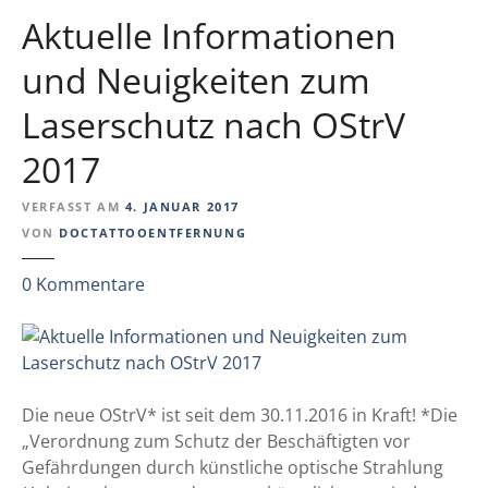
d
Aktuelle Informationen
e
r
und Neuigkeiten zum
H
Laserschutz nach OStrV
a
u
2017
t
k
VERFASST AM
4. JANUAR 2017
l
VON
DOCTATTOOENTFERNUNG
i
n
z
0
Kommentare
i
u
k
A
d
k
e
t
r
u
Die neue OStrV* ist seit dem 30.11.2016 in Kraft! *Die
R
e
„Verordnung zum Schutz der Beschäftigten vor
u
l
Gefährdungen durch künstliche optische Strahlung
h