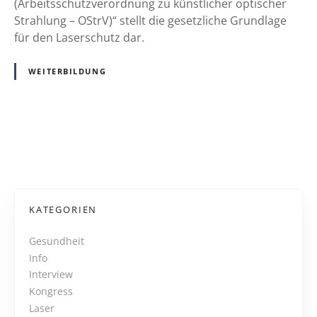
l
(Arbeitsschutzverordnung zu künstlicher optischer
r
e
Strahlung – OStrV)“ stellt die gesetzliche Grundlage
-
I
für den Laserschutz dar.
U
n
n
f
WEITERBILDUNG
i
o
B
r
o
m
c
a
P
h
t
u
i
o
m
o
2
s
n
KATEGORIEN
0
e
t
1
n
Gesundheit
7
u
Info
s
n
Interview
N
d
Kongress
N
Laser