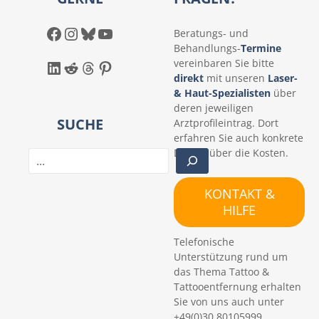
Facebook
Instagram
Bluesky
YouTube
Beratungs- und
Behandlungs-
Termine
LinkedIn
Reddit
Threads
Pinterest
vereinbaren Sie bitte
direkt
mit unseren
Laser-
& Haut-Spezialisten
über
deren jeweiligen
SUCHE
Arztprofileintrag. Dort
erfahren Sie auch konkrete
Details über die Kosten.
S
u
c
KONTAKT &
h
HILFE
e
n
Telefonische
Unterstützung rund um
das Thema Tattoo &
Tattooentfernung erhalten
Sie von uns auch unter
+49(0)30 80105999.