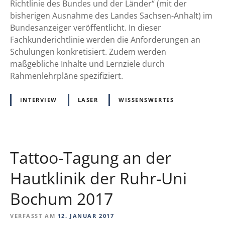
d
Richtlinie des Bundes und der Länder“ (mit der
S
f
e
bisherigen Ausnahme des Landes Sachsen-Anhalt) im
2
f
r
Bundesanzeiger veröffentlicht. In dieser
k
e
u
Fachkunderichtlinie werden die Anforderungen an
-
n
n
Schulungen konkretisiert. Zudem werden
L
t
g
maßgebliche Inhalte und Lernziele durch
e
l
e
Rahmenlehrpläne spezifiziert.
i
i
n
t
c
f
l
INTERVIEW
LASER
WISSENSWERTES
h
ü
i
t
r
n
N
i
i
e
Tattoo-Tagung an der
c
i
h
Hautklinik der Ruhr-Uni
s
t
t
Bochum 2017
-
o
M
n
VERFASST AM
12. JANUAR 2017
e
l