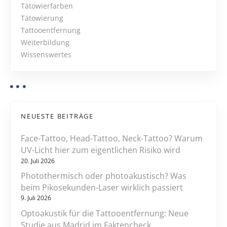
a
e
Tätowierfarben
u
Tätowierung
v
i
Tattooentfernung
g
i
Weiterbildung
k
Wissenswertes
g
e
i
a
t
e
t
n
NEUESTE BEITRÄGE
i
z
Face-Tattoo, Head-Tattoo, Neck-Tattoo? Warum
u
o
UV-Licht hier zum eigentlichen Risiko wird
m
20. Juli 2026
L
n
Photothermisch oder photoakustisch? Was
a
beim Pikosekunden-Laser wirklich passiert
s
9. Juli 2026
e
r
Optoakustik für die Tattooentfernung: Neue
Studie aus Madrid im Faktencheck
s