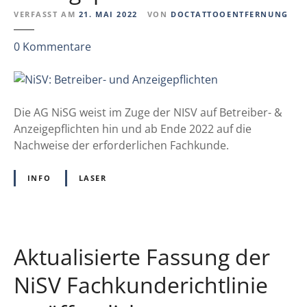
VERFASST AM
21. MAI 2022
VON
DOCTATTOOENTFERNUNG
z
0
Kommentare
u
N
i
S
Die AG NiSG weist im Zuge der NISV auf Betreiber- &
V
Anzeigepflichten hin und ab Ende 2022 auf die
:
Nachweise der erforderlichen Fachkunde.
B
e
INFO
LASER
t
r
e
i
Aktualisierte Fassung der
b
e
NiSV Fachkunderichtlinie
r