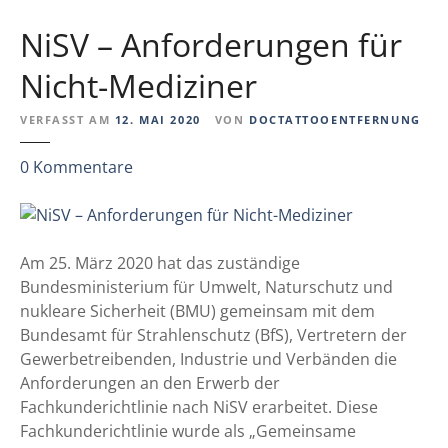
p
k
i
NiSV – Anforderungen für
u
e
n
d
Nicht-Mediziner
d
e
e
r
VERFASST AM
12. MAI 2020
VON
DOCTATTOOENTFERNUNG
r
H
i
z
0
Kommentare
a
c
u
u
h
N
t
t
i
“
l
S
Am 25. März 2020 hat das zuständige
–
i
V
Bundesministerium für Umwelt, Naturschutz und
d
n
–
nukleare Sicherheit (BMU) gemeinsam mit dem
i
i
A
Bundesamt für Strahlenschutz (BfS), Vertretern der
e
e
n
Gewerbetreibenden, Industrie und Verbänden die
n
v
f
Anforderungen an den Erwerb der
e
e
o
Fachkunderichtlinie nach NiSV erarbeitet. Diese
u
r
r
Fachkunderichtlinie wurde als „Gemeinsame
e
ö