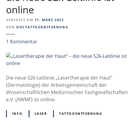
e
n
online
F
a
VERFASST AM
11. MÄRZ 2022
s
VON
DOCTATTOOENTFERNUNG
s
u
z
1
Kommentar
n
u
g
„
d
L
e
a
r
s
Die neue S2k-Leitlinie „Lasertherapie der Haut“
N
e
(Dermatologie) der Arbeitsgemeinschaft der
i
r
Wissenschaftlichen Medizinischen Fachgesellschaften
S
t
e.V. (AWMF) ist online.
V
h
F
e
INFO
LASER
TATTOOENTFERNUNG
a
r
c
a
h