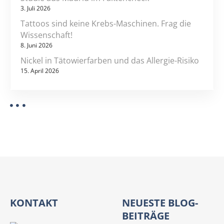
3. Juli 2026
c
h
Tattoos sind keine Krebs-Maschinen. Frag die
u
Wissenschaft!
t
8. Juni 2026
z
Nickel in Tätowierfarben und das Allergie-Risiko
n
15. April 2026
a
c
h
O
S
t
r
V
2
0
KONTAKT
NEUESTE BLOG-
1
7
BEITRÄGE