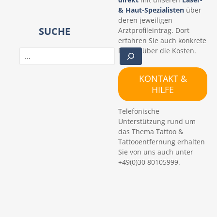
& Haut-Spezialisten
über
deren jeweiligen
SUCHE
Arztprofileintrag. Dort
erfahren Sie auch konkrete
Details über die Kosten.
S
u
c
KONTAKT &
h
HILFE
e
n
Telefonische
Unterstützung rund um
das Thema Tattoo &
Tattooentfernung erhalten
Sie von uns auch unter
+49(0)30 80105999.