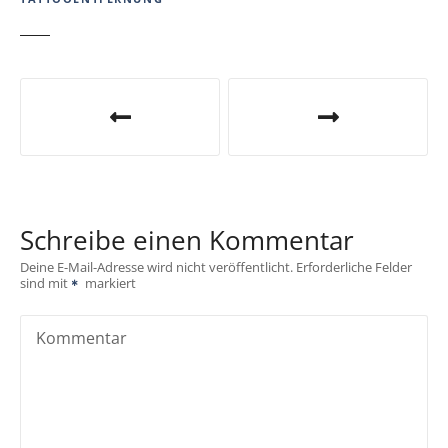
B
e
i
t
Schreibe einen Kommentar
r
Deine E-Mail-Adresse wird nicht veröffentlicht.
Erforderliche Felder
sind mit
markiert
a
g
Kommentar
s
n