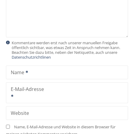
a
v
i
g
Kommentare werden erst nach unserer manuellen Freigabe
öffentlich sichtbar, was etwas Zeit in Anspruch nehmen kann.
a
Beachten Sie dazu bitte, neben der Netiquette, auch unsere
Datenschutzrichtlinen
t
Name
i
o
E-Mail-Adresse
n
Website
Name, E-Mail-Adresse und Website in diesem Browser für
meinen nächsten Kommentar speichern.