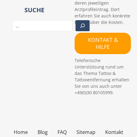
deren jeweiligen
SUCHE
Arztprofileintrag. Dort
erfahren Sie auch konkrete
Details über die Kosten.
S
u
c
KONTAKT &
h
HILFE
e
n
Telefonische
Unterstützung rund um
das Thema Tattoo &
Tattooentfernung erhalten
Sie von uns auch unter
+49(0)30 80105999.
Home
Blog
FAQ
Sitemap
Kontakt