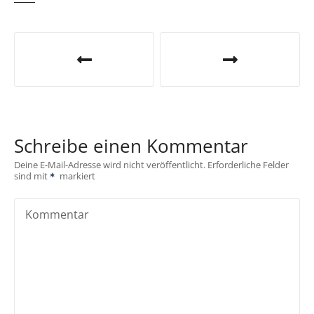
B
e
i
t
Schreibe einen Kommentar
r
Deine E-Mail-Adresse wird nicht veröffentlicht.
Erforderliche Felder
sind mit
markiert
a
g
Kommentar
s
n
a