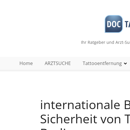
Z
u
m
I
n
h
Ihr Ratgeber und Arzt-S
a
l
t
Home
ARZTSUCHE
Tattooentfernung
s
p
r
i
n
internationale 
g
e
Sicherheit von 
n