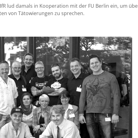
fR lud damals in Kooperation mit der FU Berlin ein, um übe
ten von Tätowierungen zu sprechen.