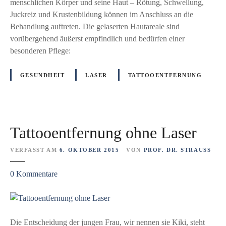
h
menschlichen Körper und seine Haut – Rötung, Schwellung,
n
e
Juckreiz und Krustenbildung können im Anschluss an die
!
i
Behandlung auftreten. Die gelaserten Hautareale sind
H
t
vorübergehend äußerst empfindlich und bedürfen einer
ó
:
besonderen Pflege:
u
T
!
a
GESUNDHEIT
LASER
TATTOOENTFERNUNG
t
t
o
o
Tattooentfernung ohne Laser
M
e
VERFASST AM
6. OKTOBER 2015
VON
PROF. DR. STRAUSS
d
®
z
0
Kommentare
L
u
A
T
S
a
E
t
Die Entscheidung der jungen Frau, wir nennen sie Kiki, steht