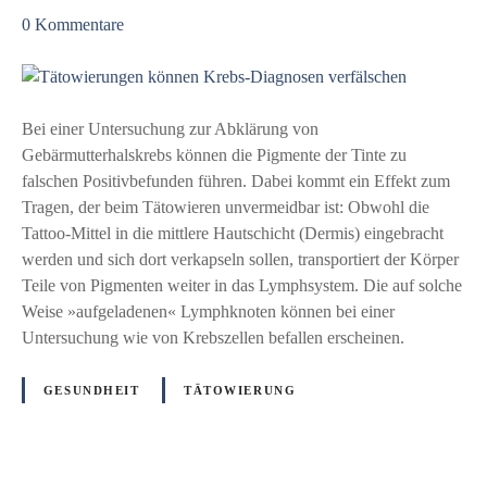
n
z
0
Kommentare
s
i
u
e
e
T
r
r
ä
t
t
Bei einer Untersuchung zur Abklärung von
d
o
Gebärmutterhalskrebs können die Pigmente der Tinte zu
i
w
falschen Positivbefunden führen. Dabei kommt ein Effekt zum
e
i
Tragen, der beim Tätowieren unvermeidbar ist: Obwohl die
P
e
Tattoo-Mittel in die mittlere Hautschicht (Dermis) eingebracht
f
r
werden und sich dort verkapseln sollen, transportiert der Körper
l
u
Teile von Pigmenten weiter in das Lymphsystem. Die auf solche
e
n
Weise »aufgeladenen« Lymphknoten können bei einer
g
g
Untersuchung wie von Krebszellen befallen erscheinen.
e
e
l
n
GESUNDHEIT
TÄTOWIERUNG
a
k
s
ö
e
n