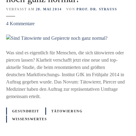
n
e
d
VERFASST AM
28. MAI 2014
VON
PROF. DR. STRAUSS
e
z
4
Kommentare
w
u
a
S
s
i
c
n
Was sind es eigentlich für Menschen, die sich tätowieren oder
h
d
piercen lassen? Klarheit verschafft jetzt eine neue und top-
e
T
aktuelle Studie, die beim renommierten und größten
n
ä
deutschen Marktforschungs- Institut GfK im Frühjahr 2014 in
b
t
Auftrag gegeben wurde. Das Novum: Tätowierer, Piercer und
i
o
Mediziner haben den Auftrag zur repräsentativen Umfrage
t
w
gemeinsam erteilt.
t
i
e
e
n
GESUNDHEIT
TÄTOWIERUNG
r
i
WISSENSWERTES
t
c
e
h