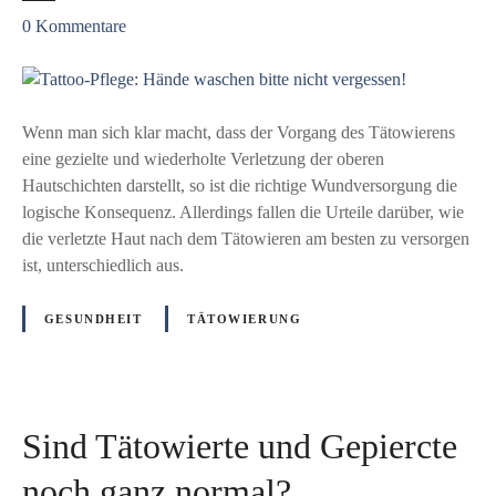
a
p
z
0
Kommentare
s
e
u
P
r
T
f
k
a
e
u
t
Wenn man sich klar macht, dass der Vorgang des Tätowierens
r
n
t
eine gezielte und wiederholte Verletzung der oberen
d
s
o
Hautschichten darstellt, so ist die richtige Wundversorgung die
z
t
o
logische Konsequenz. Allerdings fallen die Urteile darüber, wie
u
-
die verletzte Haut nach dem Tätowieren am besten zu versorgen
r
P
ist, unterschiedlich aus.
Z
f
i
l
e
GESUNDHEIT
TÄTOWIERUNG
e
g
g
e
e
w
:
u
Sind Tätowierte und Gepiercte
H
r
ä
d
noch ganz normal?