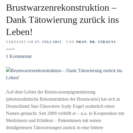
r
n
Brustwarzenrekonstruktion –
b
e
e
n
Dank Tätowierung zurück ins
h
K
Leben!
a
r
n
e
VERFASST AM
17. JULI 2015
VON
PROF. DR. STRAUSS
d
b
e
s
z
1
Kommentar
l
-
u
t
D
B
e
i
r
r
a
u
H
g
s
Auf dem Gebiet der Brustwarzenpigmentierung
a
n
t
(photorealistische Rekonstruktion der Brustwarze) hat sich in
u
o
w
Deutschland Star-Tätowierer Andy Engel zusätzlich einen
t
s
a
Namen gemacht. Seit 2009 verhilft er – u.a. in Kooperation mit
e
r
Medizinern und Kliniken – Patientinnen mit seinen
n
z
detailgetreuen Tätowierungen zurück in eine höhere
v