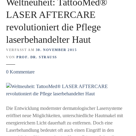
Weltneuheit: TattooMed®
u
e
LASER AFTERCARE
r
revolutioniert die Pflege
-
A
laserbehandelter Haut
f
f
VERFASST AM
30. NOVEMBER 2015
e
VON
PROF. DR. STRAUSS
n
h
z
0
Kommentare
a
u
t
W
b
e
e
l
g
t
Die Entwicklung modernster dermatologischer Lasersysteme
o
n
eröffnet neue Möglichkeiten, unterschiedliche Hautmakel mit
n
e
energiereichem Licht dauerhaft zu entfernen. Doch eine
n
u
Laserbehandlung bedeutet oft auch einen Eingriff in den
e