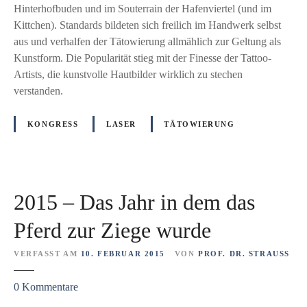
d
n
Hinterhofbuden und im Souterrain der Hafenviertel (und im
i
k
Kittchen). Standards bildeten sich freilich im Handwerk selbst
e
T
aus und verhalfen der Tätowierung allmählich zur Geltung als
P
ä
Kunstform. Die Popularität stieg mit der Finesse der Tattoo-
r
t
Artists, die kunstvolle Hautbilder wirklich zu stechen
o
o
verstanden.
f
w
e
i
KONGRESS
LASER
TÄTOWIERUNG
s
e
s
r
i
u
o
n
2015 – Das Jahr in dem das
n
g
a
z
Pferd zur Ziege wurde
l
u
i
r
VERFASST AM
10. FEBRUAR 2015
VON
PROF. DR. STRAUSS
s
ü
z
0
Kommentare
i
c
u
e
k