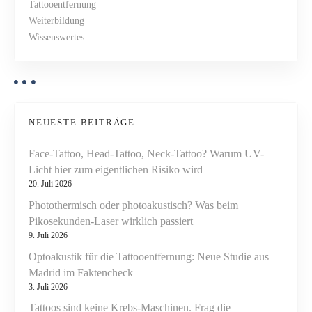
Tattooentfernung
a
z
Weiterbildung
n
t
Wissenswertes
o
i
r
m
o
a
l
n
NEUESTE BEITRÄGE
?
Face-Tattoo, Head-Tattoo, Neck-Tattoo? Warum UV-
Licht hier zum eigentlichen Risiko wird
20. Juli 2026
Photothermisch oder photoakustisch? Was beim
Pikosekunden-Laser wirklich passiert
9. Juli 2026
Optoakustik für die Tattooentfernung: Neue Studie aus
Madrid im Faktencheck
3. Juli 2026
Tattoos sind keine Krebs-Maschinen. Frag die