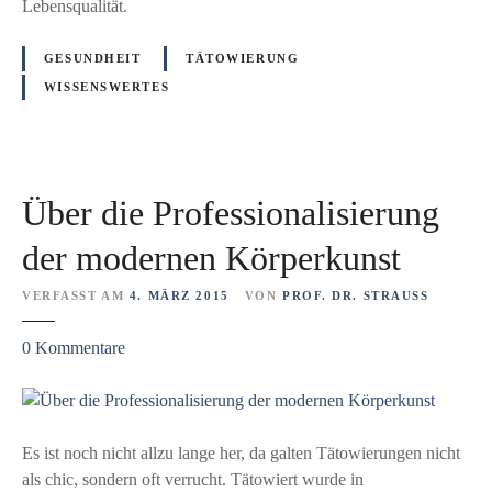
e
Lebensqualität.
e
n
r
r
GESUNDHEIT
TÄTOWIERUNG
f
e
WISSENSWERTES
ä
k
l
o
s
n
c
s
h
Über die Professionalisierung
t
e
r
der modernen Körperkunst
n
u
k
VERFASST AM
4. MÄRZ 2015
VON
PROF. DR. STRAUSS
t
z
i
0
Kommentare
u
o
Ü
n
b
–
e
D
Es ist noch nicht allzu lange her, da galten Tätowierungen nicht
r
a
als chic, sondern oft verrucht. Tätowiert wurde in