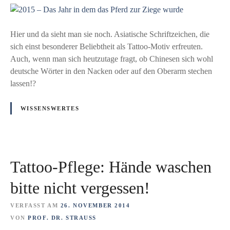
2
r
i
0
u
n
1
Hier und da sieht man sie noch. Asiatische Schriftzeichen, die
n
s
5
sich einst besonderer Beliebtheit als Tattoo-Motiv erfreuten.
g
L
–
Auch, wenn man sich heutzutage fragt, ob Chinesen sich wohl
d
e
D
deutsche Wörter in den Nacken oder auf den Oberarm stechen
e
b
a
lassen!?
r
e
s
m
n
J
o
!
WISSENSWERTES
a
d
h
e
r
r
i
n
Tattoo-Pflege: Hände waschen
n
e
d
n
bitte nicht vergessen!
e
K
m
VERFASST AM
26. NOVEMBER 2014
ö
d
VON
PROF. DR. STRAUSS
r