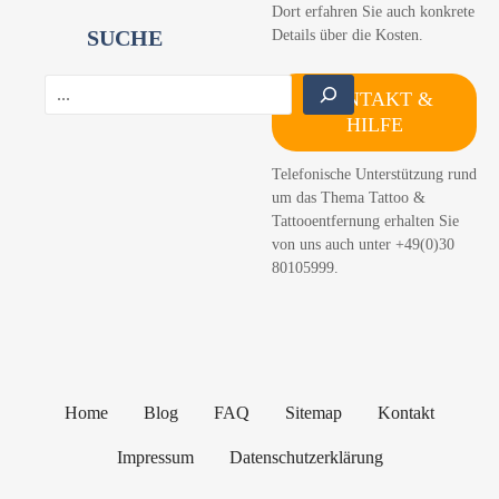
Dort erfahren Sie auch konkrete
SUCHE
Details über die Kosten.
S
KONTAKT &
u
HILFE
c
h
Telefonische Unterstützung rund
e
um das Thema Tattoo &
n
Tattooentfernung erhalten Sie
von uns auch unter +49(0)30
80105999.
Home
Blog
FAQ
Sitemap
Kontakt
Impressum
Datenschutzerklärung