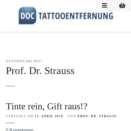
Z
u
m
I
n
h
a
l
t
AUTORENARCHIV:
s
Prof. Dr. Strauss
p
r
i
n
g
Tinte rein, Gift raus!?
e
n
VERFASST AM
13. APRIL 2016
VON
PROF. DR. STRAUSS
z
0
Kommentare