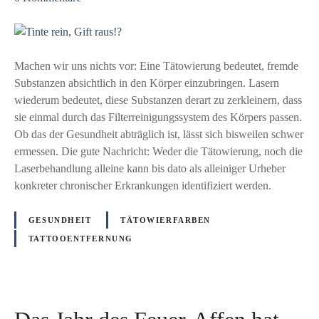
u
T
i
n
Machen wir uns nichts vor: Eine Tätowierung bedeutet, fremde
t
Substanzen absichtlich in den Körper einzubringen. Lasern
e
wiederum bedeutet, diese Substanzen derart zu zerkleinern, dass
r
sie einmal durch das Filterreinigungssystem des Körpers passen.
e
Ob das der Gesundheit abträglich ist, lässt sich bisweilen schwer
i
ermessen. Die gute Nachricht: Weder die Tätowierung, noch die
n
Laserbehandlung alleine kann bis dato als alleiniger Urheber
,
konkreter chronischer Erkrankungen identifiziert werden.
G
i
GESUNDHEIT
TÄTOWIERFARBEN
f
TATTOOENTFERNUNG
t
r
a
u