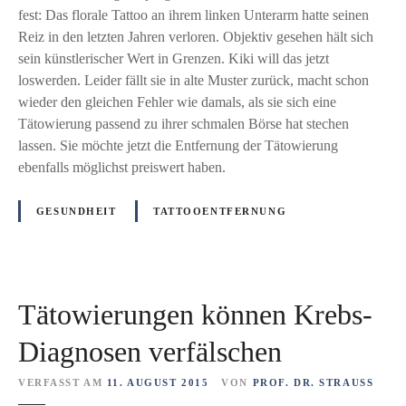
R
t
fest: Das florale Tattoo an ihrem linken Unterarm hatte seinen
A
o
Reiz in den letzten Jahren verloren. Objektiv gesehen hält sich
F
o
sein künstlerischer Wert in Grenzen. Kiki will das jetzt
T
e
loswerden. Leider fällt sie in alte Muster zurück, macht schon
E
n
wieder den gleichen Fehler wie damals, als sie sich eine
R
t
Tätowierung passend zu ihrer schmalen Börse hat stechen
C
f
lassen. Sie möchte jetzt die Entfernung der Tätowierung
A
e
ebenfalls möglichst preiswert haben.
R
r
E
n
GESUNDHEIT
TATTOOENTFERNUNG
r
u
e
n
v
g
o
o
Tätowierungen können Krebs-
l
h
u
n
Diagnosen verfälschen
t
e
i
L
VERFASST AM
11. AUGUST 2015
VON
PROF. DR. STRAUSS
o
a