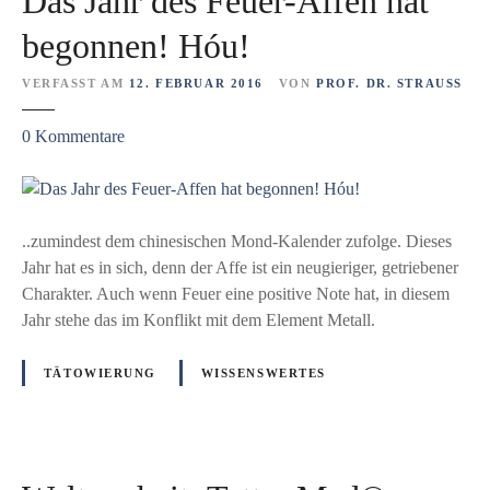
Das Jahr des Feuer-Affen hat
s
!
begonnen! Hóu!
?
VERFASST AM
12. FEBRUAR 2016
VON
PROF. DR. STRAUSS
z
0
Kommentare
u
D
a
s
..zumindest dem chinesischen Mond-Kalender zufolge. Dieses
J
Jahr hat es in sich, denn der Affe ist ein neugieriger, getriebener
a
Charakter. Auch wenn Feuer eine positive Note hat, in diesem
h
Jahr stehe das im Konflikt mit dem Element Metall.
r
d
TÄTOWIERUNG
WISSENSWERTES
e
s
F
e