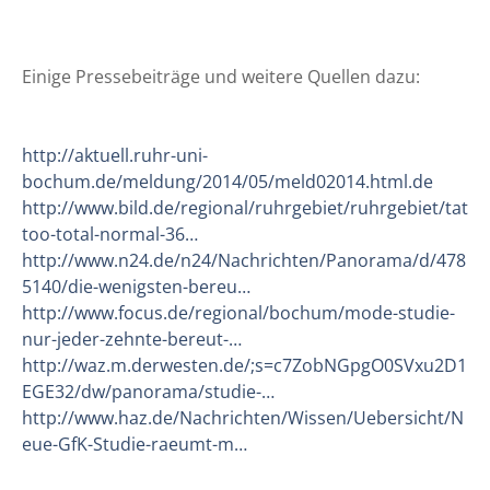
Einige Pressebeiträge und weitere Quellen dazu:
http://aktuell.ruhr-uni-
bochum.de/meldung/2014/05/meld02014.html.de
http://www.bild.de/regional/ruhrgebiet/ruhrgebiet/tat
too-total-normal-36…
http://www.n24.de/n24/Nachrichten/Panorama/d/478
5140/die-wenigsten-bereu…
http://www.focus.de/regional/bochum/mode-studie-
nur-jeder-zehnte-bereut-…
http://waz.m.derwesten.de/;s=c7ZobNGpgO0SVxu2D1
EGE32/dw/panorama/studie-…
http://www.haz.de/Nachrichten/Wissen/Uebersicht/N
eue-GfK-Studie-raeumt-m…