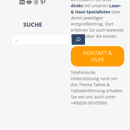
LinkedIn
Reddit
Threads
Pinterest
direkt
mit unseren
Laser-
& Haut-Spezialisten
über
deren jeweiligen
SUCHE
Arztprofileintrag. Dort
erfahren Sie auch konkrete
Details über die Kosten.
S
u
c
KONTAKT &
h
HILFE
e
n
Telefonische
Unterstützung rund um
das Thema Tattoo &
Tattooentfernung erhalten
Sie von uns auch unter
+49(0)30 80105999.