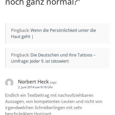
noch ganz normal?
”
g
s
n
Pingback:
Wenn die Persönlichkeit unter die
a
Haut geht |
v
i
Pingback:
Die Deutschen und ihre Tattoos –
Umfrage: Jeder 9. ist tätowiert
g
a
Norbert Heck
sagt:
t
2. Juni 2014 um 9:16 Uhr
Endlich ein Textbeitrag mit nachvollziehbaren
i
Aussagen, von kompetenten Leuten und nicht von
o
irgendwelchen Schreiberlingen mit sehr
beschränktem Horizont.