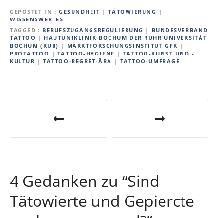
GEPOSTET IN
GESUNDHEIT
|
TÄTOWIERUNG
|
WISSENSWERTES
TAGGED
BERUFSZUGANGSREGULIERUNG
|
BUNDESVERBAND
TATTOO
|
HAUTUNIKLINIK BOCHUM DER RUHR UNIVERSITÄT
BOCHUM (RUB)
|
MARKTFORSCHUNGSINSTITUT GFK
|
PROTATTOO
|
TATTOO-HYGIENE
|
TATTOO-KUNST UND -
KULTUR
|
TATTOO-REGRET-ÄRA
|
TATTOO-UMFRAGE
B
e
i
t
4 Gedanken zu “
Sind
r
Tätowierte und Gepiercte
a