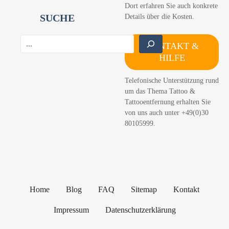
Dort erfahren Sie auch konkrete
SUCHE
Details über die Kosten.
S
KONTAKT &
u
HILFE
c
h
Telefonische Unterstützung rund
e
um das Thema Tattoo &
n
Tattooentfernung erhalten Sie
von uns auch unter +49(0)30
80105999.
Home
Blog
FAQ
Sitemap
Kontakt
Impressum
Datenschutzerklärung