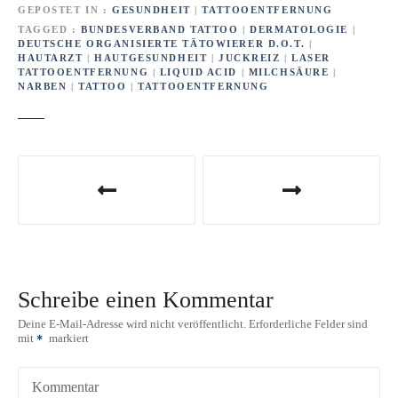
GEPOSTET IN
GESUNDHEIT
|
TATTOOENTFERNUNG
TAGGED
BUNDESVERBAND TATTOO
|
DERMATOLOGIE
|
DEUTSCHE ORGANISIERTE TÄTOWIERER D.O.T.
|
HAUTARZT
|
HAUTGESUNDHEIT
|
JUCKREIZ
|
LASER
TATTOOENTFERNUNG
|
LIQUID ACID
|
MILCHSÄURE
|
NARBEN
|
TATTOO
|
TATTOOENTFERNUNG
B
e
i
t
Schreibe einen Kommentar
r
Deine E-Mail-Adresse wird nicht veröffentlicht.
Erforderliche Felder sind
mit
markiert
a
g
Kommentar