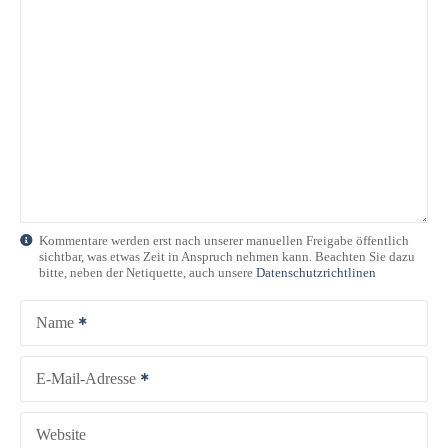
s
n
a
v
i
g
Kommentare werden erst nach unserer manuellen Freigabe öffentlich
sichtbar, was etwas Zeit in Anspruch nehmen kann. Beachten Sie dazu
a
bitte, neben der Netiquette, auch unsere
Datenschutzrichtlinen
t
Name
i
E-Mail-Adresse
o
n
Website