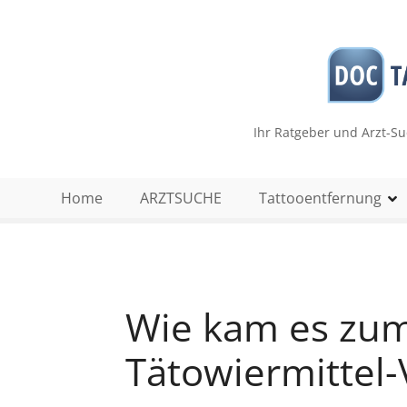
Z
u
m
I
n
h
Ihr Ratgeber und Arzt-S
a
l
t
Home
ARZTSUCHE
Tattooentfernung
s
p
r
i
n
Wie kam es zu
g
e
Tätowiermittel-
n