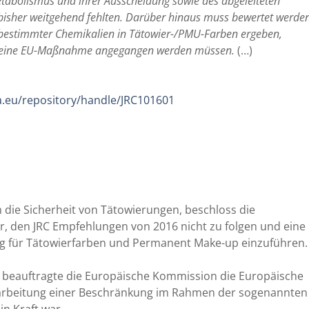
Metabolismus und ihrer Ausscheidung sowie des abgeleiteten
 bisher weitgehend fehlten. Darüber hinaus muss bewertet werden
g bestimmter Chemikalien in Tätowier-/PMU-Farben ergeben,
h eine EU-Maßnahme angegangen werden müssen.
(…)
pa.eu/repository/handle/JRC101601
die Sicherheit von Tätowierungen, beschloss die
r, den JRC Empfehlungen von 2016 nicht zu folgen und eine
g für Tätowierfarben und Permanent Make-up einzuführen.
, beauftragte die Europäische Kommission die Europäische
sarbeitung einer Beschränkung im Rahmen der sogenannten