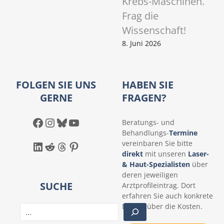
Krebs-Maschinen.
Frag die
Wissenschaft!
8. Juni 2026
FOLGEN SIE UNS
HABEN SIE
GERNE
FRAGEN?
Facebook
Instagram
Bluesky
YouTube
Beratungs- und
Behandlungs-
Termine
LinkedIn
Reddit
Threads
Pinterest
vereinbaren Sie bitte
direkt
mit unseren
Laser-
& Haut-Spezialisten
über
deren jeweiligen
SUCHE
Arztprofileintrag. Dort
erfahren Sie auch konkrete
Details über die Kosten.
S
u