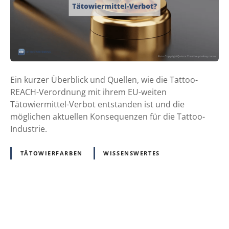
m
e
s
z
u
m
Ein kurzer Überblick und Quellen, wie die Tattoo-
E
REACH-Verordnung mit ihrem EU-weiten
U
Tätowiermittel-Verbot entstanden ist und die
-
möglichen aktuellen Konsequenzen für die Tattoo-
w
Industrie.
e
i
TÄTOWIERFARBEN
WISSENSWERTES
t
e
n
T
P
ä
t