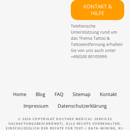
c
KONTAKT &
h
HILFE
e
n
Telefonische
Unterstützung rund um
das Thema Tattoo &
Tattooentfernung erhalten
Sie von uns auch unter
+49(0)30 80105999.
Home
Blog
FAQ
Sitemap
Kontakt
Impressum
Datenschutzerklärung
© 2026 COPYRIGHT DOCTARE MEDICAL SERVICES
UG(HAFTUNGSBESCHRÄNKT). ALLE RECHTE VORBEHALTEN.
EINSCHLIESSLICH DER RECHTE FÜR TEXT-/ DATA-MINING, KI-T