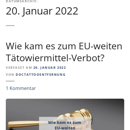
DATUMSARCHIV:
20. Januar 2022
Wie kam es zum EU-weiten
Tätowiermittel-Verbot?
VERFASST AM
20. JANUAR 2022
VON
DOCTATTOOENTFERNUNG
z
1
Kommentar
u
W
i
e
k
a