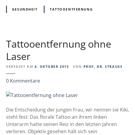
n
GESUNDHEIT
TATTOOENTFERNUNG
?
W
a
r
Tattooentfernung ohne
u
m
Laser
D
I
VERFASST AM
6. OKTOBER 2015
VON
PROF. DR. STRAUSS
Y
-
z
0
Kommentare
T
u
a
T
t
a
t
t
Die Entscheidung der jungen Frau, wir nennen sie Kiki,
o
t
steht fest: Das florale Tattoo an ihrem linken
o
o
Unterarm hatte seinen Reiz in den letzten Jahren
e
o
verloren. Objektiv gesehen hält sich sein