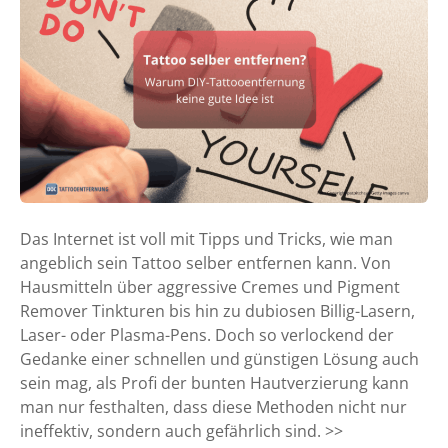
a
t
t
o
o
s
e
l
b
e
Das Internet ist voll mit Tipps und Tricks, wie man
r
angeblich sein Tattoo selber entfernen kann. Von
e
Hausmitteln über aggressive Cremes und Pigment
n
Remover Tinkturen bis hin zu dubiosen Billig-Lasern,
t
Laser- oder Plasma-Pens. Doch so verlockend der
f
Gedanke einer schnellen und günstigen Lösung auch
e
sein mag, als Profi der bunten Hautverzierung kann
r
man nur festhalten, dass diese Methoden nicht nur
n
ineffektiv, sondern auch gefährlich sind. >>
e