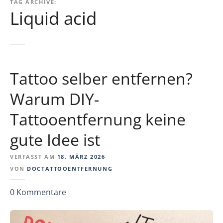
TAG ARCHIVE:
Liquid acid
Tattoo selber entfernen?
Warum DIY-
Tattooentfernung keine
gute Idee ist
VERFASST AM
18. MÄRZ 2026
VON
DOCTATTOOENTFERNUNG
z
0
Kommentare
u
T