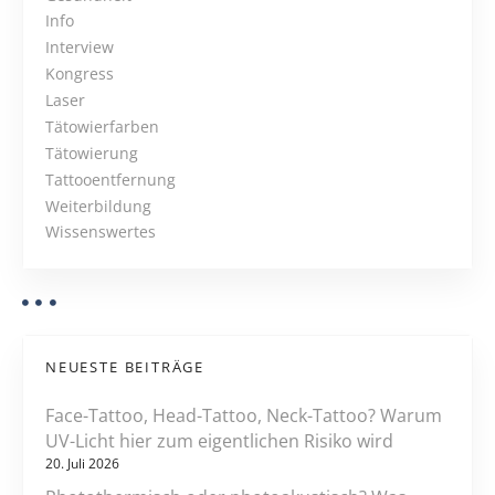
d
Info
s
e
Interview
e
N
Kongress
i
Laser
s
a
Tätowierfarben
t
Tätowierung
v
Tattooentfernung
i
Weiterbildung
Wissenswertes
g
a
t
NEUESTE BEITRÄGE
i
Face-Tattoo, Head-Tattoo, Neck-Tattoo? Warum
o
UV-Licht hier zum eigentlichen Risiko wird
20. Juli 2026
n