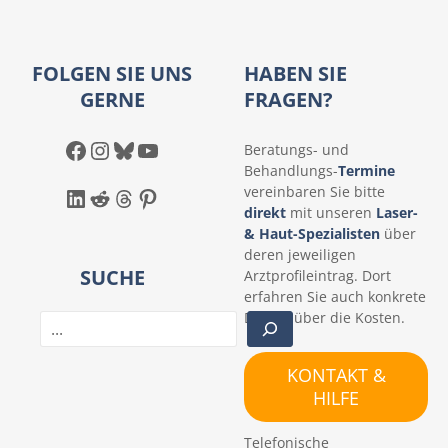
FOLGEN SIE UNS
HABEN SIE
GERNE
FRAGEN?
Facebook
Instagram
Bluesky
YouTube
Beratungs- und
Behandlungs-
Termine
LinkedIn
Reddit
Threads
Pinterest
vereinbaren Sie bitte
direkt
mit unseren
Laser-
& Haut-Spezialisten
über
deren jeweiligen
SUCHE
Arztprofileintrag. Dort
erfahren Sie auch konkrete
Details über die Kosten.
S
u
c
KONTAKT &
h
HILFE
e
n
Telefonische