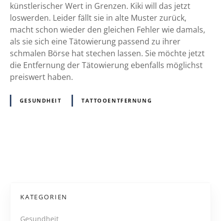
n
e
künstlerischer Wert in Grenzen. Kiki will das jetzt
t
n
loswerden. Leider fällt sie in alte Muster zurück,
f
t
macht schon wieder den gleichen Fehler wie damals,
e
f
als sie sich eine Tätowierung passend zu ihrer
r
e
schmalen Börse hat stechen lassen. Sie möchte jetzt
n
r
die Entfernung der Tätowierung ebenfalls möglichst
u
n
preiswert haben.
n
u
g
n
GESUNDHEIT
TATTOOENTFERNUNG
k
g
e
o
i
h
n
n
P
e
e
g
L
o
u
a
t
s
s
KATEGORIEN
e
e
t
I
r
Gesundheit